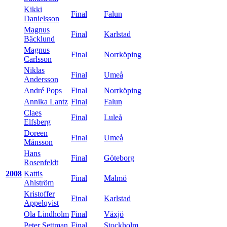
Kikki
Final
Falun
Danielsson
Magnus
Final
Karlstad
Bäcklund
Magnus
Final
Norrköping
Carlsson
Niklas
Final
Umeå
Andersson
André Pops
Final
Norrköping
Annika Lantz
Final
Falun
Claes
Final
Luleå
Elfsberg
Doreen
Final
Umeå
Månsson
Hans
Final
Göteborg
Rosenfeldt
2008
Kattis
Final
Malmö
Ahlström
Kristoffer
Final
Karlstad
Appelqvist
Ola Lindholm
Final
Växjö
Peter Settman
Final
Stockholm