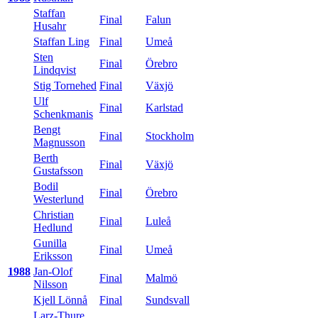
Staffan
Final
Falun
Husahr
Staffan Ling
Final
Umeå
Sten
Final
Örebro
Lindqvist
Stig Tornehed
Final
Växjö
Ulf
Final
Karlstad
Schenkmanis
Bengt
Final
Stockholm
Magnusson
Berth
Final
Växjö
Gustafsson
Bodil
Final
Örebro
Westerlund
Christian
Final
Luleå
Hedlund
Gunilla
Final
Umeå
Eriksson
1988
Jan-Olof
Final
Malmö
Nilsson
Kjell Lönnå
Final
Sundsvall
Larz-Thure