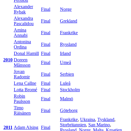
Persson
Alexander
Final
Norge
Rybak
Alexandra
Final
Grekland
Pascalidou
Amina
Final
Frankrike
Annabi
Antonina
Final
Ryssland
Ordina
Donal Hamill
Final
Irland
2010
Doreen
Final
Umeå
Månsson
Jovan
Final
Serbien
Radomir
Lena Callne
Final
Luleå
Lotta Bromé
Final
Stockholm
Robin
Final
Malmö
Paulsson
Timo
Final
Göteborg
Räisänen
Frankrike
,
Ukraina
,
Tyskland
,
Storbritannien
,
San Marino
,
2011
Adam Alsing
Final
Ryssland
,
Norge
,
Malta
,
Kroatien
,