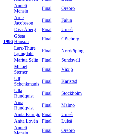
Anneli
Final
Örebro
Mensin
Arne
Final
Falun
Jacobsson
Disa Åberg
Final
Umeå
Gösta
Final
Göteborg
1996
Hanson
Larz-Thure
Final
Norrköping
Ljungdahl
Maritta Selin
Final
Sundsvall
Mikael
Final
Växjö
Sterner
Ulf
Final
Karlstad
Schenkmanis
Ulla
Final
Stockholm
Rundquist
Aina
Final
Malmö
Rundqvist
Anita Färingö
Final
Umeå
Anita Lovén
Final
Luleå
Anneli
Final
Örebro
Mensin