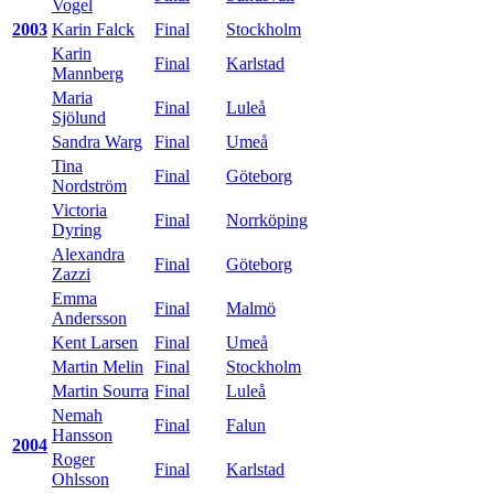
Vogel
2003
Karin Falck
Final
Stockholm
Karin
Final
Karlstad
Mannberg
Maria
Final
Luleå
Sjölund
Sandra Warg
Final
Umeå
Tina
Final
Göteborg
Nordström
Victoria
Final
Norrköping
Dyring
Alexandra
Final
Göteborg
Zazzi
Emma
Final
Malmö
Andersson
Kent Larsen
Final
Umeå
Martin Melin
Final
Stockholm
Martin Sourra
Final
Luleå
Nemah
Final
Falun
Hansson
2004
Roger
Final
Karlstad
Ohlsson