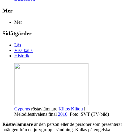
Mer
Mer
Sidåtgärder
Läs
Visa källa
Historik
Cyperns
röstavlämnare
Klitos Klitou
i
Melodifestivalens final
2016
. Foto: SVT (TV-bild)
Röstavlämnare
är den person eller de personer som presenterar
poängen från en jurygrupp i sändning. Kallas på engelska