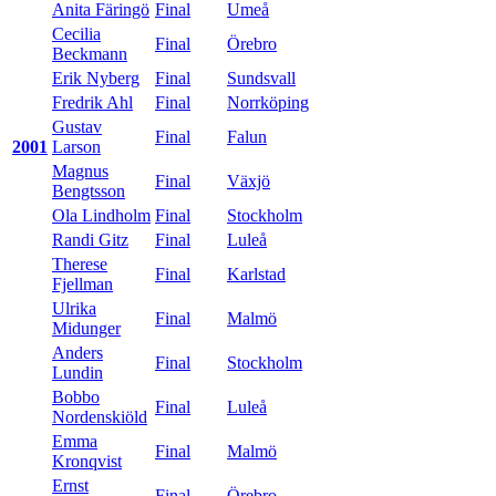
Anita Färingö
Final
Umeå
Cecilia
Final
Örebro
Beckmann
Erik Nyberg
Final
Sundsvall
Fredrik Ahl
Final
Norrköping
Gustav
Final
Falun
2001
Larson
Magnus
Final
Växjö
Bengtsson
Ola Lindholm
Final
Stockholm
Randi Gitz
Final
Luleå
Therese
Final
Karlstad
Fjellman
Ulrika
Final
Malmö
Midunger
Anders
Final
Stockholm
Lundin
Bobbo
Final
Luleå
Nordenskiöld
Emma
Final
Malmö
Kronqvist
Ernst
Final
Örebro