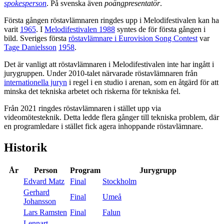
spokesperson
. På svenska även
poängpresentatör
.
Första gången röstavlämnaren ringdes upp i Melodifestivalen kan ha
varit
1965
. I
Melodifestivalen 1988
syntes de för första gången i
bild. Sveriges första
röstavlämnare i Eurovision Song Contest
var
Tage Danielsson
1958
.
Det är vanligt att röstavlämnaren i Melodifestivalen inte har ingått i
jurygruppen. Under 2010-talet närvarade röstavlämnaren från
internationella juryn
i regel i en studio i arenan, som en åtgärd för att
minska det tekniska arbetet och riskerna för tekniska fel.
Från 2021 ringdes röstavlämnaren i stället upp via
videomötesteknik. Detta ledde flera gånger till tekniska problem, där
en programledare i stället fick agera inhoppande röstavlämnare.
Historik
År
Person
Program
Jurygrupp
Edvard Matz
Final
Stockholm
Gerhard
Final
Umeå
Johansson
Lars Ramsten
Final
Falun
Lennart