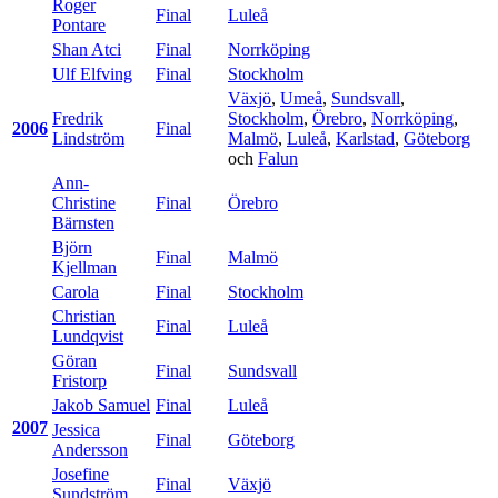
Roger
Final
Luleå
Pontare
Shan Atci
Final
Norrköping
Ulf Elfving
Final
Stockholm
Växjö
,
Umeå
,
Sundsvall
,
Fredrik
Stockholm
,
Örebro
,
Norrköping
,
2006
Final
Lindström
Malmö
,
Luleå
,
Karlstad
,
Göteborg
och
Falun
Ann-
Christine
Final
Örebro
Bärnsten
Björn
Final
Malmö
Kjellman
Carola
Final
Stockholm
Christian
Final
Luleå
Lundqvist
Göran
Final
Sundsvall
Fristorp
Jakob Samuel
Final
Luleå
2007
Jessica
Final
Göteborg
Andersson
Josefine
Final
Växjö
Sundström