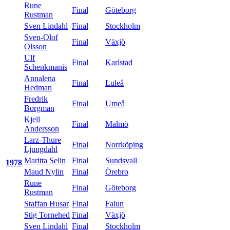
Rune
Final
Göteborg
Rustman
Sven Lindahl
Final
Stockholm
Sven-Olof
Final
Växjö
Olsson
Ulf
Final
Karlstad
Schenkmanis
Annalena
Final
Luleå
Hedman
Fredrik
Final
Umeå
Borgman
Kjell
Final
Malmö
Andersson
Larz-Thure
Final
Norrköping
Ljungdahl
Maritta Selin
Final
Sundsvall
1978
Maud Nylin
Final
Örebro
Rune
Final
Göteborg
Rustman
Staffan Husar
Final
Falun
Stig Tornehed
Final
Växjö
Sven Lindahl
Final
Stockholm