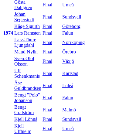
Gösta
Final
Umeå
Dahlgren
Johan
Final
Sundsvall
Segerstedt
Kåge Sigurth
Final
Göteborg
1974
Lars Ramsten
Final
Falun
Larz-Thure
Final
Norrköping
Ljungdahl
Maud Nylin
Final
Örebro
Sven-Olof
Final
Växjö
Olsson
Ulf
Final
Karlstad
Schenkmanis
Åse
Final
Luleå
Guldbrandsen
Bengt "Polo"
Final
Falun
Johanson
Bengt
Final
Malmö
Grafström
Kjell Lönnå
Final
Sundsvall
Kjell
Final
Umeå
Ulfhielm