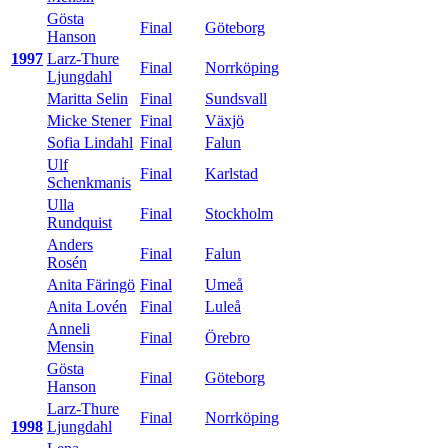
Gösta
Final
Göteborg
Hanson
1997
Larz-Thure
Final
Norrköping
Ljungdahl
Maritta Selin
Final
Sundsvall
Micke Stener
Final
Växjö
Sofia Lindahl
Final
Falun
Ulf
Final
Karlstad
Schenkmanis
Ulla
Final
Stockholm
Rundquist
Anders
Final
Falun
Rosén
Anita Färingö
Final
Umeå
Anita Lovén
Final
Luleå
Anneli
Final
Örebro
Mensin
Gösta
Final
Göteborg
Hanson
Larz-Thure
Final
Norrköping
1998
Ljungdahl