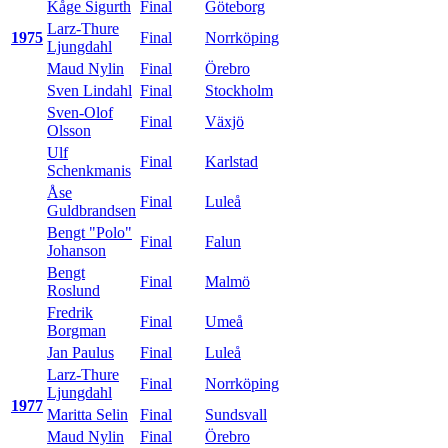
Kåge Sigurth
Final
Göteborg
Larz-Thure
1975
Final
Norrköping
Ljungdahl
Maud Nylin
Final
Örebro
Sven Lindahl
Final
Stockholm
Sven-Olof
Final
Växjö
Olsson
Ulf
Final
Karlstad
Schenkmanis
Åse
Final
Luleå
Guldbrandsen
Bengt "Polo"
Final
Falun
Johanson
Bengt
Final
Malmö
Roslund
Fredrik
Final
Umeå
Borgman
Jan Paulus
Final
Luleå
Larz-Thure
Final
Norrköping
Ljungdahl
1977
Maritta Selin
Final
Sundsvall
Maud Nylin
Final
Örebro