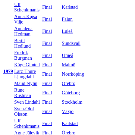
Ulf
Final
Karlstad
Schenkmanis
Anna-Kajsa
Final
Falun
Vilje
Annalena
Final
Luleå
Hedman
Bertil
Final
Sundsvall
Hedlund
Fredrik
Final
Umeå
Burgman
Kåge Gimtell
Final
Malmö
1979
Larz-Thure
Final
Norrköping
Ljungdahl
Maud Nylin
Final
Örebro
Rune
Final
Göteborg
Rustman
Sven Lindahl
Final
Stockholm
Sven-Olof
Final
Växjö
Olsson
Ulf
Final
Karlstad
Schenkmanis
Agne Jälevik
Final
Örebro