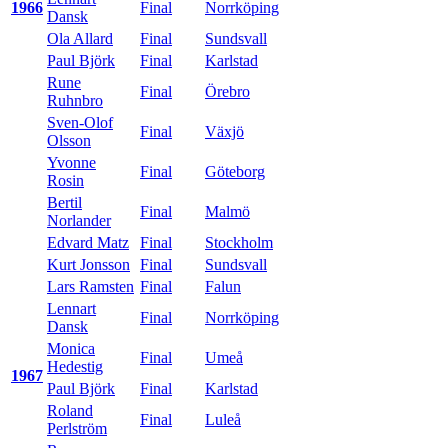
1966
Final
Norrköping
Dansk
Ola Allard
Final
Sundsvall
Paul Björk
Final
Karlstad
Rune
Final
Örebro
Ruhnbro
Sven-Olof
Final
Växjö
Olsson
Yvonne
Final
Göteborg
Rosin
Bertil
Final
Malmö
Norlander
Edvard Matz
Final
Stockholm
Kurt Jonsson
Final
Sundsvall
Lars Ramsten
Final
Falun
Lennart
Final
Norrköping
Dansk
Monica
Final
Umeå
Hedestig
1967
Paul Björk
Final
Karlstad
Roland
Final
Luleå
Perlström