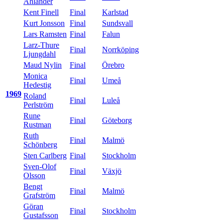
Åhlander
Kent Finell
Final
Karlstad
Kurt Jonsson
Final
Sundsvall
Lars Ramsten
Final
Falun
Larz-Thure
Final
Norrköping
Ljungdahl
Maud Nylin
Final
Örebro
Monica
Final
Umeå
Hedestig
1969
Roland
Final
Luleå
Perlström
Rune
Final
Göteborg
Rustman
Ruth
Final
Malmö
Schönberg
Sten Carlberg
Final
Stockholm
Sven-Olof
Final
Växjö
Olsson
Bengt
Final
Malmö
Grafström
Göran
Final
Stockholm
Gustafsson