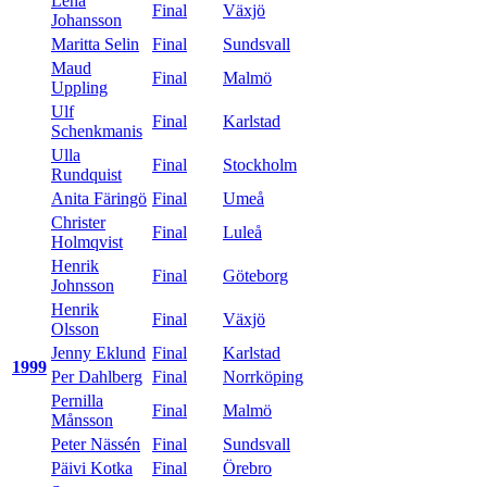
Lena
Final
Växjö
Johansson
Maritta Selin
Final
Sundsvall
Maud
Final
Malmö
Uppling
Ulf
Final
Karlstad
Schenkmanis
Ulla
Final
Stockholm
Rundquist
Anita Färingö
Final
Umeå
Christer
Final
Luleå
Holmqvist
Henrik
Final
Göteborg
Johnsson
Henrik
Final
Växjö
Olsson
Jenny Eklund
Final
Karlstad
1999
Per Dahlberg
Final
Norrköping
Pernilla
Final
Malmö
Månsson
Peter Nässén
Final
Sundsvall
Päivi Kotka
Final
Örebro