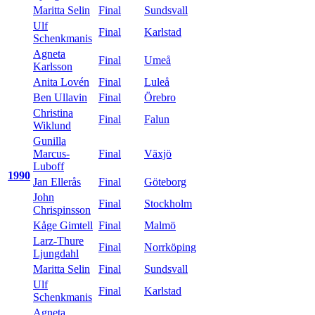
Maritta Selin
Final
Sundsvall
Ulf
Final
Karlstad
Schenkmanis
Agneta
Final
Umeå
Karlsson
Anita Lovén
Final
Luleå
Ben Ullavin
Final
Örebro
Christina
Final
Falun
Wiklund
Gunilla
Marcus-
Final
Växjö
Luboff
1990
Jan Ellerås
Final
Göteborg
John
Final
Stockholm
Chrispinsson
Kåge Gimtell
Final
Malmö
Larz-Thure
Final
Norrköping
Ljungdahl
Maritta Selin
Final
Sundsvall
Ulf
Final
Karlstad
Schenkmanis
Agneta