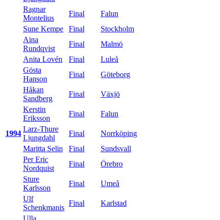
Ragnar
Final
Falun
Montelius
Sune Kempe
Final
Stockholm
Aina
Final
Malmö
Rundqvist
Anita Lovén
Final
Luleå
Gösta
Final
Göteborg
Hanson
Håkan
Final
Växjö
Sandberg
Kerstin
Final
Falun
Eriksson
Larz-Thure
1994
Final
Norrköping
Ljungdahl
Maritta Selin
Final
Sundsvall
Per Eric
Final
Örebro
Nordquist
Sture
Final
Umeå
Karlsson
Ulf
Final
Karlstad
Schenkmanis
Ulla