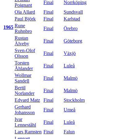
Final
Norrköping
Poignant
Ola Allard
Final
Sundsvall
Paul Björk
Final
Karlstad
Rune
1965
Final
Örebro
Ruhnbro
Rustan
Final
Göteborg
Älveby
Sven-Olof
Final
Växjö
Olsson
Torsten
Final
Luleå
Åhlander
Wollmar
Final
Malmö
Sandell
Bertil
Final
Malmö
Norlander
Edvard Matz
Final
Stockholm
Gerhard
Final
Umeå
Johansson
Ivar
Final
Luleå
Lenneståhl
Lars Ramsten
Final
Falun
Lennart