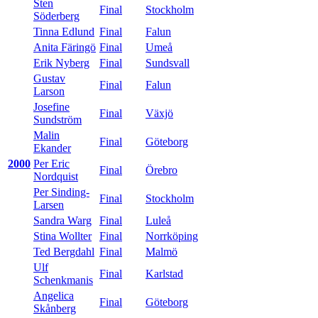
Sten
Final
Stockholm
Söderberg
Tinna Edlund
Final
Falun
Anita Färingö
Final
Umeå
Erik Nyberg
Final
Sundsvall
Gustav
Final
Falun
Larson
Josefine
Final
Växjö
Sundström
Malin
Final
Göteborg
Ekander
2000
Per Eric
Final
Örebro
Nordquist
Per Sinding-
Final
Stockholm
Larsen
Sandra Warg
Final
Luleå
Stina Wollter
Final
Norrköping
Ted Bergdahl
Final
Malmö
Ulf
Final
Karlstad
Schenkmanis
Angelica
Final
Göteborg
Skånberg