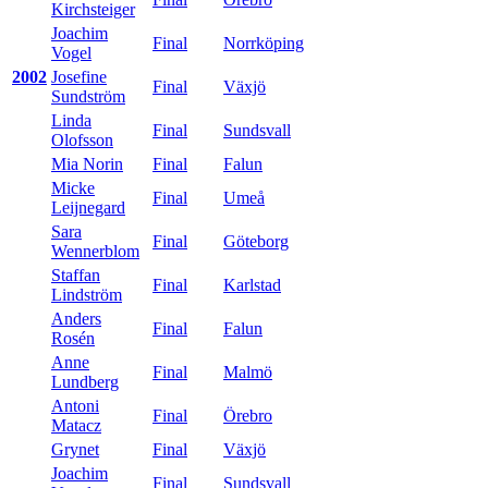
Kirchsteiger
Joachim
Final
Norrköping
Vogel
2002
Josefine
Final
Växjö
Sundström
Linda
Final
Sundsvall
Olofsson
Mia Norin
Final
Falun
Micke
Final
Umeå
Leijnegard
Sara
Final
Göteborg
Wennerblom
Staffan
Final
Karlstad
Lindström
Anders
Final
Falun
Rosén
Anne
Final
Malmö
Lundberg
Antoni
Final
Örebro
Matacz
Grynet
Final
Växjö
Joachim
Final
Sundsvall