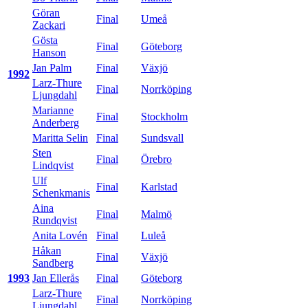
Göran
Final
Umeå
Zackari
Gösta
Final
Göteborg
Hanson
Jan Palm
Final
Växjö
1992
Larz-Thure
Final
Norrköping
Ljungdahl
Marianne
Final
Stockholm
Anderberg
Maritta Selin
Final
Sundsvall
Sten
Final
Örebro
Lindqvist
Ulf
Final
Karlstad
Schenkmanis
Aina
Final
Malmö
Rundqvist
Anita Lovén
Final
Luleå
Håkan
Final
Växjö
Sandberg
1993
Jan Ellerås
Final
Göteborg
Larz-Thure
Final
Norrköping
Ljungdahl