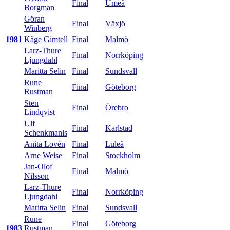
Final
Umeå
Borgman
Göran
Final
Växjö
Winberg
1981
Kåge Gimtell
Final
Malmö
Larz-Thure
Final
Norrköping
Ljungdahl
Maritta Selin
Final
Sundsvall
Rune
Final
Göteborg
Rustman
Sten
Final
Örebro
Lindqvist
Ulf
Final
Karlstad
Schenkmanis
Anita Lovén
Final
Luleå
Arne Weise
Final
Stockholm
Jan-Olof
Final
Malmö
Nilsson
Larz-Thure
Final
Norrköping
Ljungdahl
Maritta Selin
Final
Sundsvall
Rune
Final
Göteborg
1983
Rustman