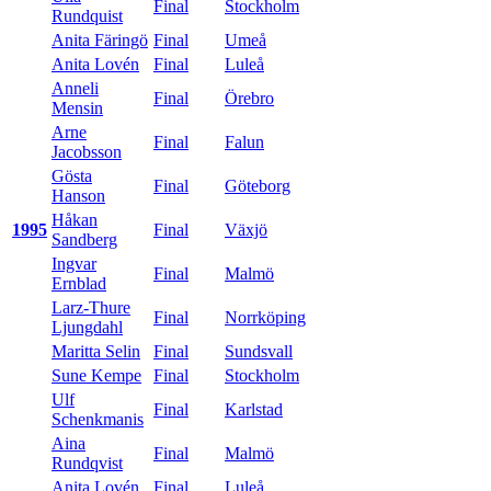
Final
Stockholm
Rundquist
Anita Färingö
Final
Umeå
Anita Lovén
Final
Luleå
Anneli
Final
Örebro
Mensin
Arne
Final
Falun
Jacobsson
Gösta
Final
Göteborg
Hanson
Håkan
1995
Final
Växjö
Sandberg
Ingvar
Final
Malmö
Ernblad
Larz-Thure
Final
Norrköping
Ljungdahl
Maritta Selin
Final
Sundsvall
Sune Kempe
Final
Stockholm
Ulf
Final
Karlstad
Schenkmanis
Aina
Final
Malmö
Rundqvist
Anita Lovén
Final
Luleå