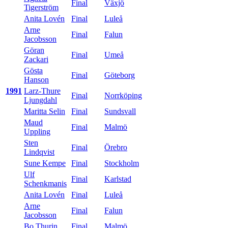
Final
Växjö
Tigerström
Anita Lovén
Final
Luleå
Arne
Final
Falun
Jacobsson
Göran
Final
Umeå
Zackari
Gösta
Final
Göteborg
Hanson
1991
Larz-Thure
Final
Norrköping
Ljungdahl
Maritta Selin
Final
Sundsvall
Maud
Final
Malmö
Uppling
Sten
Final
Örebro
Lindqvist
Sune Kempe
Final
Stockholm
Ulf
Final
Karlstad
Schenkmanis
Anita Lovén
Final
Luleå
Arne
Final
Falun
Jacobsson
Bo Thurin
Final
Malmö