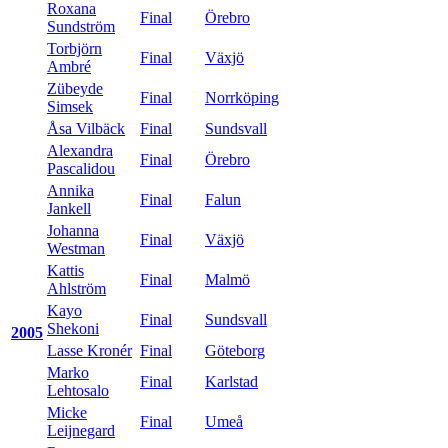
Roxana
Final
Örebro
Sundström
Torbjörn
Final
Växjö
Ambré
Zübeyde
Final
Norrköping
Simsek
Åsa Vilbäck
Final
Sundsvall
Alexandra
Final
Örebro
Pascalidou
Annika
Final
Falun
Jankell
Johanna
Final
Växjö
Westman
Kattis
Final
Malmö
Ahlström
Kayo
Final
Sundsvall
Shekoni
2005
Lasse Kronér
Final
Göteborg
Marko
Final
Karlstad
Lehtosalo
Micke
Final
Umeå
Leijnegard