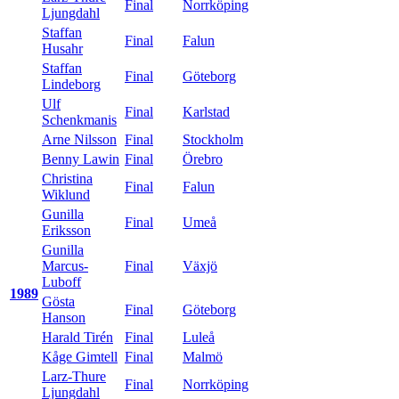
Final
Norrköping
Ljungdahl
Staffan
Final
Falun
Husahr
Staffan
Final
Göteborg
Lindeborg
Ulf
Final
Karlstad
Schenkmanis
Arne Nilsson
Final
Stockholm
Benny Lawin
Final
Örebro
Christina
Final
Falun
Wiklund
Gunilla
Final
Umeå
Eriksson
Gunilla
Marcus-
Final
Växjö
Luboff
1989
Gösta
Final
Göteborg
Hanson
Harald Tirén
Final
Luleå
Kåge Gimtell
Final
Malmö
Larz-Thure
Final
Norrköping
Ljungdahl