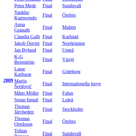
Petra Mede
Final
Sundsvall
Yankho
Final
Örebro
Kamwendo
Anna
Final
Malmö
Granath
Claudia Galli
Final
Karlstad
Jakob Öqvist
Final
Norrköping
Jan Bylund
Final
Umeå
K-G
Final
Växjö
Bergström
Lasse
Final
Göteborg
Karlsson
2009
Marija
Final
Internationella juryn
Šerifović
Måns Möller
Final
Falun
Soran Ismail
Final
Luleå
Thomas
Final
Stockholm
Järvheden
Thomas
Final
Örebro
Oredsson
Tobias
Final
Sundsvall