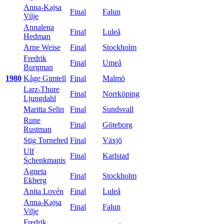
Anna-Kajsa
Final
Falun
Vilje
Annalena
Final
Luleå
Hedman
Arne Weise
Final
Stockholm
Fredrik
Final
Umeå
Burgman
1980
Kåge Gimtell
Final
Malmö
Larz-Thure
Final
Norrköping
Ljungdahl
Maritta Selin
Final
Sundsvall
Rune
Final
Göteborg
Rustman
Stig Tornehed
Final
Växjö
Ulf
Final
Karlstad
Schenkmanis
Agneta
Final
Stockholm
Ekberg
Anita Lovén
Final
Luleå
Anna-Kajsa
Final
Falun
Vilje
Fredrik