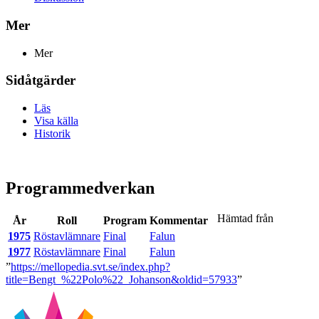
Mer
Mer
Sidåtgärder
Läs
Visa källa
Historik
Programmedverkan
Hämtad från
År
Roll
Program
Kommentar
1975
Röstavlämnare
Final
Falun
1977
Röstavlämnare
Final
Falun
”
https://mellopedia.svt.se/index.php?
title=Bengt_%22Polo%22_Johanson&oldid=57933
”