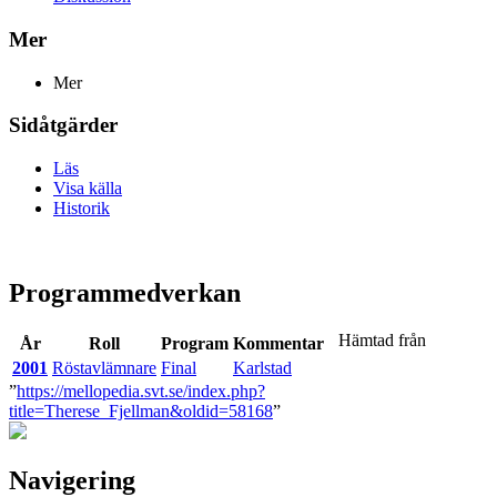
Mer
Mer
Sidåtgärder
Läs
Visa källa
Historik
Programmedverkan
Hämtad från
År
Roll
Program
Kommentar
2001
Röstavlämnare
Final
Karlstad
”
https://mellopedia.svt.se/index.php?
title=Therese_Fjellman&oldid=58168
”
Navigering