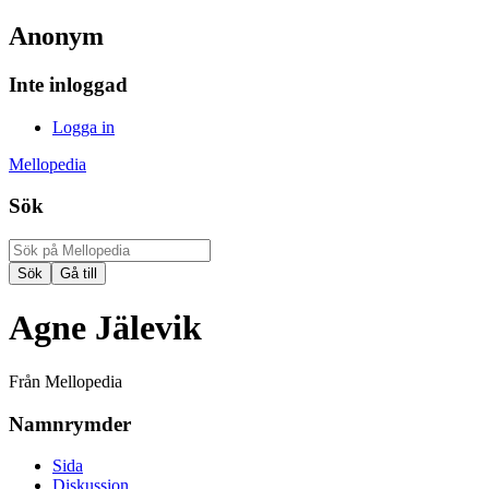
Anonym
Inte inloggad
Logga in
Mellopedia
Sök
Agne Jälevik
Från Mellopedia
Namnrymder
Sida
Diskussion