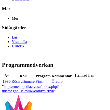
Mer
Mer
Sidåtgärder
Läs
Visa källa
Historik
Programmedverkan
Hämtad från
År
Roll
Program
Kommentar
1980
Röstavlämnare
Final
Örebro
”
https://mellopedia.svt.se/index.php?
title=Agne_Jälevik&oldid=57890
”