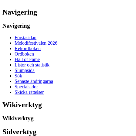
Navigering
Navigering
Förstasidan
Melodifestivalen 2026
Rekordboken
Ordboken
Hall of Fame
Listor och statistik
Slumpsida
Sök
Senaste ändringarna
Specialsidor
Skicka rättelser
Wikiverktyg
Wikiverktyg
Sidverktyg