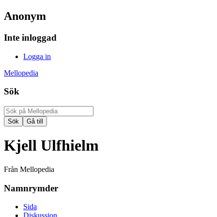
Anonym
Inte inloggad
Logga in
Mellopedia
Sök
Kjell Ulfhielm
Från Mellopedia
Namnrymder
Sida
Diskussion