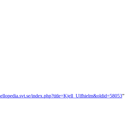
mellopedia.svt.se/index.php?title=Kjell_Ulfhielm&oldid=58053
”