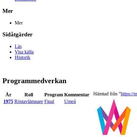
Mer
Mer
Sidåtgärder
Läs
Visa källa
Historik
Programmedverkan
Hämtad från ”
https://
År
Roll
Program
Kommentar
1975
Röstavlämnare
Final
Umeå