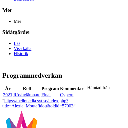
Mer
Mer
Sidåtgärder
Läs
Visa källa
Historik
Programmedverkan
Hämtad från
År
Roll
Program
Kommentar
2021
Röstavlämnare
Final
Cypern
”
https://mellopedia.svt.se/index.php?
title=Alexia_Moutafidou&oldid=57903
”