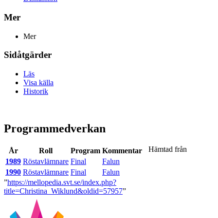
Mer
Mer
Sidåtgärder
Läs
Visa källa
Historik
Programmedverkan
Hämtad från
År
Roll
Program
Kommentar
1989
Röstavlämnare
Final
Falun
1990
Röstavlämnare
Final
Falun
”
https://mellopedia.svt.se/index.php?
title=Christina_Wiklund&oldid=57957
”