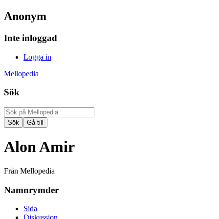
Anonym
Inte inloggad
Logga in
Mellopedia
Sök
Alon Amir
Från Mellopedia
Namnrymder
Sida
Diskussion