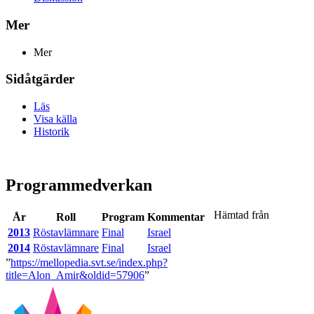
Mer
Mer
Sidåtgärder
Läs
Visa källa
Historik
Programmedverkan
Hämtad från
År
Roll
Program
Kommentar
2013
Röstavlämnare
Final
Israel
2014
Röstavlämnare
Final
Israel
”
https://mellopedia.svt.se/index.php?
title=Alon_Amir&oldid=57906
”