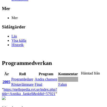
Mer
Mer
Sidåtgärder
Läs
Visa källa
Historik
Programmedverkan
Hämtad från
År
Roll
Program
Kommentar
Programledare
Andra chansen
2005
Röstavlämnare
Final
Falun
”
https://mellopedia.svt.se/index.php?
title=Annika_Jankell&oldid=57921
”