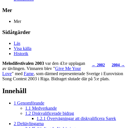
Mer
Mer
Sidåtgärder
Läs
Visa källa
Historik
Melodifestivalen 2003
var den 43:e upplagan
← 2002
2004 →
av tävlingen. Vinnaren blev "
Give Me Your
Love
" med
Fame
, som därmed representerade Sverige i Eurovision
Song Contest 2003 i Riga. Bidraget slutade där på 5:e plats.
Innehåll
1
Genomförande
1.1
Medverkande
1.2
Diskvalificerade bidrag
1.2.1
Övervägningar att diskvalificera Sarek
2
Deltävlingarna