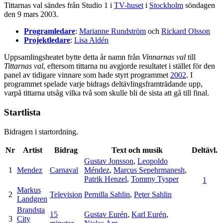
Tittarnas val sändes från Studio 1 i
TV-huset
i
Stockholm
söndagen
den 9 mars 2003.
Programledare
:
Marianne Rundström
och
Rickard Olsson
Projektledare
:
Lisa Aldén
Uppsamlingsheatet bytte detta år namn från
Vinnarnas val
till
Tittarnas val
, eftersom tittarna nu avgjorde resultatet i stället för den
panel av tidigare vinnare som hade styrt programmet
2002
. I
programmet spelade varje bidrags deltävlingsframträdande upp,
varpå tittarna utsåg vilka två som skulle bli de sista att gå till final.
Startlista
Bidragen i startordning.
Nr
Artist
Bidrag
Text och musik
Deltävl.
Gustav Jonsson
,
Leopoldo
1
Mendez
Carnaval
Méndez
,
Marcus Sepehrmanesh
,
Patrik Henzel
,
Tommy Tysper
1
Markus
2
Television
Pernilla Sahlin
,
Peter Sahlin
Landgren
Brandsta
15
Gustav Eurén
,
Karl Eurén
,
3
City