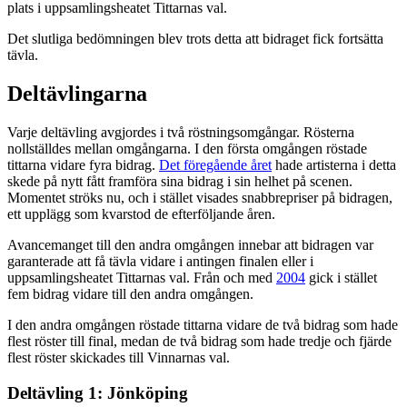
plats i uppsamlingsheatet Tittarnas val.
Det slutliga bedömningen blev trots detta att bidraget fick fortsätta
tävla.
Deltävlingarna
Varje deltävling avgjordes i två röstningsomgångar. Rösterna
nollställdes mellan omgångarna. I den första omgången röstade
tittarna vidare fyra bidrag.
Det föregående året
hade artisterna i detta
skede på nytt fått framföra sina bidrag i sin helhet på scenen.
Momentet ströks nu, och i stället visades snabbrepriser på bidragen,
ett upplägg som kvarstod de efterföljande åren.
Avancemanget till den andra omgången innebar att bidragen var
garanterade att få tävla vidare i antingen finalen eller i
uppsamlingsheatet Tittarnas val. Från och med
2004
gick i stället
fem bidrag vidare till den andra omgången.
I den andra omgången röstade tittarna vidare de två bidrag som hade
flest röster till final, medan de två bidrag som hade tredje och fjärde
flest röster skickades till Vinnarnas val.
Deltävling 1: Jönköping