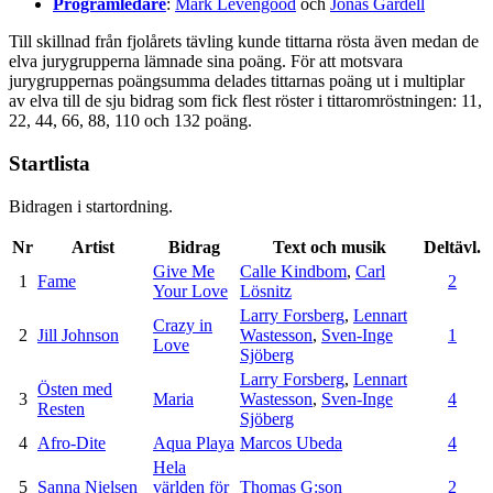
Programledare
:
Mark Levengood
och
Jonas Gardell
Till skillnad från fjolårets tävling kunde tittarna rösta även medan de
elva jurygrupperna lämnade sina poäng. För att motsvara
jurygruppernas poängsumma delades tittarnas poäng ut i multiplar
av elva till de sju bidrag som fick flest röster i tittaromröstningen: 11,
22, 44, 66, 88, 110 och 132 poäng.
Startlista
Bidragen i startordning.
Nr
Artist
Bidrag
Text och musik
Deltävl.
Give Me
Calle Kindbom
,
Carl
1
Fame
2
Your Love
Lösnitz
Larry Forsberg
,
Lennart
Crazy in
2
Jill Johnson
Wastesson
,
Sven-Inge
1
Love
Sjöberg
Larry Forsberg
,
Lennart
Östen med
3
Maria
Wastesson
,
Sven-Inge
4
Resten
Sjöberg
4
Afro-Dite
Aqua Playa
Marcos Ubeda
4
Hela
5
Sanna Nielsen
världen för
Thomas G:son
2