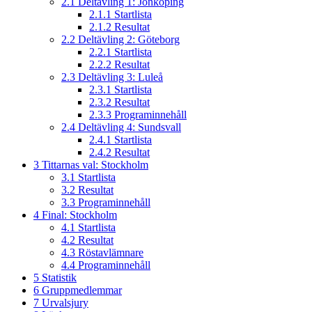
2.1
Deltävling 1: Jönköping
2.1.1
Startlista
2.1.2
Resultat
2.2
Deltävling 2: Göteborg
2.2.1
Startlista
2.2.2
Resultat
2.3
Deltävling 3: Luleå
2.3.1
Startlista
2.3.2
Resultat
2.3.3
Programinnehåll
2.4
Deltävling 4: Sundsvall
2.4.1
Startlista
2.4.2
Resultat
3
Tittarnas val: Stockholm
3.1
Startlista
3.2
Resultat
3.3
Programinnehåll
4
Final: Stockholm
4.1
Startlista
4.2
Resultat
4.3
Röstavlämnare
4.4
Programinnehåll
5
Statistik
6
Gruppmedlemmar
7
Urvalsjury