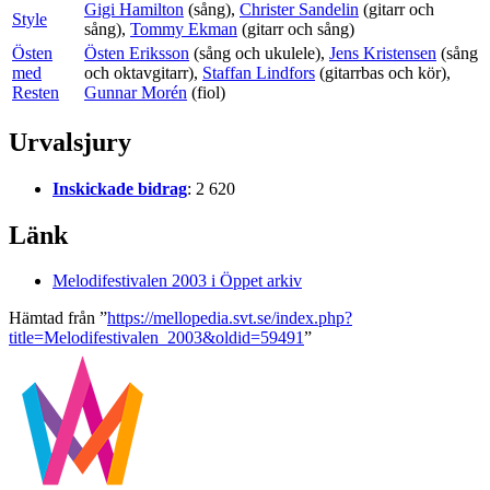
Gigi Hamilton
(sång),
Christer Sandelin
(gitarr och
Style
sång),
Tommy Ekman
(gitarr och sång)
Östen
Östen Eriksson
(sång och ukulele),
Jens Kristensen
(sång
med
och oktavgitarr),
Staffan Lindfors
(gitarrbas och kör),
Resten
Gunnar Morén
(fiol)
Urvalsjury
Inskickade bidrag
: 2 620
Länk
Melodifestivalen 2003 i Öppet arkiv
Hämtad från ”
https://mellopedia.svt.se/index.php?
title=Melodifestivalen_2003&oldid=59491
”