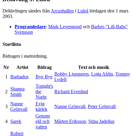
Deltävlingen sändes från
Arcushallen
i
Luleå
lördagen den 1 mars
2003.
Programledare
:
Mark Levengood
och
Barbro "Lill-Babs"
Svensson
Startlista
Bidragen i startordning.
Nr
Artist
Bidrag
Text och musik
Bobby Ljunggren
,
Lotta Ahlin
,
Tommy
1
Barbados
Bye Bye
Lydell
Tonight's
Shanna
2
the
Richard Evenlind
Smith
Night
Nanne
Evig
3
Nanne Grönvall
,
Peter Grönvall
Grönvall
kärlek
Genom
4
Sarek
eld och
Mårten Eriksson
,
Stina Jadelius
vatten
Robert