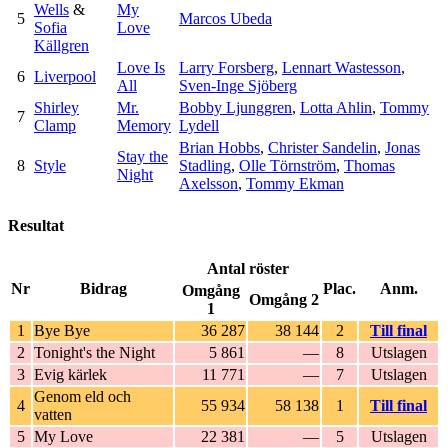
Wells
&
My
5
Marcos Ubeda
Sofia
Love
Källgren
Love Is
Larry Forsberg
,
Lennart Wastesson
,
6
Liverpool
All
Sven-Inge Sjöberg
Shirley
Mr.
Bobby Ljunggren
,
Lotta Ahlin
,
Tommy
7
Clamp
Memory
Lydell
Brian Hobbs
,
Christer Sandelin
,
Jonas
Stay the
8
Style
Stadling
,
Olle Törnström
,
Thomas
Night
Axelsson
,
Tommy Ekman
Resultat
Antal röster
Nr
Bidrag
Plac.
Anm.
Omgång
Omgång 2
1
1
Bye Bye
36 287
38 144
2
Till final
2
Tonight's the Night
5 861
—
8
Utslagen
3
Evig kärlek
11 771
—
7
Utslagen
Genom eld och
4
55 934
58 138
1
Till final
vatten
5
My Love
22 381
—
5
Utslagen