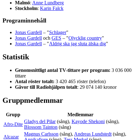
Malmö
:
Anne Lundberg
Stockholm
:
Karin Falck
Programinnehåll
Jonas Gardell
– "
Schlager
"
Jonas Gardell
och
GES
– "
Olycklig country
"
Jonas Gardell
– "
Aldrig ska jag sluta älska dig
"
Statistik
Genomsnittligt antal TV-tittare per program:
3 036 000
tittare
Antal röster totalt:
3 420 465 röster (telefon)
Gåvor till Radiohjälpen totalt
: 29 074 140 kronor
Gruppmedlemmar
Grupp
Medlemmar
Gladys del Pilar
(sång),
Kayode Shekoni
(sång),
Afro-Dite
Blossom Tainton
(sång)
Magnus Carlsson
(sång),
Andreas Lundstedt
(sång),
Alcazar
Annikafiore
(sång),
Tess Merkel
(sång)