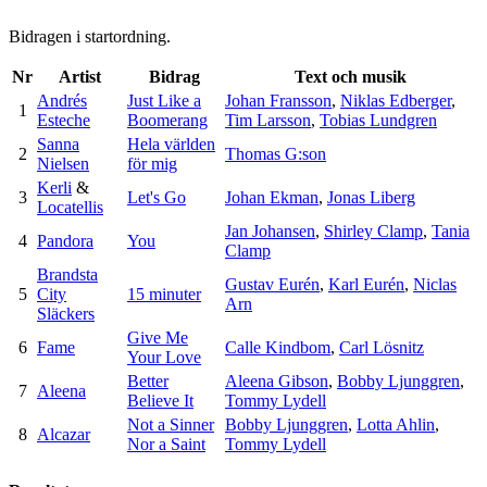
Bidragen i startordning.
Nr
Artist
Bidrag
Text och musik
Andrés
Just Like a
Johan Fransson
,
Niklas Edberger
,
1
Esteche
Boomerang
Tim Larsson
,
Tobias Lundgren
Sanna
Hela världen
2
Thomas G:son
Nielsen
för mig
Kerli
&
3
Let's Go
Johan Ekman
,
Jonas Liberg
Locatellis
Jan Johansen
,
Shirley Clamp
,
Tania
4
Pandora
You
Clamp
Brandsta
Gustav Eurén
,
Karl Eurén
,
Niclas
5
City
15 minuter
Arn
Släckers
Give Me
6
Fame
Calle Kindbom
,
Carl Lösnitz
Your Love
Better
Aleena Gibson
,
Bobby Ljunggren
,
7
Aleena
Believe It
Tommy Lydell
Not a Sinner
Bobby Ljunggren
,
Lotta Ahlin
,
8
Alcazar
Nor a Saint
Tommy Lydell