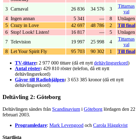
Tittarnas
3
Carnaval
26 836
34 576
3
val
4
Ingen annan
5 341
—
8
Utslagen
5
Crazy in Love
42 697
48 786
2
Till final
6
Stop! Look! Listen!
16 817
—
5
Utslagen
Tittarnas
7
Television
19 997
25 998
4
val
8
Let Your Spirit Fly
95 703
90 302
1
Till final
TV-tittare
:
2 977 000 tittare (då ett nytt
deltävlingsrekord
)
Antal röster
:
429 810 röster (telefon, då ett nytt
deltävlingsrekord)
Gåvor till Radiohjälpen
:
3 653 385 kronor (då ett nytt
deltävlingsrekord)
Deltävling 2: Göteborg
Deltävlingen sändes från
Scandinavium
i
Göteborg
lördagen den 22
februari 2003.
Programledare
:
Mark Levengood
och
Carola Häggkvist
Startlista