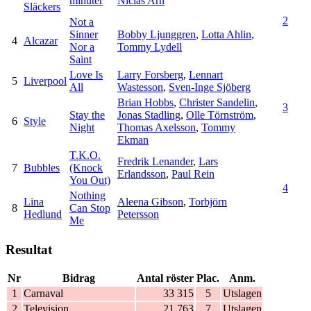
minuter
Niclas Arn
Släckers
2
Not a
Sinner
Bobby Ljunggren
,
Lotta Ahlin
,
4
Alcazar
Nor a
Tommy Lydell
Saint
Love Is
Larry Forsberg
,
Lennart
5
Liverpool
All
Wastesson
,
Sven-Inge Sjöberg
Brian Hobbs
,
Christer Sandelin
,
3
Stay the
Jonas Stadling
,
Olle Törnström
,
6
Style
Night
Thomas Axelsson
,
Tommy
Ekman
T.K.O.
Fredrik Lenander
,
Lars
7
Bubbles
(Knock
Erlandsson
,
Paul Rein
You Out)
4
Nothing
Lina
Aleena Gibson
,
Torbjörn
8
Can Stop
Hedlund
Petersson
Me
Resultat
Nr
Bidrag
Antal röster
Plac.
Anm.
1
Carnaval
33 315
5
Utslagen
2
Television
21 763
7
Utslagen