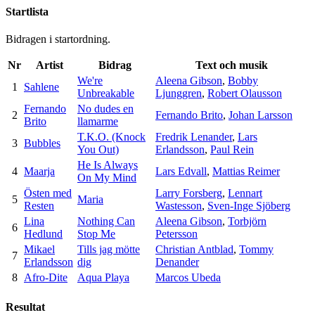
Startlista
Bidragen i startordning.
Nr
Artist
Bidrag
Text och musik
We're
Aleena Gibson
,
Bobby
1
Sahlene
Unbreakable
Ljunggren
,
Robert Olausson
Fernando
No dudes en
2
Fernando Brito
,
Johan Larsson
Brito
llamarme
T.K.O. (Knock
Fredrik Lenander
,
Lars
3
Bubbles
You Out)
Erlandsson
,
Paul Rein
He Is Always
4
Maarja
Lars Edvall
,
Mattias Reimer
On My Mind
Östen med
Larry Forsberg
,
Lennart
5
Maria
Resten
Wastesson
,
Sven-Inge Sjöberg
Lina
Nothing Can
Aleena Gibson
,
Torbjörn
6
Hedlund
Stop Me
Petersson
Mikael
Tills jag mötte
Christian Antblad
,
Tommy
7
Erlandsson
dig
Denander
8
Afro-Dite
Aqua Playa
Marcos Ubeda
Resultat