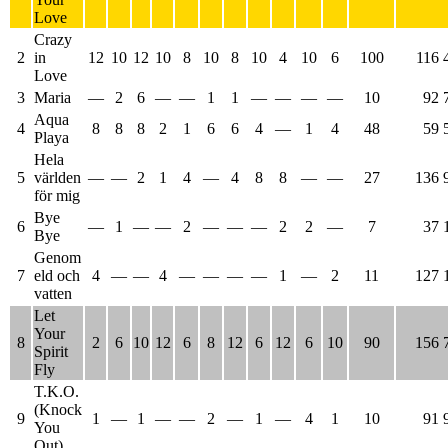
Love
Crazy
2
in
12
10
12
10
8
10
8
10
4
10
6
100
116 
Love
3
Maria
—
2
6
—
—
1
1
—
—
—
—
10
92 
Aqua
4
8
8
8
2
1
6
6
4
—
1
4
48
59 
Playa
Hela
5
världen
—
—
2
1
4
—
4
8
8
—
—
27
136 
för mig
Bye
6
—
1
—
—
2
—
—
—
2
2
—
7
37 
Bye
Genom
7
eld och
4
—
—
4
—
—
—
—
1
—
2
11
127 
vatten
Let
Your
8
2
6
10
12
6
8
12
6
12
6
10
90
156 
Spirit
Fly
T.K.O.
(Knock
9
1
—
1
—
—
2
—
1
—
4
1
10
91 
You
Out)