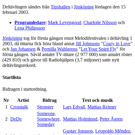
Deltävlingen sändes från
Tipshallen
i
Jönköping
lördagen den 15
februari 2003.
Programledare
:
Mark Levengood
,
Charlotte Nilsson
och
Lena Philipsson
Jönköping
tog för första gången emot Melodifestivalen i deltävling 1
2003, då tittarna fick höra bland annat
Jill Johnsons
"
Crazy in Love
"
och
Jan Johansen
&
Pernilla Wahlgrens
"
Let Your Spirit Fly
" för
första gången. Såväl antalet TV-tittare (2 977 000) som antalet röster
(429 810) och gåvor till Radiohjälpen (3,7 miljoner) satte nytt
deltävlingsrekord.
Startlista
Bidragen i startordning.
Nr
Artist
Bidrag
Text och musik
1
Crosstalk
Stronger
Lars Edvall
,
Mattias Reimer
Someone,
2
DeDe
Somewhere,
Mattias Holmlund
,
Peter Ågren
Someday
Gustav Jonsson
,
Leopoldo Méndez
,