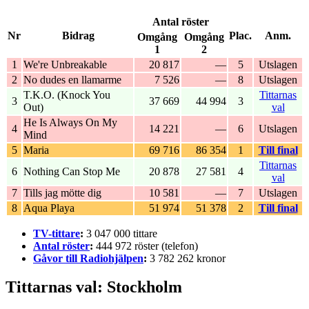
Antal röster
Nr
Bidrag
Plac.
Anm.
Omgång
Omgång
1
2
1
We're Unbreakable
20 817
—
5
Utslagen
2
No dudes en llamarme
7 526
—
8
Utslagen
T.K.O. (Knock You
Tittarnas
3
37 669
44 994
3
Out)
val
He Is Always On My
4
14 221
—
6
Utslagen
Mind
5
Maria
69 716
86 354
1
Till final
Tittarnas
6
Nothing Can Stop Me
20 878
27 581
4
val
7
Tills jag mötte dig
10 581
—
7
Utslagen
8
Aqua Playa
51 974
51 378
2
Till final
TV-tittare
:
3 047 000 tittare
Antal röster
:
444 972 röster (telefon)
Gåvor till Radiohjälpen
:
3 782 262 kronor
Tittarnas val: Stockholm