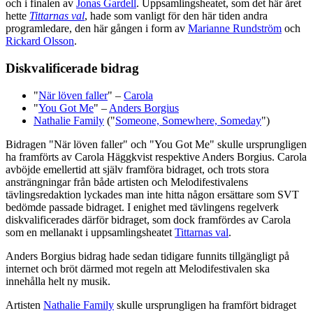
och i finalen av
Jonas Gardell
. Uppsamlingsheatet, som det här året
hette
Tittarnas val
, hade som vanligt för den här tiden andra
programledare, den här gången i form av
Marianne Rundström
och
Rickard Olsson
.
Diskvalificerade bidrag
"
När löven faller
" –
Carola
"
You Got Me
" –
Anders Borgius
Nathalie Family
("
Someone, Somewhere, Someday
")
Bidragen "När löven faller" och "You Got Me" skulle ursprungligen
ha framförts av Carola Häggkvist respektive Anders Borgius. Carola
avböjde emellertid att själv framföra bidraget, och trots stora
ansträngningar från både artisten och Melodifestivalens
tävlingsredaktion lyckades man inte hitta någon ersättare som SVT
bedömde passade bidraget. I enighet med tävlingens regelverk
diskvalificerades därför bidraget, som dock framfördes av Carola
som en mellanakt i uppsamlingsheatet
Tittarnas val
.
Anders Borgius bidrag hade sedan tidigare funnits tillgängligt på
internet och bröt därmed mot regeln att Melodifestivalen ska
innehålla helt ny musik.
Artisten
Nathalie Family
skulle ursprungligen ha framfört bidraget