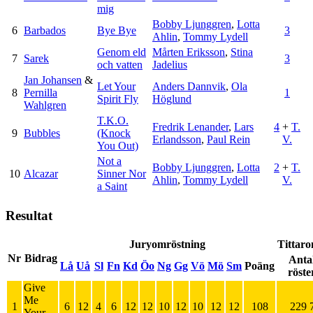
mig
Bobby Ljunggren
,
Lotta
6
Barbados
Bye Bye
3
Ahlin
,
Tommy Lydell
Genom eld
Mårten Eriksson
,
Stina
7
Sarek
3
och vatten
Jadelius
Jan Johansen
&
Let Your
Anders Dannvik
,
Ola
8
Pernilla
1
Spirit Fly
Höglund
Wahlgren
T.K.O.
Fredrik Lenander
,
Lars
4
+
T.
9
Bubbles
(Knock
Erlandsson
,
Paul Rein
V.
You Out)
Not a
Bobby Ljunggren
,
Lotta
2
+
T.
10
Alcazar
Sinner Nor
Ahlin
,
Tommy Lydell
V.
a Saint
Resultat
Juryomröstning
Tittar
Nr
Bidrag
Anta
Lå
Uå
Sl
Fn
Kd
Öo
Ng
Gg
Vö
Mö
Sm
Poäng
röste
Give
Me
1
6
12
4
6
12
12
10
12
10
12
12
108
229 
Your