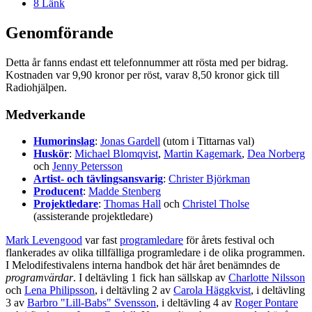
8
Länk
Genomförande
Detta år fanns endast ett telefonnummer att rösta med per bidrag.
Kostnaden var 9,90 kronor per röst, varav 8,50 kronor gick till
Radiohjälpen.
Medverkande
Humorinslag
:
Jonas Gardell
(utom i Tittarnas val)
Huskör
:
Michael Blomqvist
,
Martin Kagemark
,
Dea Norberg
och
Jenny Petersson
Artist- och tävlingsansvarig
:
Christer Björkman
Producent
:
Madde Stenberg
Projektledare
:
Thomas Hall
och
Christel Tholse
(assisterande projektledare)
Mark Levengood
var fast
programledare
för årets festival och
flankerades av olika tillfälliga programledare i de olika programmen.
I Melodifestivalens interna handbok det här året benämndes de
programvärdar
. I deltävling 1 fick han sällskap av
Charlotte Nilsson
och
Lena Philipsson
, i deltävling 2 av
Carola Häggkvist
, i deltävling
3 av
Barbro "Lill-Babs" Svensson
, i deltävling 4 av
Roger Pontare