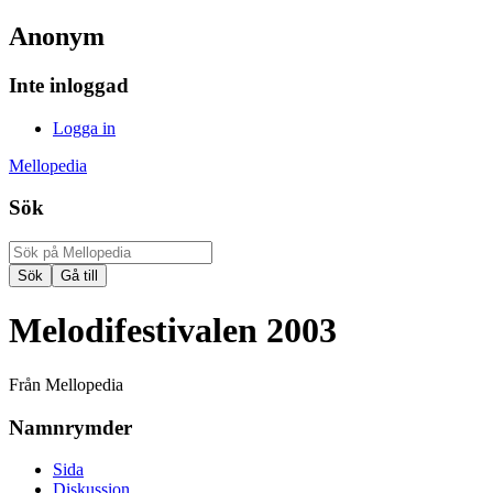
Anonym
Inte inloggad
Logga in
Mellopedia
Sök
Melodifestivalen 2003
Från Mellopedia
Namnrymder
Sida
Diskussion