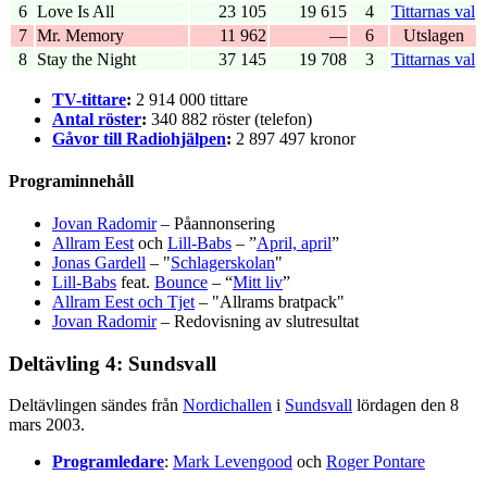
6
Love Is All
23 105
19 615
4
Tittarnas val
7
Mr. Memory
11 962
—
6
Utslagen
8
Stay the Night
37 145
19 708
3
Tittarnas val
TV-tittare
:
2 914 000 tittare
Antal röster
:
340 882 röster (telefon)
Gåvor till Radiohjälpen
:
2 897 497 kronor
Programinnehåll
Jovan Radomir
– Påannonsering
Allram Eest
och
Lill-Babs
– ”
April, april
”
Jonas Gardell
– "
Schlagerskolan
"
Lill-Babs
feat.
Bounce
– “
Mitt liv
”
Allram Eest och Tjet
– "Allrams bratpack"
Jovan Radomir
– Redovisning av slutresultat
Deltävling 4: Sundsvall
Deltävlingen sändes från
Nordichallen
i
Sundsvall
lördagen den 8
mars 2003.
Programledare
:
Mark Levengood
och
Roger Pontare