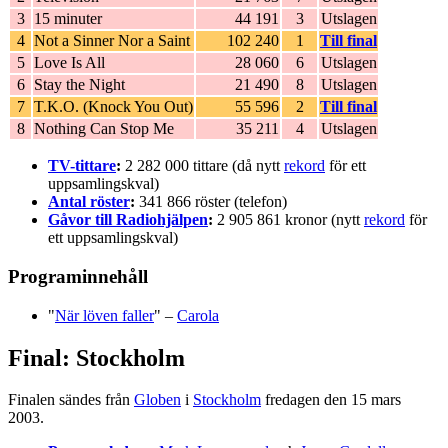
3
15 minuter
44 191
3
Utslagen
4
Not a Sinner Nor a Saint
102 240
1
Till final
5
Love Is All
28 060
6
Utslagen
6
Stay the Night
21 490
8
Utslagen
7
T.K.O. (Knock You Out)
55 596
2
Till final
8
Nothing Can Stop Me
35 211
4
Utslagen
TV-tittare
:
2 282 000 tittare (då nytt
rekord
för ett
uppsamlingskval)
Antal röster
:
341 866 röster (telefon)
Gåvor till Radiohjälpen
:
2 905 861 kronor (nytt
rekord
för
ett uppsamlingskval)
Programinnehåll
"
När löven faller
" –
Carola
Final: Stockholm
Finalen sändes från
Globen
i
Stockholm
fredagen den 15 mars
2003.