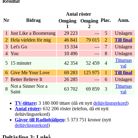
Resultat
Antal röster
Nr
Bidrag
Plac.
Anm.
Omgång
Omgång
1
2
1
Just Like a Boomerang
29 223
—
5
Utslagen
2
Hela världen för mig
46 841
79 015
2
Till final
3
Let's Go
15 334
—
7
Utslagen
4
You
10 496
—
8
Utslagen
Tittarnas
5
15 minuter
42 354
52 459
4
val
6
Give Me Your Love
69 283
125 975
1
Till final
7
Better Believe It
26 285
—
6
Utslagen
Not a Sinner Nor a
Tittarnas
8
63 702
69 859
3
Saint
val
TV-tittare
:
3 180 000 tittare (då ett nytt
deltävlingsrekord
)
Antal röster
:
632 206 röster (telefon, då ett nytt
deltävlingsrekord)
Gåvor till Radiohjälpen
:
5 373 751 kronor (nytt
deltävlingsrekord
)
Deltävling 3: Luleå