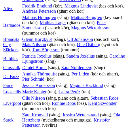
Fredrik Englund
(kör),
Magnus Lindqvist
(bas och kör),
Alive
Andreas Petersson
(gitarr och kör)
Mathias Holmgren
(sång),
Mattias Berggren
(keyboard
och kör),
Mathias Lager
(gitarr och kör),
Peter
Barbados
Samuelsson
(bas och kör),
Magnus Wictorinsson
(trummor och kör)
Brandsta
Glenn Borgkvist
(sång),
Ulf Johansson
(bas och kör),
City
Mats Nilsson
(gitarr och kör),
Olle Östberg
(synt och
Släckers
kör),
Tom Börjesson
(trummor)
Patricia Joxelius
(sång),
Sandra Joxelius
(sång),
Caroline
Bubbles
Ljungström
(sång)
Crosstalk
Daniel Borch
(sång),
Sara Nordenberg
(sång)
Annika Thörnquist
(sång),
Per Lidén
(kör och gitarr),
Da Buzz
Pier Schmid
(kör)
Fame
Jessica Andersson
(sång),
Magnus Bäcklund
(sång)
Locatellis
Marie Kanter
(rap),
Laura Peréz
(rap)
Olle Nilsson
(sång, piano och gitarr),
Sebastian Roos
Liverpool
(gitarr och kör),
Ronnie Roos
(bas),
Kent Szwonder
(trummor och kör)
Zara Kronvall
(sång),
Jessica Wetterstrand
(sång),
Ola
Sarek
Hertzberg
(nyckelharpa och mungiga),
Kristofer
Pettersson
(vevlira)