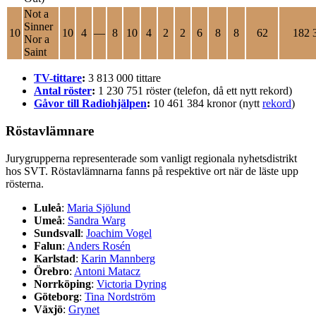
Not a
Sinner
10
10
4
—
8
10
4
2
2
6
8
8
62
182 
Nor a
Saint
TV-tittare
:
3 813 000 tittare
Antal röster
:
1 230 751 röster (telefon, då ett nytt rekord)
Gåvor till Radiohjälpen
:
10 461 384 kronor (nytt
rekord
)
Röstavlämnare
Jurygrupperna representerade som vanligt regionala nyhetsdistrikt
hos SVT. Röstavlämnarna fanns på respektive ort när de läste upp
rösterna.
Luleå
:
Maria Sjölund
Umeå
:
Sandra Warg
Sundsvall
:
Joachim Vogel
Falun
:
Anders Rosén
Karlstad
:
Karin Mannberg
Örebro
:
Antoni Matacz
Norrköping
:
Victoria Dyring
Göteborg
:
Tina Nordström
Växjö
:
Grynet