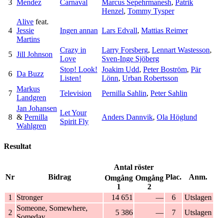
3
Mendez
Carnaval
Marcus Sepehrmanesh
,
Patrik
Henzel
,
Tommy Tysper
Alive
feat.
4
Jessie
Ingen annan
Lars Edvall
,
Mattias Reimer
Martins
Crazy in
Larry Forsberg
,
Lennart Wastesson
,
5
Jill Johnson
Love
Sven-Inge Sjöberg
Stop! Look!
Joakim Udd
,
Peter Boström
,
Pär
6
Da Buzz
Listen!
Lönn
,
Urban Robertsson
Markus
7
Television
Pernilla Sahlin
,
Peter Sahlin
Landgren
Jan Johansen
Let Your
8
&
Pernilla
Anders Dannvik
,
Ola Höglund
Spirit Fly
Wahlgren
Resultat
Antal röster
Nr
Bidrag
Plac.
Anm.
Omgång
Omgång
1
2
1
Stronger
14 651
—
6
Utslagen
Someone, Somewhere,
2
5 386
—
7
Utslagen
Someday