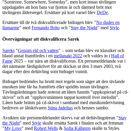
"Someone, Somewhere, Someday", men kort innan tävlingen
uppdagades att hon bara var fjorton år och därmed bröt mot
tävlingens åldersregel. Ersättare på kort varsel blev
DeDe
.
Ersättare till de två diskvalificerade bidragen blev "
No dudes en
llamarme
" med
Fernando Brito
och "
Stay the Night
" med
Style
.
Övervägningar att diskvalificera Sarek
Sareks
"
Genom eld och vatten
" – som sedan blev en klassiker och
bland annat framfördes i en
mellanakt 2022
och valdes in i
Hall of
Fame
2025 – var nära att diskvalificeras. Ett pressmeddelande var i
det närmaste färdigskrivet för att skickas ut den 3 mars 2003, två
dagar efter den deltävling som bidraget vunnit.
Bidraget bedömdes ha brutit mot regeln som säger att den tävlande
musiken inte får ha framförts eller spridits innan tävlingen.
Tävlingsledningen hade noterat att låten funnits "uppkopierad på cd-
skivor" och att "upphovsmännen tappat kontroll över melodin".
Låten hade bränts på cd-skivor i samband med musikundervisning
bedriven av låtskrivaren
Stina Jadelius
och hennes sambo.
Avsikten när pressmeddelandet skrevs var att deltävlingstrean "
Stay
the Night
" med
Style
skulle ersätta Sarek i finalen och att femman
"
My Love
" med
Robert Wells
&
Sofia Källgren
skulle ta Styles