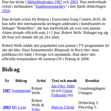
Han har tävlar i
Melodifestivalen 1987
och
2003
. Han medverkade
också i mellanakten "
Snabbreprismedley
" i den fjärde deltävlingen
2026
.
Han tävlade också för Belarus i Eurovision Song Contest 2010, då
han inför den internationella tävlingen adderades i framförandet av
bidraget "Butterflies", där han medverkade på scen som pianist.
Akten tävlade officiellt som
3+2 feat. Robert Wells
. Bidraget tog sig
till final och slutade där på 24:e plats.
Robert Wells nådde stor popularitet som pianist i TV-programmet
Så
ska det låta
. Hans konsertturnéer
Rhapsody in Rock
blev stora
publiksuccéer både i Sverige och utomlands. Han skrev den
officiella temamusiken till sommar-OS i Peking år 2008.
Bidrag
År
Bidrag
Artist
Text och musik
Resultat
Jan-Olov Ståhl
Robert
Grundomgången:
1987
Sommarnatt
(t) och
Göran
Wells
Utslagen
Folkestad
(m)
Robert
Deltävling 3:
Wells
&
2003
My Love
Marcos Ubeda
Placering 5 -
Sofia