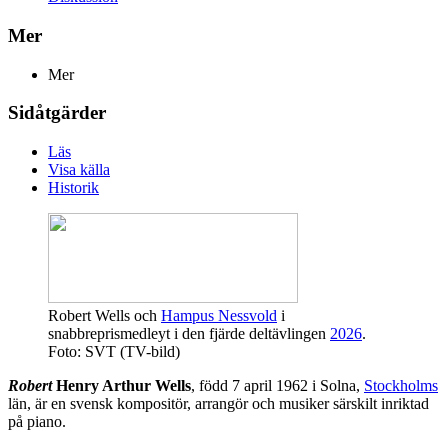
Mer
Mer
Sidåtgärder
Läs
Visa källa
Historik
Robert Wells
och
Hampus Nessvold
i
snabbreprismedleyt i den fjärde deltävlingen
2026
.
Foto: SVT (TV-bild)
Robert
Henry Arthur Wells
, född 7 april 1962 i Solna,
Stockholms
län, är en svensk kompositör, arrangör och musiker särskilt inriktad
på piano.