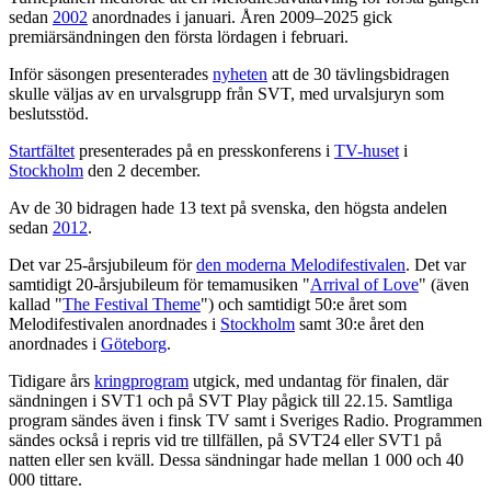
sedan
2002
anordnades i januari. Åren 2009–2025 gick
premiärsändningen den första lördagen i februari.
Inför säsongen presenterades
nyheten
att de 30 tävlingsbidragen
skulle väljas av en urvalsgrupp från SVT, med urvalsjuryn som
beslutsstöd.
Startfältet
presenterades på en presskonferens i
TV-huset
i
Stockholm
den 2 december.
Av de 30 bidragen hade 13 text på svenska, den högsta andelen
sedan
2012
.
Det var 25-årsjubileum för
den moderna Melodifestivalen
. Det var
samtidigt 20-årsjubileum för temamusiken "
Arrival of Love
" (även
kallad "
The Festival Theme
") och samtidigt 50:e året som
Melodifestivalen anordnades i
Stockholm
samt 30:e året den
anordnades i
Göteborg
.
Tidigare års
kringprogram
utgick, med undantag för finalen, där
sändningen i SVT1 och på SVT Play pågick till 22.15. Samtliga
program sändes även i finsk TV samt i Sveriges Radio. Programmen
sändes också i repris vid tre tillfällen, på SVT24 eller SVT1 på
natten eller sen kväll. Dessa sändningar hade mellan 1 000 och 40
000 tittare.