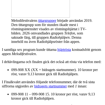
Melodifestivalens
tittargrupper
började användas 2019.
Den tittargrupp som för stunden ökade mest i
röstningsintensitet visades av röstningshjärtat i TV-
bilden. 2026 omvandlades gruppen
Telefon
, som
saknade färg, till gruppen
Radiohjälpen
. Denna
innehöll nu även Radiohjälpsröster från appen.
I samtliga sex program kunde tittarna
hjärtrösta
kostnadsfritt genom
appen
Melodifestivalen
.
I deltävlingarna och finalen gick det också att rösta via telefon med:
099-908 XX (XX = bidragets startnummer). 10 kronor per
röst, varav 9,13 kronor gick till Radiohjälpen.
I Finalkvalet användes följande telefonnummer, där de två sista
siffrorna utgjordes av
bidragets startnummer
med
1
innan:
099-908 11 – 099-908 15. 10 kronor per röst, varav 9,13
kronor gick till Radiohjälpen.