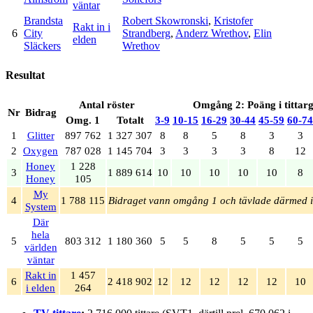
väntar
Brandsta
Robert Skowronski
,
Kristofer
Rakt in i
6
City
Strandberg
,
Anderz Wrethov
,
Elin
elden
Släckers
Wrethov
Resultat
Antal röster
Omgång 2: Poäng i tittar
Nr
Bidrag
Omg. 1
Totalt
3‑9
10‑15
16‑29
30‑44
45‑59
60‑74
1
Glitter
897 762
1 327 307
8
8
5
8
3
3
2
Oxygen
787 028
1 145 704
3
3
3
3
8
12
Honey
1 228
3
1 889 614
10
10
10
10
10
8
Honey
105
My
4
1 788 115
Bidraget vann omgång 1 och tävlade därmed i
System
Där
hela
5
803 312
1 180 360
5
5
8
5
5
5
världen
väntar
Rakt in
1 457
6
2 418 902
12
12
12
12
12
10
i elden
264