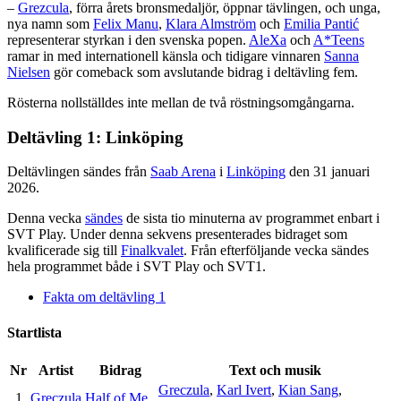
–
Grezcula
, förra årets bronsmedaljör, öppnar tävlingen, och unga,
nya namn som
Felix Manu
,
Klara Almström
och
Emilia Pantić
representerar styrkan i den svenska popen.
AleXa
och
A*Teens
ramar in med internationell känsla och tidigare vinnaren
Sanna
Nielsen
gör comeback som avslutande bidrag i deltävling fem.
Rösterna nollställdes inte mellan de två röstningsomgångarna.
Deltävling 1: Linköping
Deltävlingen sändes från
Saab Arena
i
Linköping
den 31 januari
2026.
Denna vecka
sändes
de sista tio minuterna av programmet enbart i
SVT Play. Under denna sekvens presenterades bidraget som
kvalificerade sig till
Finalkvalet
. Från efterföljande vecka sändes
hela programmet både i SVT Play och SVT1.
Fakta om deltävling 1
Startlista
Nr
Artist
Bidrag
Text och musik
Greczula
,
Karl Ivert
,
Kian Sang
,
1
Greczula
Half of Me