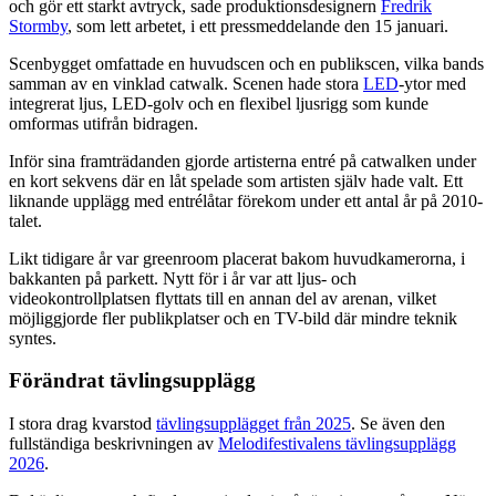
och gör ett starkt avtryck, sade produktionsdesignern
Fredrik
Stormby
, som lett arbetet, i ett pressmeddelande den 15 januari.
Scenbygget omfattade en huvudscen och en publikscen, vilka bands
samman av en vinklad catwalk. Scenen hade stora
LED
-ytor med
integrerat ljus, LED-golv och en flexibel ljusrigg som kunde
omformas utifrån bidragen.
Inför sina framträdanden gjorde artisterna entré på catwalken under
en kort sekvens där en låt spelade som artisten själv hade valt. Ett
liknande upplägg med entrélåtar förekom under ett antal år på 2010-
talet.
Likt tidigare år var greenroom placerat bakom huvudkamerorna, i
bakkanten på parkett. Nytt för i år var att ljus- och
videokontrollplatsen flyttats till en annan del av arenan, vilket
möjliggjorde fler publikplatser och en TV-bild där mindre teknik
syntes.
Förändrat tävlingsupplägg
I stora drag kvarstod
tävlingsupplägget från 2025
. Se även den
fullständiga beskrivningen av
Melodifestivalens tävlingsupplägg
2026
.