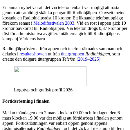
En annan nyhet var att det via telefon enbart var möjligt att rösta
genom att samtidigt skänka pengar till Radiohjälpen. Oavsett metod
kostade en Radiohjälpsröst 10 kronor. Ett liknande telefonupplägg
förekom senast i
Melodifestivalen 2003
. Vid en röst i appen gick 10
kronor oavkortat till Radiohjälpen. Via telefon drogs 0,87 kronor per
röst för administrativa avgifter. Intäkterna gick till Radiohjälpens
kampanj Världens barn.
Radiohjälpsrösterna från appen och telefon räknades samman och
delades i
resultatshowen
ut från
tittargruppen
Radiohjälpen
, som
ersatte den tidigare tittargruppen
Telefon
(
2019
–
2025
).
Logotyp och grafisk profil 2026.
Förtidsröstning i finalen
Mellan måndagen den 2 mars klockan 09.00 och fredagen den 6
mars klockan 19.00 var det möjligt att förtidsrösta i finalen genom
appen. Förtidsröstningen var enbart öppen genom appens
röstningsalternativ
Radiohjälpen
, och det gick att rösta upp till fem