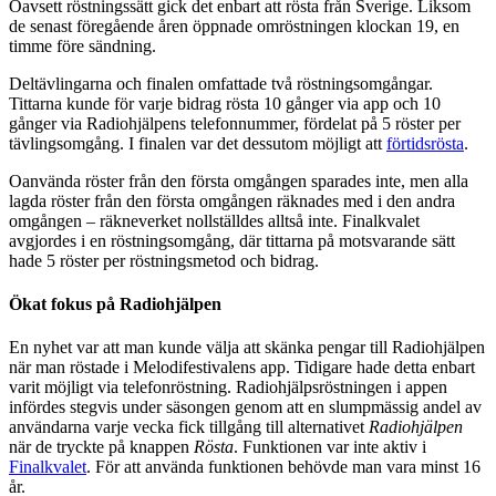
Oavsett röstningssätt gick det enbart att rösta från Sverige. Liksom
de senast föregående åren öppnade omröstningen klockan 19, en
timme före sändning.
Deltävlingarna och finalen omfattade två röstningsomgångar.
Tittarna kunde för varje bidrag rösta 10 gånger via app och 10
gånger via Radiohjälpens telefonnummer, fördelat på 5 röster per
tävlingsomgång. I finalen var det dessutom möjligt att
förtidsrösta
.
Oanvända röster från den första omgången sparades inte, men alla
lagda röster från den första omgången räknades med i den andra
omgången – räkneverket nollställdes alltså inte. Finalkvalet
avgjordes i en röstningsomgång, där tittarna på motsvarande sätt
hade 5 röster per röstningsmetod och bidrag.
Ökat fokus på Radiohjälpen
En nyhet var att man kunde välja att skänka pengar till Radiohjälpen
när man röstade i Melodifestivalens app. Tidigare hade detta enbart
varit möjligt via telefonröstning. Radiohjälpsröstningen i appen
infördes stegvis under säsongen genom att en slumpmässig andel av
användarna varje vecka fick tillgång till alternativet
Radiohjälpen
när de tryckte på knappen
Rösta
. Funktionen var inte aktiv i
Finalkvalet
. För att använda funktionen behövde man vara minst 16
år.