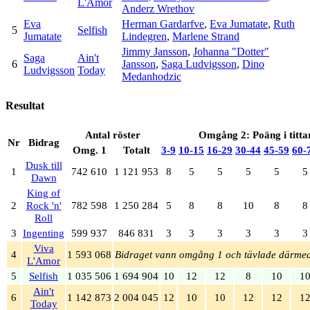
L'Amor
Anderz Wrethov
Eva
Herman Gardarfve
,
Eva Jumatate
,
Ruth
5
Selfish
Jumatate
Lindegren
,
Marlene Strand
Jimmy Jansson
,
Johanna "Dotter"
Saga
Ain't
6
Jansson
,
Saga Ludvigsson
,
Dino
Ludvigsson
Today
Medanhodzic
Resultat
Antal röster
Omgång 2: Poäng i titt
Nr
Bidrag
Omg. 1
Totalt
3‑9
10‑15
16‑29
30‑44
45‑59
60‑
Dusk till
1
742 610
1 121 953
8
5
5
5
5
5
Dawn
King of
2
Rock 'n'
782 598
1 250 284
5
8
8
10
8
8
Roll
3
Ingenting
599 937
846 831
3
3
3
3
3
3
Viva
4
1 593 068
Bidraget vann omgång 1 och tävlade därmed
L'Amor
5
Selfish
1 035 506
1 694 904
10
12
12
8
10
1
Ain't
6
1 142 873
2 004 045
12
10
10
12
12
1
Today