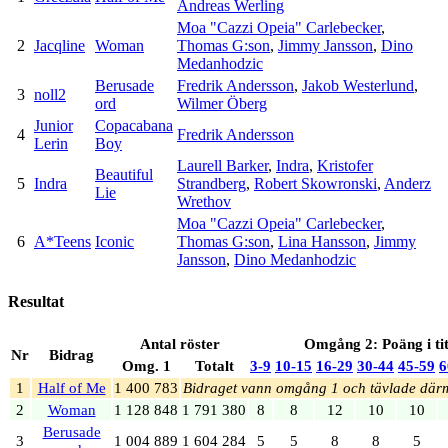
Andreas Werling
Moa "Cazzi Opeia" Carlebecker
,
2
Jacqline
Woman
Thomas G:son
,
Jimmy Jansson
,
Dino
Medanhodzic
Berusade
Fredrik Andersson
,
Jakob Westerlund
,
3
noll2
ord
Wilmer Öberg
Junior
Copacabana
4
Fredrik Andersson
Lerin
Boy
Laurell Barker
,
Indra
,
Kristofer
Beautiful
5
Indra
Strandberg
,
Robert Skowronski
,
Anderz
Lie
Wrethov
Moa "Cazzi Opeia" Carlebecker
,
6
A*Teens
Iconic
Thomas G:son
,
Lina Hansson
,
Jimmy
Jansson
,
Dino Medanhodzic
Resultat
Antal röster
Omgång 2: Poäng i ti
Nr
Bidrag
Omg. 1
Totalt
3‑9
10‑15
16‑29
30‑44
45‑59
6
1
Half of Me
1 400 783
Bidraget vann omgång 1 och tävlade därm
2
Woman
1 128 848
1 791 380
8
8
12
10
10
Berusade
3
1 004 889
1 604 284
5
5
8
8
5