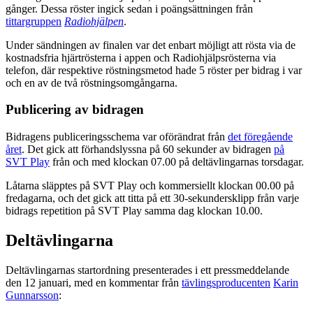
gånger. Dessa röster ingick sedan i poängsättningen från
tittargruppen
Radiohjälpen
.
Under sändningen av finalen var det enbart möjligt att rösta via de
kostnadsfria hjärtrösterna i appen och Radiohjälpsrösterna via
telefon, där respektive röstningsmetod hade 5 röster per bidrag i var
och en av de två röstningsomgångarna.
Publicering av bidragen
Bidragens publiceringsschema var oförändrat från
det föregående
året
. Det gick att förhandslyssna på 60 sekunder av bidragen
på
SVT Play
från och med klockan 07.00 på deltävlingarnas torsdagar.
Låtarna släpptes på SVT Play och kommersiellt klockan 00.00 på
fredagarna, och det gick att titta på ett 30-sekundersklipp från varje
bidrags repetition på SVT Play samma dag klockan 10.00.
Deltävlingarna
Deltävlingarnas startordning presenterades i ett pressmeddelande
den 12 januari, med en kommentar från
tävlingsproducenten
Karin
Gunnarsson
: