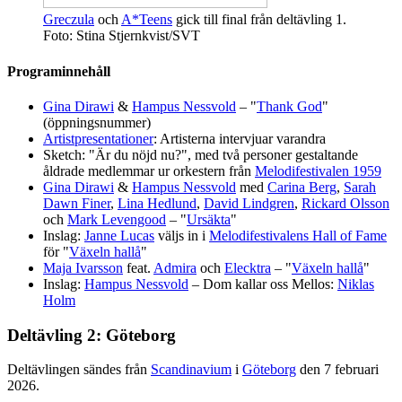
Greczula
och
A*Teens
gick till final från deltävling 1.
Foto: Stina Stjernkvist/SVT
Programinnehåll
Gina Dirawi
&
Hampus Nessvold
– "
Thank God
"
(öppningsnummer)
Artistpresentationer
: Artisterna intervjuar varandra
Sketch: "Är du nöjd nu?", med två personer gestaltande
åldrade medlemmar ur orkestern från
Melodifestivalen 1959
Gina Dirawi
&
Hampus Nessvold
med
Carina Berg
,
Sarah
Dawn Finer
,
Lina Hedlund
,
David Lindgren
,
Rickard Olsson
och
Mark Levengood
– "
Ursäkta
"
Inslag:
Janne Lucas
väljs in i
Melodifestivalens Hall of Fame
för "
Växeln hallå
"
Maja Ivarsson
feat.
Admira
och
Elecktra
– "
Växeln hallå
"
Inslag:
Hampus Nessvold
– Dom kallar oss Mellos:
Niklas
Holm
Deltävling 2: Göteborg
Deltävlingen sändes från
Scandinavium
i
Göteborg
den 7 februari
2026.