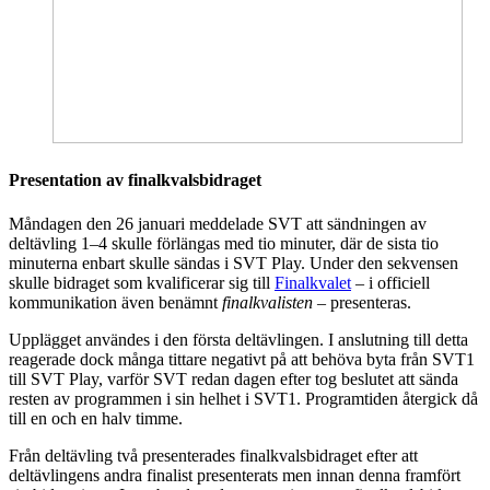
Presentation av finalkvalsbidraget
Måndagen den 26 januari meddelade SVT att sändningen av
deltävling 1–4 skulle förlängas med tio minuter, där de sista tio
minuterna enbart skulle sändas i SVT Play. Under den sekvensen
skulle bidraget som kvalificerar sig till
Finalkvalet
– i officiell
kommunikation även benämnt
finalkvalisten
– presenteras.
Upplägget användes i den första deltävlingen. I anslutning till detta
reagerade dock många tittare negativt på att behöva byta från SVT1
till SVT Play, varför SVT redan dagen efter tog beslutet att sända
resten av programmen i sin helhet i SVT1. Programtiden återgick då
till en och en halv timme.
Från deltävling två presenterades finalkvalsbidraget efter att
deltävlingens andra finalist presenterats men innan denna framfört