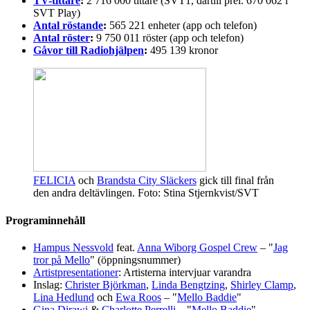
TV-tittare
:
2 716 000 tittare (SVT1, därtill prel. 670 062 i
SVT Play)
Antal röstande
:
565 221 enheter (app och telefon)
Antal röster
:
9 750 011 röster (app och telefon)
Gåvor till Radiohjälpen
:
495 139 kronor
FELICIA
och
Brandsta City Släckers
gick till final från
den andra deltävlingen. Foto: Stina Stjernkvist/SVT
Programinnehåll
Hampus Nessvold
feat.
Anna Wiborg Gospel Crew
– "
Jag
tror på Mello
" (öppningsnummer)
Artistpresentationer
: Artisterna intervjuar varandra
Inslag:
Christer Björkman
,
Linda Bengtzing
,
Shirley Clamp
,
Lina Hedlund
och
Ewa Roos
– "
Mello Baddie
"
Gina Dirawi
&
Charlotte Perrelli
– "
Mello Baddie
"