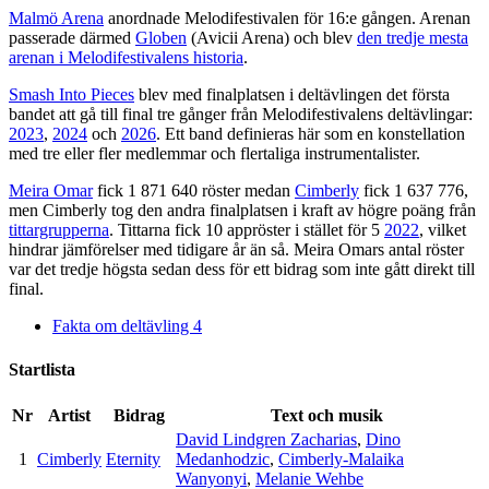
Malmö Arena
anordnade Melodifestivalen för 16:e gången. Arenan
passerade därmed
Globen
(Avicii Arena) och blev
den tredje mesta
arenan i Melodifestivalens historia
.
Smash Into Pieces
blev med finalplatsen i deltävlingen det första
bandet att gå till final tre gånger från Melodifestivalens deltävlingar:
2023
,
2024
och
2026
. Ett band definieras här som en konstellation
med tre eller fler medlemmar och flertaliga instrumentalister.
Meira Omar
fick 1 871 640 röster medan
Cimberly
fick 1 637 776,
men Cimberly tog den andra finalplatsen i kraft av högre poäng från
tittargrupperna
. Tittarna fick 10 appröster i stället för 5
2022
, vilket
hindrar jämförelser med tidigare år än så. Meira Omars antal röster
var det tredje högsta sedan dess för ett bidrag som inte gått direkt till
final.
Fakta om deltävling 4
Startlista
Nr
Artist
Bidrag
Text och musik
David Lindgren Zacharias
,
Dino
1
Cimberly
Eternity
Medanhodzic
,
Cimberly-Malaika
Wanyonyi
,
Melanie Wehbe