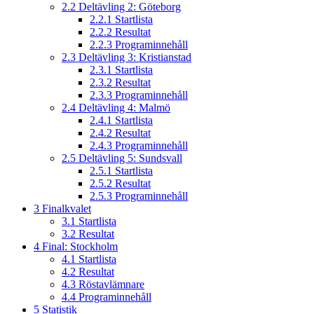
2.2
Deltävling 2: Göteborg
2.2.1
Startlista
2.2.2
Resultat
2.2.3
Programinnehåll
2.3
Deltävling 3: Kristianstad
2.3.1
Startlista
2.3.2
Resultat
2.3.3
Programinnehåll
2.4
Deltävling 4: Malmö
2.4.1
Startlista
2.4.2
Resultat
2.4.3
Programinnehåll
2.5
Deltävling 5: Sundsvall
2.5.1
Startlista
2.5.2
Resultat
2.5.3
Programinnehåll
3
Finalkvalet
3.1
Startlista
3.2
Resultat
4
Final: Stockholm
4.1
Startlista
4.2
Resultat
4.3
Röstavlämnare
4.4
Programinnehåll
5
Statistik