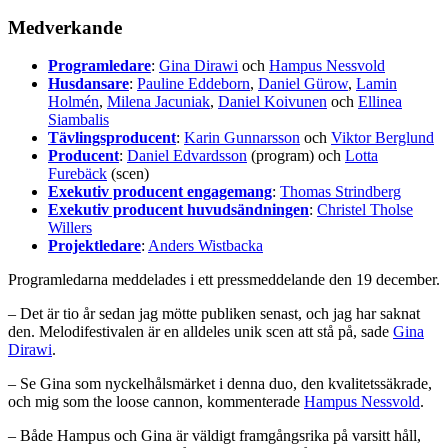
Medverkande
Programledare
:
Gina Dirawi
och
Hampus Nessvold
Husdansare
:
Pauline Eddeborn
,
Daniel Gürow
,
Lamin
Holmén
,
Milena Jacuniak
,
Daniel Koivunen
och
Ellinea
Siambalis
Tävlingsproducent
:
Karin Gunnarsson
och
Viktor Berglund
Producent
:
Daniel Edvardsson
(program) och
Lotta
Furebäck
(scen)
Exekutiv producent engagemang
:
Thomas Strindberg
Exekutiv producent huvudsändningen
:
Christel Tholse
Willers
Projektledare
:
Anders Wistbacka
Programledarna meddelades i ett pressmeddelande den 19 december.
– Det är tio år sedan jag mötte publiken senast, och jag har saknat
den. Melodifestivalen är en alldeles unik scen att stå på, sade
Gina
Dirawi
.
– Se Gina som nyckelhålsmärket i denna duo, den kvalitetssäkrade,
och mig som the loose cannon, kommenterade
Hampus Nessvold
.
– Både Hampus och Gina är väldigt framgångsrika på varsitt håll,