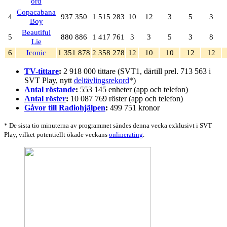
ord
Copacabana
4
937 350
1 515 283
10
12
3
5
3
Boy
Beautiful
5
880 886
1 417 761
3
3
5
3
8
Lie
6
Iconic
1 351 878
2 358 278
12
10
10
12
12
TV-tittare
:
2 918 000 tittare (SVT1, därtill prel. 713 563 i
SVT Play, nytt
deltävlingsrekord
*)
Antal röstande
:
553 145 enheter (app och telefon)
Antal röster
:
10 087 769 röster (app och telefon)
Gåvor till Radiohjälpen
:
499 751 kronor
* De sista tio minuterna av programmet sändes denna vecka exklusivt i SVT
Play, vilket potentiellt ökade veckans
onlinerating
.