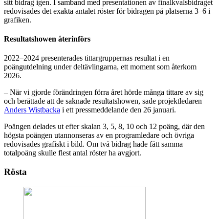
sitt bidrag igen. I samband med presentationen av finalkvalsbidraget
redovisades det exakta antalet röster för bidragen på platserna 3–6 i
grafiken.
Resultatshowen återinförs
2022–2024 presenterades tittargruppernas resultat i en
poängutdelning under deltävlingarna, ett moment som återkom
2026.
– När vi gjorde förändringen förra året hörde många tittare av sig
och berättade att de saknade resultatshowen, sade projektledaren
Anders Wistbacka
i ett pressmeddelande den 26 januari.
Poängen delades ut efter skalan 3, 5, 8, 10 och 12 poäng, där den
högsta poängen utannonseras av en programledare och övriga
redovisades grafiskt i bild. Om två bidrag hade fått samma
totalpoäng skulle flest antal röster ha avgjort.
Rösta