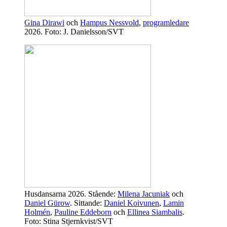
Gina Dirawi
och
Hampus Nessvold
,
programledare
2026. Foto: J. Danielsson/SVT
Husdansarna 2026. Stående:
Milena Jacuniak
och
Daniel Gürow
. Sittande:
Daniel Koivunen
,
Lamin
Holmén
,
Pauline Eddeborn
och
Ellinea Siambalis
.
Foto: Stina Stjernkvist/SVT