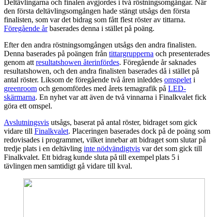
Deltävlingarna och finalen avgjordes i två röstningsomgångar. När
den första deltävlingsomgången hade stängt utsågs den första
finalisten, som var det bidrag som fått flest röster av tittarna.
Föregående år
baserades denna i stället på poäng.
Efter den andra röstningsomgången utsågs den andra finalisten.
Denna baserades på poängen från
tittargrupperna
och presenterades
genom att
resultatshowen återinfördes
. Föregående år saknades
resultatshowen, och den andra finalisten baserades då i stället på
antal röster. Liksom de föregående två åren inleddes
omspelet
i
greenroom
och genomfördes med årets temagrafik på
LED-
skärmarna
. En nyhet var att även de två vinnarna i Finalkvalet fick
göra ett omspel.
Avslutningsvis
utsågs, baserat på antal röster, bidraget som gick
vidare till
Finalkvalet
. Placeringen baserades dock på de poäng som
redovisades i programmet, vilket innebar att bidraget som slutar på
tredje plats i en deltävling
inte nödvändigtvis
var det som gick till
Finalkvalet. Ett bidrag kunde sluta på till exempel plats 5 i
tävlingen men samtidigt gå vidare till kval.