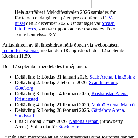
Hela startfältet i Melodifestivalen 2026 samlades för
första och enda gången på en presskonferens i
TV-
huset
den 2 december 2025. Undantaget var
Smash
Into Pieces
, som var uppbokade och saknades. Foto:
Janne Danielsson/SVT
Antagningen av tävlingsbidrag hölls öppen via webbplatsen
melodifestivalen.se
mellan den 18 augusti och den 12 september
klockan 11.59.
Den 17 september meddelades turnéplanen:
Deltävling 1: Lördag 31 januari 2026,
Saab Arena
,
Linköping
Deltävling 2: Lördag 7 februari 2026,
Scandinavium
,
Göteborg
Deltävling 3: Lördag 14 februari 2026,
Kristianstad Arena
,
Kristianstad
Deltävling 4: Lördag 21 februari 2026,
Malmö Arena
,
Malmö
Deltävling 5: Lördag 28 februari 2026,
Gärdehov Arena
,
Sundsvall
Final: Lördag 7 mars 2026,
Nationalarenan
(Strawberry
Arena), Solna utanför
Stockholm
Turnéplanen medförde att en Melodifestivaltävling för första gången