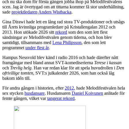
och nu ska dom för första gången jobba ihop på Melodifestivalens
scen. Jag är övertygad om att tittarna kommer få stor underhållning,
sade
projektledaren
Anders Wistbacka
.
Gina Dirawi hade lett en lång rad stora TV-produktioner och utsågs
till Årets kvinnliga programledare på Kristallengalan 2012 och
2013. Hon utökade 2026 sitt
rekord
som den som lett flest
sändningar av Melodifestivalen genom tiderna, och hon blev
samtidigt, tillsammans med
Lena Philipsson
, den som lett
programmet
under flest år
.
Hampus Nessvold blev känd i radio 2016 och hade därefter nått
framgångar med bland annat SVT-komediserierna
Terese i kassan
och
Trevlig helg
. Han var redan klar för att spela huvudrollen i
Den
ofrivillige tomten
, SVT:s julkalender 2026, som han också låg
bakom idén till.
För andra gången i historien, efter
2012
, hade Melodifestivalen hela
sex stycken
husdansare
. Husdansaren
Daniel Koivunen
anlitade för
femte gången, vilket var
tangerat rekord
.