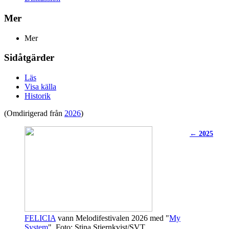
Mer
Mer
Sidåtgärder
Läs
Visa källa
Historik
(Omdirigerad från
2026
)
← 2025
FELICIA
vann Melodifestivalen 2026 med "
My
System
". Foto: Stina Stjernkvist/SVT