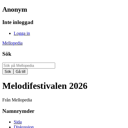
Anonym
Inte inloggad
Logga in
Mellopedia
Sök
Melodifestivalen 2026
Från Mellopedia
Namnrymder
Sida
Diskussion