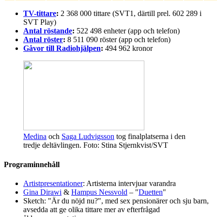
TV-tittare
:
2 368 000 tittare (SVT1, därtill prel. 602 289 i
SVT Play)
Antal röstande
:
522 498 enheter (app och telefon)
Antal röster
:
8 511 090 röster (app och telefon)
Gåvor till Radiohjälpen
:
494 962 kronor
Medina
och
Saga Ludvigsson
tog finalplatserna i den
tredje deltävlingen. Foto: Stina Stjernkvist/SVT
Programinnehåll
Artistpresentationer
: Artisterna intervjuar varandra
Gina Dirawi
&
Hampus Nessvold
– "
Duetten
"
Sketch: "Är du nöjd nu?", med sex pensionärer och sju barn,
avsedda att ge olika tittare mer av efterfrågad