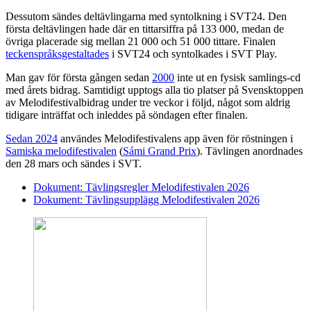
Dessutom sändes deltävlingarna med syntolkning i SVT24. Den
första deltävlingen hade där en tittarsiffra på 133 000, medan de
övriga placerade sig mellan 21 000 och 51 000 tittare. Finalen
teckenspråksgestaltades
i SVT24 och syntolkades i SVT Play.
Man gav för första gången sedan
2000
inte ut en fysisk samlings-cd
med årets bidrag. Samtidigt upptogs alla tio platser på Svensktoppen
av Melodifestivalbidrag under tre veckor i följd, något som aldrig
tidigare inträffat och inleddes på söndagen efter finalen.
Sedan 2024
användes Melodifestivalens app även för röstningen i
Samiska melodifestivalen
(
Sámi Grand Prix
). Tävlingen anordnades
den 28 mars och sändes i SVT.
Dokument: Tävlingsregler Melodifestivalen 2026
Dokument: Tävlingsupplägg Melodifestivalen 2026