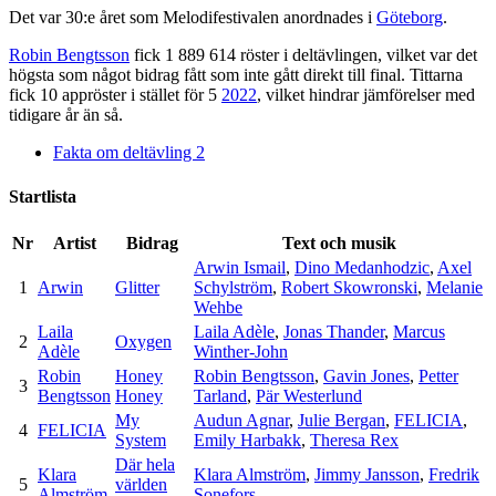
Det var 30:e året som Melodifestivalen anordnades i
Göteborg
.
Robin Bengtsson
fick 1 889 614 röster i deltävlingen, vilket var det
högsta som något bidrag fått som inte gått direkt till final. Tittarna
fick 10 appröster i stället för 5
2022
, vilket hindrar jämförelser med
tidigare år än så.
Fakta om deltävling 2
Startlista
Nr
Artist
Bidrag
Text och musik
Arwin Ismail
,
Dino Medanhodzic
,
Axel
1
Arwin
Glitter
Schylström
,
Robert Skowronski
,
Melanie
Wehbe
Laila
Laila Adèle
,
Jonas Thander
,
Marcus
2
Oxygen
Adèle
Winther-John
Robin
Honey
Robin Bengtsson
,
Gavin Jones
,
Petter
3
Bengtsson
Honey
Tarland
,
Pär Westerlund
My
Audun Agnar
,
Julie Bergan
,
FELICIA
,
4
FELICIA
System
Emily Harbakk
,
Theresa Rex
Där hela
Klara
Klara Almström
,
Jimmy Jansson
,
Fredrik
5
världen
Almström
Sonefors