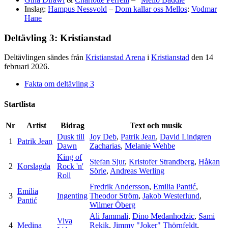
Inslag:
Hampus Nessvold
–
Dom kallar oss Mellos
:
Vodmar
Hane
Deltävling 3: Kristianstad
Deltävlingen sändes från
Kristianstad Arena
i
Kristianstad
den 14
februari 2026.
Fakta om deltävling 3
Startlista
Nr
Artist
Bidrag
Text och musik
Dusk till
Joy Deb
,
Patrik Jean
,
David Lindgren
1
Patrik Jean
Dawn
Zacharias
,
Melanie Wehbe
King of
Stefan Sjur
,
Kristofer Strandberg
,
Håkan
2
Korslagda
Rock 'n'
Sörle
,
Andreas Werling
Roll
Fredrik Andersson
,
Emilia Pantić
,
Emilia
3
Ingenting
Theodor Ström
,
Jakob Westerlund
,
Pantić
Wilmer Öberg
Ali Jammali
,
Dino Medanhodzic
,
Sami
Viva
4
Medina
Rekik
,
Jimmy "Joker" Thörnfeldt
,