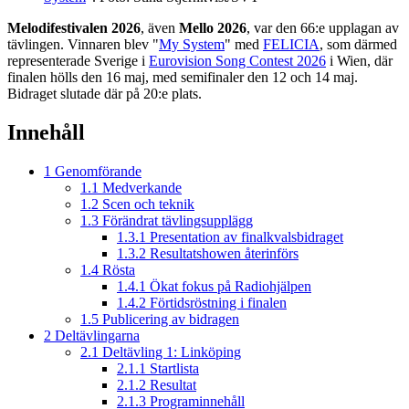
Melodifestivalen 2026
, även
Mello 2026
, var den 66:e upplagan av
tävlingen. Vinnaren blev "
My System
" med
FELICIA
, som därmed
representerade Sverige i
Eurovision Song Contest 2026
i Wien, där
finalen hölls den 16 maj, med semifinaler den 12 och 14 maj.
Bidraget slutade där på 20:e plats.
Innehåll
1
Genomförande
1.1
Medverkande
1.2
Scen och teknik
1.3
Förändrat tävlingsupplägg
1.3.1
Presentation av finalkvalsbidraget
1.3.2
Resultatshowen återinförs
1.4
Rösta
1.4.1
Ökat fokus på Radiohjälpen
1.4.2
Förtidsröstning i finalen
1.5
Publicering av bidragen
2
Deltävlingarna
2.1
Deltävling 1: Linköping
2.1.1
Startlista
2.1.2
Resultat
2.1.3
Programinnehåll