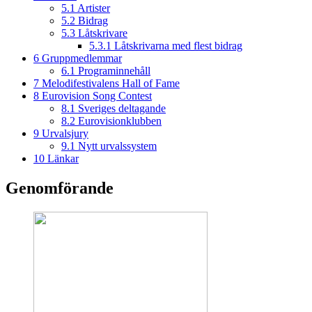
5.1
Artister
5.2
Bidrag
5.3
Låtskrivare
5.3.1
Låtskrivarna med flest bidrag
6
Gruppmedlemmar
6.1
Programinnehåll
7
Melodifestivalens Hall of Fame
8
Eurovision Song Contest
8.1
Sveriges deltagande
8.2
Eurovisionklubben
9
Urvalsjury
9.1
Nytt urvalssystem
10
Länkar
Genomförande