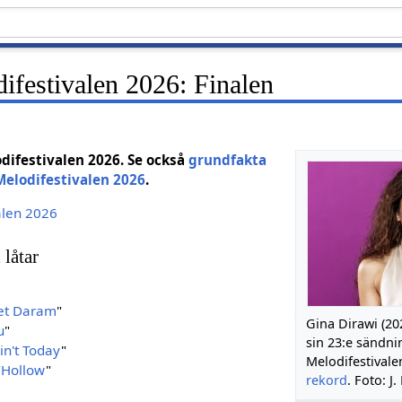
ifestivalen 2026: Finalen
difestivalen 2026. Se också
grundfakta
Melodifestivalen 2026
.
alen 2026
 låtar
et Daram
"
Gina Dirawi (202
u
"
sin 23:e sändni
in't Today
"
Melodifestivalen
"
Hollow
"
rekord
. Foto: J