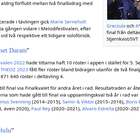
aldrig förflutit mellan två finalbidrag med
erade i tävlingen gick
Marie Serneholt
Greczula
och
A
ta gången vidare i Melodifestivalen, efter
final från deltäv
 vid två respektive ett tidigare soloförsök.
Stjernkvist/SVT
set Daram
"
ivalen 2022
hade tittarna haft 10 röster i appen i stället för 5.
h
THEOZ 2023
fått fler röster bland bidragen utanför de två fina
871 640 röster i deltävling 4.
t till final via Finalkvalet för andra året i rad. Resultatraden ä
terna som hade gått till final via uppsamlingskval två år i rad var
inus Svenning
(2014–2015),
Samir & Viktor
(2015–2016),
Boris
, även 2020),
Paul Rey
(2020–2021),
Alvaro Estrella
(2020–202
lulu
"