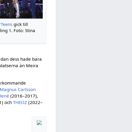
*Teens
gick till
ling 1. Foto: Stina
 Sedan dess hade bara
lplatserna än Meira
r återkommande
Magnus Carlsson
 René
(2016–2017),
1) och
THEOZ
(2022–