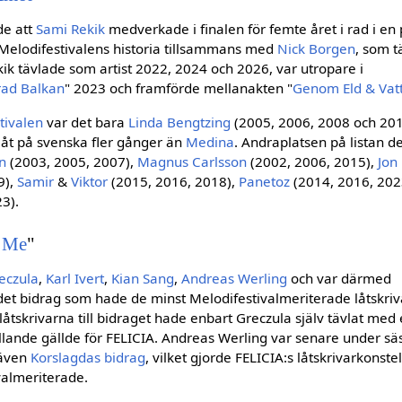
de att
Sami Rekik
medverkade i finalen för femte året i rad i en 
 i Melodifestivalens historia tillsammans med
Nick Borgen
, som 
ik tävlade som artist 2022, 2024 och 2026, var utropare i
rad Balkan
" 2023 och framförde mellanakten "
Genom Eld & Vat
tivalen
var det bara
Linda Bengtzing
(2005, 2006, 2008 och 20
 låt på svenska fler gånger än
Medina
. Andraplatsen på listan d
n
(2003, 2005, 2007),
Magnus Carlsson
(2002, 2006, 2015),
Jon
9),
Samir
&
Viktor
(2015, 2016, 2018),
Panetoz
(2014, 2016, 202
3).
f Me
"
eczula
,
Karl Ivert
,
Kian Sang
,
Andreas Werling
och var därmed
et bidrag som hade de minst Melodifestivalmeriterade låtskriv
 låtskrivarna till bidraget hade enbart Greczula själv tävlat med 
llande gällde för FELICIA. Andreas Werling var senare under s
 även
Korslagdas bidrag
, vilket gjorde FELICIA:s låtskrivarkonstell
valmeriterade.