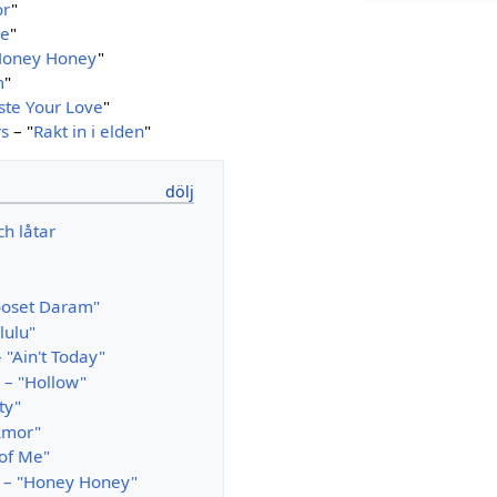
or
"
Me
"
Honey Honey
"
m
"
te Your Love
"
rs
– "
Rakt in i elden
"
och låtar
"
ooset Daram"
elulu"
 "Ain't Today"
 – "Hollow"
ty"
'Amor"
 of Me"
n – "Honey Honey"