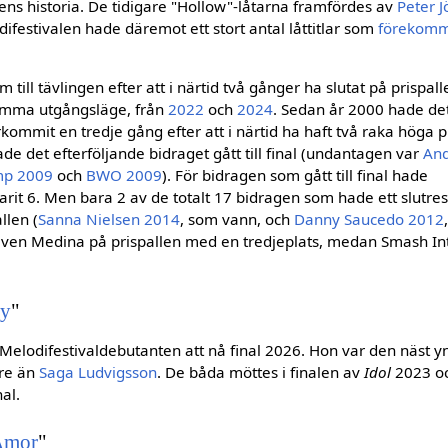
lens historia. De tidigare "Hollow"-låtarna framfördes av
Peter 
difestivalen hade däremot ett stort antal låttitlar som
förekomm
 till tävlingen efter att i närtid två gånger ha slutat på prispal
mma utgångsläge, från
2022
och
2024
. Sedan år 2000 hade det
terkommit en tredje gång efter att i närtid ha haft två raka höga p
hade det efterföljande bidraget gått till final (undantagen var
An
mp 2009
och
BWO 2009
). För bidragen som gått till final hade
it 6. Men bara 2 av de totalt 17 bidragen som hade ett slutres
llen (
Sanna Nielsen 2014
, som vann, och
Danny Saucedo 2012
 även Medina på prispallen med en tredjeplats, medan Smash In
ty
"
 Melodifestivaldebutanten att nå final 2026. Hon var den näst y
ldre än
Saga Ludvigsson
. De båda möttes i finalen av
Idol
2023 oc
al.
Amor
"