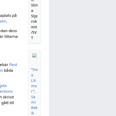
Stin
a
raplats på
Stje
lsen
.
rnk
vist
Sedan dess
/SV
r tittarna
T
nnebär
flest
"
Viv
ns
båda
a
L'A
gsta
mo
ections
r
".
Sa
 skrivit
mi
gått till
Rek
ik