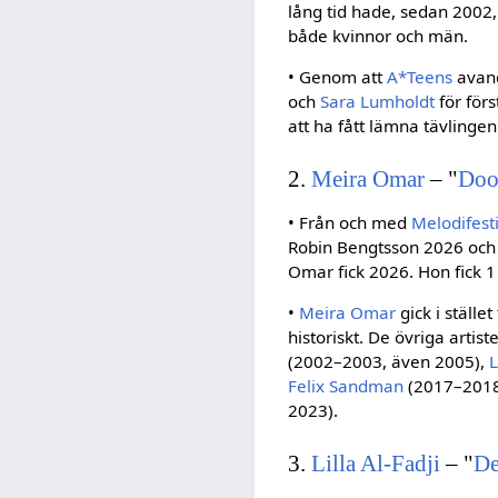
lång tid hade, sedan 2002, 
både kvinnor och män.
• Genom att
A*Teens
avanc
och
Sara Lumholdt
för förs
att ha fått lämna tävlingen
2.
Meira Omar
– "
Doo
• Från och med
Melodifest
Robin Bengtsson 2026 oc
Omar fick 2026. Hon fick 1 
•
Meira Omar
gick i ställe
historiskt. De övriga artis
(2002–2003, även 2005),
L
Felix Sandman
(2017–2018
2023).
3.
Lilla Al-Fadji
– "
De