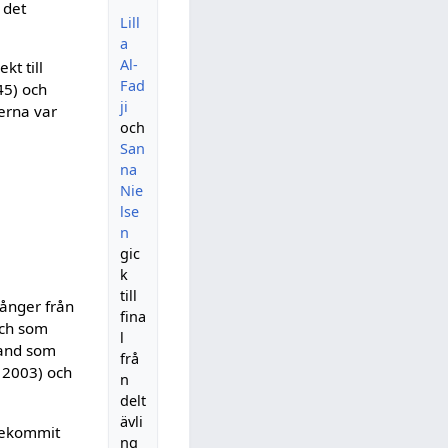
 det
Lill
a
Al-
kt till
Fad
45) och
ji
terna var
och
San
na
Nie
lse
n
gic
k
till
gånger från
fina
och som
l
band som
frå
 2003) och
n
delt
ävli
ekommit
ng