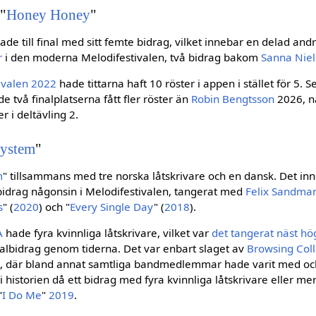
"
Honey Honey
"
de till final med sitt femte bidrag, vilket innebar en delad and
r
i den moderna Melodifestivalen, två bidrag bakom
Sanna Nie
ivalen 2022
hade tittarna haft 10 röster i appen i stället för 5. 
e två finalplatserna fått fler röster än
Robin Bengtsson
2026, nä
 i deltävling 2.
ystem
"
m
" tillsammans med tre norska låtskrivare och en dansk. Det i
 bidrag någonsin i Melodifestivalen, tangerat med
Felix Sandma
s
" (
2020
) och "
Every Single Day
" (
2018
).
A
hade fyra kvinnliga låtskrivare, vilket var
det tangerat näst hö
valbidrag genom tiderna. Det var enbart slaget av
Browsing Coll
), där bland annat samtliga bandmedlemmar hade varit med och
t i historien då ett bidrag med fyra kvinnliga låtskrivare eller mer 
"
I Do Me
"
2019
.