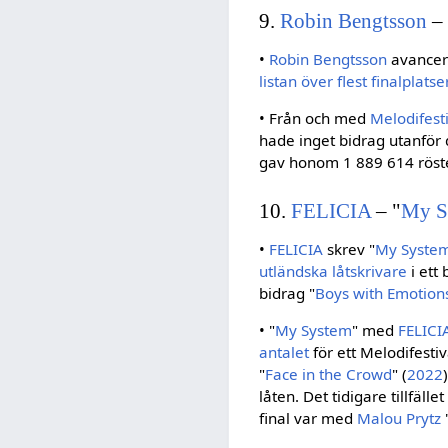
9.
Robin Bengtsson
– 
•
Robin Bengtsson
avancera
listan över flest finalplatse
• Från och med
Melodifest
hade inget bidrag utanför d
gav honom 1 889 614 röster
10.
FELICIA
– "
My S
•
FELICIA
skrev "
My Syste
utländska låtskrivare
i ett
bidrag "
Boys with Emotion
• "
My System
" med
FELICI
antalet
för ett Melodifesti
"
Face in the Crowd
" (
2022
låten. Det tidigare tillfälle
final var med
Malou Prytz