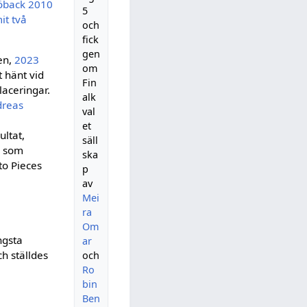
Jöback
2010
5
it två
och
fick
gen
len,
2023
om
 hänt vid
Fin
laceringar.
alk
dreas
val
et
ultat,
säll
, som
ska
to Pieces
p
av
Mei
ra
Om
ngsta
ar
h ställdes
och
Ro
bin
Ben