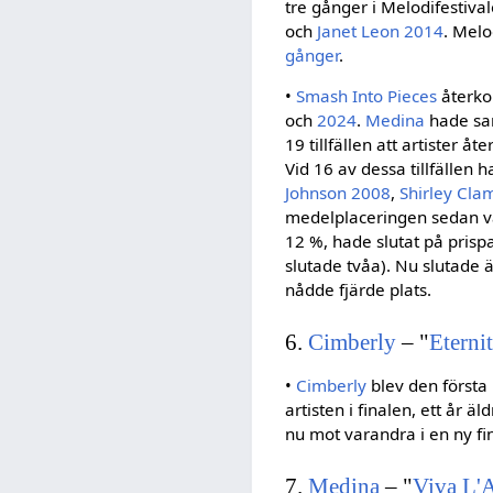
tre gånger i Melodifestiva
och
Janet Leon
2014
. Melo
gånger
.
•
Smash Into Pieces
återkom
och
2024
.
Medina
hade sa
19 tillfällen att artister å
Vid 16 av dessa tillfällen 
Johnson 2008
,
Shirley Cla
medelplaceringen sedan var
12 %, hade slutat på prispa
slutade tvåa). Nu slutade
nådde fjärde plats.
6.
Cimberly
– "
Eterni
•
Cimberly
blev den första
artisten i finalen, ett år ä
nu mot varandra i en ny fin
7.
Medina
– "
Viva L'