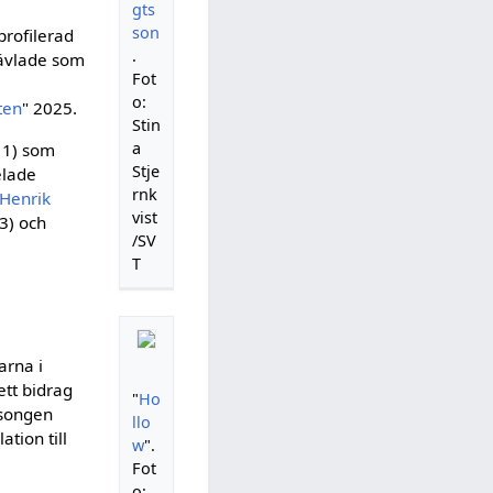
gts
son
profilerad
.
tävlade som
Fot
o:
ten
" 2025.
Stin
a
11) som
Stje
elade
rnk
 Henrik
vist
3) och
/SV
T
arna i
ett bidrag
"
Ho
äsongen
llo
ation till
w
".
Fot
o: