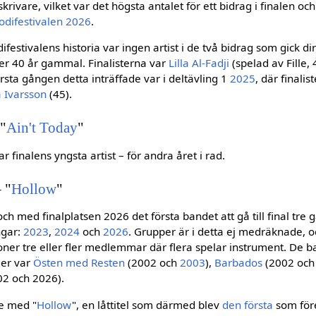
krivare, vilket var det högsta antalet för ett bidrag i finalen och
odifestivalen 2026
.
estivalens historia var ingen artist i de två bidrag som gick dire
der 40 år gammal. Finalisterna var
Lilla Al-Fadji
(spelad av Fille, 
rsta gången detta inträffade var i deltävling 1
2025
, där finalis
 Ivarsson
(45).
"
Ain't Today
"
var finalens yngsta artist – för andra året i rad.
 "
Hollow
"
och med finalplatsen 2026 det första bandet att gå till final tre 
ngar:
2023
,
2024
och
2026
. Grupper är i detta ej medräknade, 
oner tre eller fler medlemmar där flera spelar instrument. De 
nger var
Östen med Resten
(2002 och
2003
),
Barbados
(2002 och
2 och 2026).
e med "
Hollow
", en låttitel som därmed blev
den första
som för