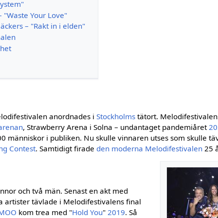
System"
– "Waste Your Love"
äckers – "Rakt in i elden"
nalen
thet
elodifestivalen anordnades i
Stockholms
tätort. Melodifestivale
arenan
, Strawberry Arena i Solna – undantaget pandemiåret
20
 människor i publiken. Nu skulle vinnaren utses som skulle täv
ng Contest
. Samtidigt firade
den moderna Melodifestivalen
25 å
innor och två män. Senast en akt med
artister tävlade i Melodifestivalens final
AMOO
kom trea med "
Hold You
"
2019
. Så