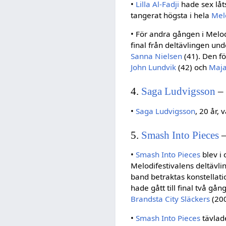
•
Lilla Al-Fadji
hade sex låts
tangerat högsta i hela
Mel
• För andra gången i Melodif
final från deltävlingen un
Sanna Nielsen
(41). Den fö
John Lundvik
(42) och
Maja
4.
Saga Ludvigsson
– 
•
Saga Ludvigsson
, 20 år, 
5.
Smash Into Pieces
–
•
Smash Into Pieces
blev i 
Melodifestivalens deltävli
band betraktas konstellati
hade gått till final två gå
Brandsta City Släckers
(200
•
Smash Into Pieces
tävlad