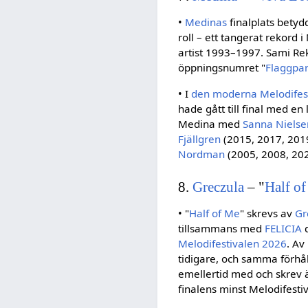
•
Medinas
finalplats betyd
roll – ett tangerat rekord
artist 1993–1997. Sami Rek
öppningsnumret "
Flaggpa
• I
den moderna Melodifes
hade gått till final med en
Medina med
Sanna Nielse
Fjällgren
(2015, 2017, 201
Nordman
(2005, 2008, 202
8.
Greczula
– "
Half o
• "
Half of Me
" skrevs av
Gr
tillsammans med
FELICIA
d
Melodifestivalen 2026
. Av
tidigare, och samma förhå
emellertid med och skrev
finalens minst Melodifesti