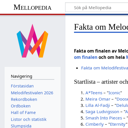
Mellopedia
Fakta om Melod
Fakta om finalen av Melo
om finalen
och om hela
Fakta om Melodifestiv
Navigering
Startlista – artister och
Förstasidan
A*Teens
– "
Iconic
"
Melodifestivalen 2026
Meira Omar
– "
Doos
Rekordboken
Lilla Al-Fadji
– "
Delul
Ordboken
Saga Ludvigsson
– "
A
Hall of Fame
Smash Into Pieces
– 
Listor och statistik
Cimberly
– "
Eternity
"
Slumpsida