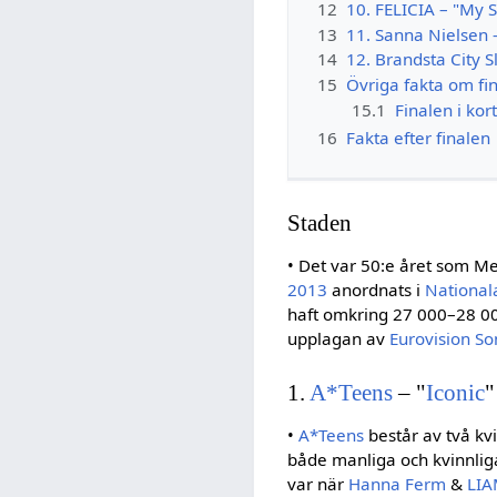
12
10. FELICIA – "My 
13
11. Sanna Nielsen 
14
12. Brandsta City Sl
15
Övriga fakta om fi
15.1
Finalen i kor
16
Fakta efter finalen
Staden
• Det var 50:e året som M
2013
anordnats i
National
haft omkring 27 000–28 000
upplagan av
Eurovision So
1.
A*Teens
– "
Iconic
"
•
A*Teens
består av två kv
både manliga och kvinnliga 
var när
Hanna Ferm
&
LI