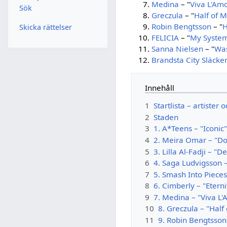
Medina
– "
Viva L'Am
Sök
Greczula
– "
Half of 
Robin Bengtsson
– "
Skicka rättelser
FELICIA
– "
My Syste
Sanna Nielsen
– "
Was
Brandsta City Släcke
Innehåll
1
Startlista – artister 
2
Staden
3
1. A*Teens – "Iconic
4
2. Meira Omar – "D
5
3. Lilla Al-Fadji – "D
6
4. Saga Ludvigsson –
7
5. Smash Into Pieces
8
6. Cimberly – "Eterni
9
7. Medina – "Viva L
10
8. Greczula – "Half
11
9. Robin Bengtsso