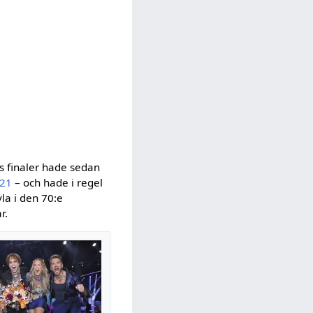
ns finaler hade sedan
21
– och hade i regel
la i den 70:e
r.