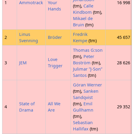
1
Ammotrack
Your
16 998
(tm),
Calle
Hands
Kindbom
(tm),
Mikael de
Bruin
(tm)
Linus
Fredrik
2
Bröder
45 657
Svenning
Kempe
(tm)
Thomas G:son
(tm),
Peter
Love
3
JEM
Boström
(tm),
28 626
Trigger
Julimar ”J-Son”
Santos
(tm)
Göran Werner
(tm),
Sanken
Sandqvist
State of
All We
(tm),
Emil
4
29 352
Drama
Are
Gullhamn
(tm),
Sebastian
Hallifax
(tm)