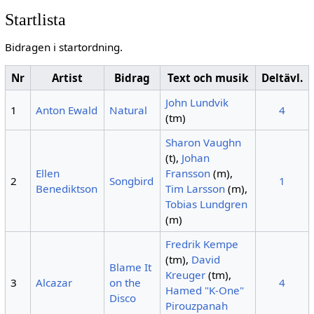
Startlista
Bidragen i startordning.
Nr
Artist
Bidrag
Text och musik
Deltävl.
John Lundvik
1
Anton Ewald
Natural
4
(tm)
Sharon Vaughn
(t),
Johan
Ellen
Fransson
(m),
2
Songbird
1
Benediktson
Tim Larsson
(m),
Tobias Lundgren
(m)
Fredrik Kempe
(tm),
David
Blame It
Kreuger
(tm),
3
Alcazar
on the
4
Hamed "K-One"
Disco
Pirouzpanah