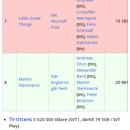
(tm),
Cristoffer
Set
Little Great
Wernqvist
7
Yourself
15 183
Things
(tm),
Felix
Free
Grönvall
(tm),
Adam
Dahlström
(tm)
Andreas
Öhrn
(tm),
Alexander
När
Bard
(tm),
Martin
8
änglarna
Martin
20 981
Stenmarck
går hem
Stenmarck
(tm),
Peter
Boström
(tm)
TV-tittare
:
3 020 000 tittare (SVT1, därtill 79 508 i SVT
Play)