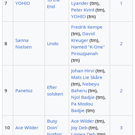
7
YOHIO
Lyander
(tm),
1
End
Peter Kvint
(tm),
YOHIO
(tm)
Fredrik Kempe
(tm),
David
Sanna
Kreuger
(tm),
8
Undo
2
Nielsen
Hamed "K-One"
Pirouzpanah
(tm)
Johan Hirvi
(tm),
Mats Lie Skåre
(tm),
Nebeyu
Efter
9
Panetoz
Baheru
(tm),
2
solsken
Njol Badjie
(tm),
Pa Modou
Badjie
(tm)
Busy
Ace Wilder
(tm),
10
Ace Wilder
Doin'
Joy Deb
(tm),
3
Nothin'
Linnea Deb
(tm)