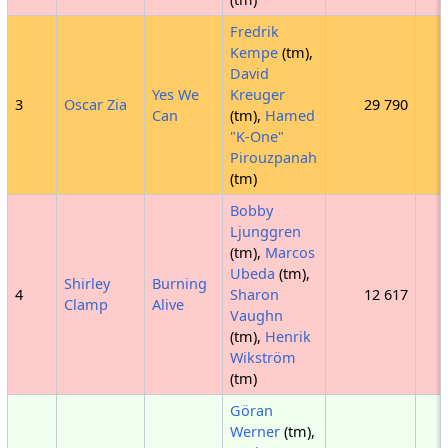
Fredrik
Kempe
(tm),
David
Yes We
Kreuger
3
Oscar Zia
29 790
Can
(tm),
Hamed
"K-One"
Pirouzpanah
(tm)
Bobby
Ljunggren
(tm),
Marcos
Ubeda
(tm),
Shirley
Burning
4
Sharon
12 617
Clamp
Alive
Vaughn
(tm),
Henrik
Wikström
(tm)
Göran
Werner
(tm),