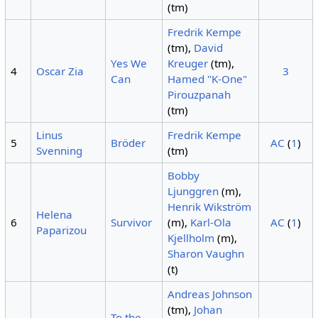
(tm)
Fredrik Kempe
(tm),
David
Yes We
Kreuger
(tm),
4
Oscar Zia
3
Can
Hamed "K-One"
Pirouzpanah
(tm)
Linus
Fredrik Kempe
5
Bröder
AC
(
1
)
Svenning
(tm)
Bobby
Ljunggren
(m),
Henrik Wikström
Helena
6
Survivor
(m),
Karl-Ola
AC
(
1
)
Paparizou
Kjellholm
(m),
Sharon Vaughn
(t)
Andreas Johnson
(tm),
Johan
To the