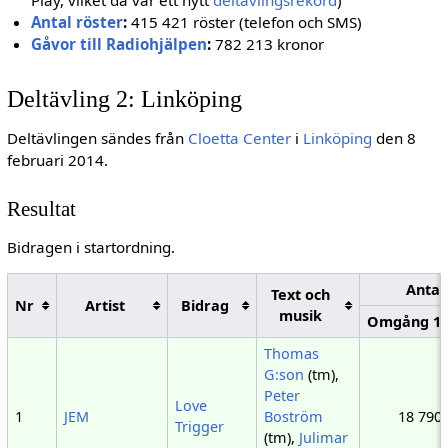
Antal röster
:
415 421 röster (telefon och SMS)
Gåvor till Radiohjälpen
:
782 213 kronor
Deltävling 2: Linköping
Deltävlingen sändes från
Cloetta Center
i
Linköping
den 8
februari 2014.
Resultat
Bidragen i startordning.
Antal
Text och
Nr
Artist
Bidrag
musik
Omgång 1
Thomas
G:son
(tm),
Peter
Love
1
JEM
Boström
18 790
Trigger
(tm),
Julimar