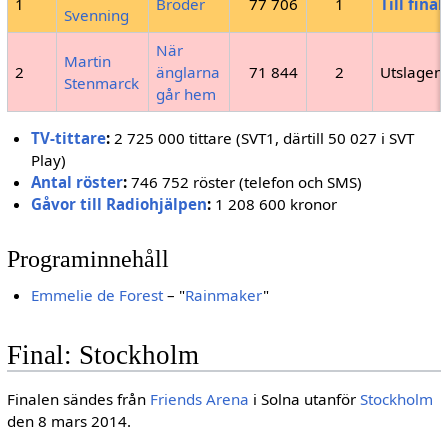
1
Bröder
77 706
1
Till final
Svenning
När
Martin
2
änglarna
71 844
2
Utslagen
Stenmarck
går hem
TV-tittare
:
2 725 000 tittare (SVT1, därtill 50 027 i SVT
Play)
Antal röster
:
746 752 röster (telefon och SMS)
Gåvor till Radiohjälpen
:
1 208 600 kronor
Programinnehåll
Emmelie de Forest
– "
Rainmaker
"
Final: Stockholm
Finalen sändes från
Friends Arena
i Solna utanför
Stockholm
den 8 mars 2014.