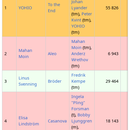
Johan
To the
1
YOHIO
Lyander
55 826
End
(tm),
Peter
Kvint
(tm),
YOHIO
(tm)
Mahan
Moin
(tm),
Mahan
2
Aleo
Anderz
6 943
Moin
Wrethov
(tm)
Fredrik
Linus
3
Bröder
Kempe
29 464
Svenning
(tm)
Ingela
"Pling"
Forsman
(t),
Bobby
Elisa
4
Casanova
Ljunggren
18 143
Lindström
(m),