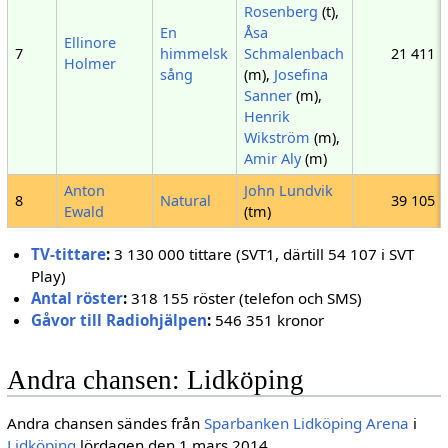
Rosenberg
(t),
En
Åsa
Ellinore
7
himmelsk
Schmalenbach
21 411
Holmer
sång
(m),
Josefina
Sanner
(m),
Henrik
Wikström
(m),
Amir Aly
(m)
Anton
John Lundvik
8
Natural
39 105
Ewald
(tm)
TV-tittare
:
3 130 000 tittare (SVT1, därtill 54 107 i SVT
Play)
Antal röster
:
318 155 röster (telefon och SMS)
Gåvor till Radiohjälpen
:
546 351 kronor
Andra chansen: Lidköping
Andra chansen sändes från
Sparbanken Lidköping Arena
i
Lidköping
lördagen den 1 mars 2014.