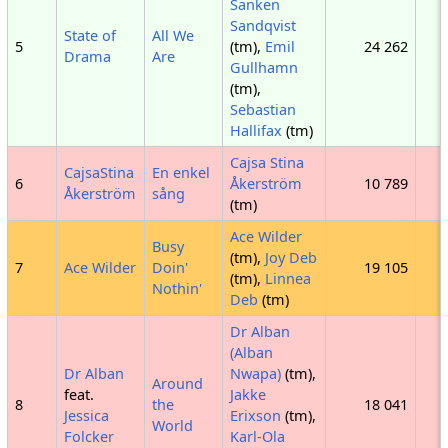
Sanken
Sandqvist
State of
All We
5
(tm),
Emil
24 262
Drama
Are
Gullhamn
(tm),
Sebastian
Hallifax
(tm)
Cajsa Stina
CajsaStina
En enkel
6
Åkerström
10 789
Åkerström
sång
(tm)
Ace Wilder
Busy
(tm),
Joy Deb
7
Ace Wilder
Doin'
19 105
(tm),
Linnea
Nothin'
Deb
(tm)
Dr Alban
(Alban
Dr Alban
Nwapa)
(tm),
Around
feat.
Jakke
8
the
18 041
Jessica
Erixson
(tm),
World
Folcker
Karl-Ola