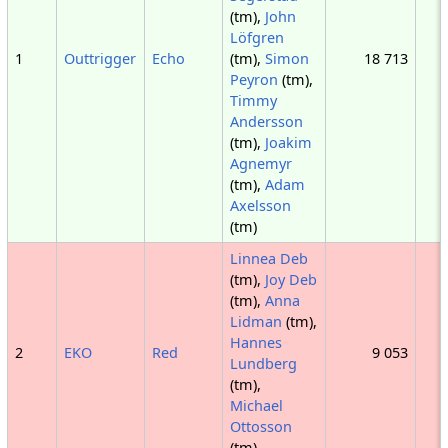
(tm),
John
Löfgren
1
Outtrigger
Echo
(tm),
Simon
18 713
Peyron
(tm),
Timmy
Andersson
(tm),
Joakim
Agnemyr
(tm),
Adam
Axelsson
(tm)
Linnea Deb
(tm),
Joy Deb
(tm),
Anna
Lidman
(tm),
Hannes
2
EKO
Red
9 053
Lundberg
(tm),
Michael
Ottosson
(tm)