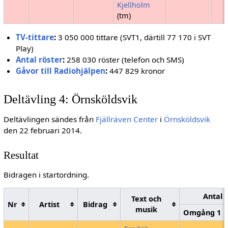
Kjellholm
(tm)
TV-tittare
:
3 050 000 tittare (SVT1, därtill 77 170 i SVT
Play)
Antal röster
:
258 030 röster (telefon och SMS)
Gåvor till Radiohjälpen
:
447 829 kronor
Deltävling 4: Örnsköldsvik
Deltävlingen sändes från
Fjällräven Center
i
Örnsköldsvik
den 22 februari 2014.
Resultat
Bidragen i startordning.
Antal 
Text och
Nr
Artist
Bidrag
musik
Omgång 1