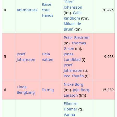
"Plec"
Raise
Johansson
4
Ammotrack
Your
20 425
(tm),
Calle
Hands
Kindbom
(tm),
Mikael de
Bruin
(tm)
Peter Boström
(m),
Thomas
G:son
(m),
Josef
Hela
Jonas
5
9 953
Johansson
natten
Lundblad
(t)
Josef
Johansson
(t),
Peo Thyrén
(t)
Nicke Borg
Linda
6
Ta mig
(tm),
Jojo Borg
15 239
Bengtzing
Larsson
(tm)
Ellinore
Holmer
(t),
Vanna