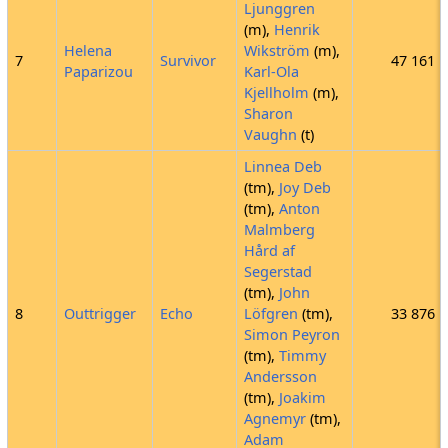
Ljunggren
(m),
Henrik
Helena
Wikström
(m),
7
Survivor
47 161
Paparizou
Karl-Ola
Kjellholm
(m),
Sharon
Vaughn
(t)
Linnea Deb
(tm),
Joy Deb
(tm),
Anton
Malmberg
Hård af
Segerstad
(tm),
John
8
Outtrigger
Echo
Löfgren
(tm),
33 876
Simon Peyron
(tm),
Timmy
Andersson
(tm),
Joakim
Agnemyr
(tm),
Adam