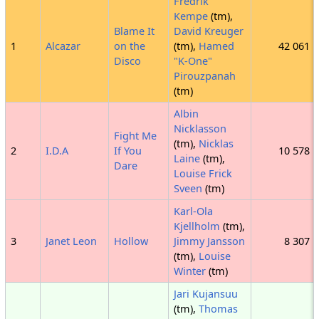
Fredrik
Kempe
(tm),
Blame It
David Kreuger
1
Alcazar
on the
(tm),
Hamed
42 061
Disco
"K-One"
Pirouzpanah
(tm)
Albin
Nicklasson
Fight Me
(tm),
Nicklas
2
I.D.A
If You
10 578
Laine
(tm),
Dare
Louise Frick
Sveen
(tm)
Karl-Ola
Kjellholm
(tm),
3
Janet Leon
Hollow
Jimmy Jansson
8 307
(tm),
Louise
Winter
(tm)
Jari Kujansuu
(tm),
Thomas