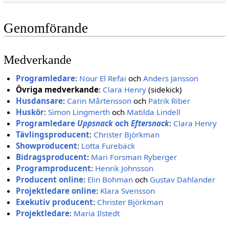
Genomförande
Medverkande
Programledare
:
Nour El Refai
och
Anders Jansson
Övriga medverkande
:
Clara Henry
(sidekick)
Husdansare
:
Carin Mårtensson
och
Patrik Riber
Huskör
:
Simon Lingmerth
och
Matilda Lindell
Programledare
Uppsnack
och
Eftersnack
:
Clara Henry
Tävlingsproducent
:
Christer Björkman
Showproducent
:
Lotta Furebäck
Bidragsproducent
:
Mari Forsman Ryberger
Programproducent
:
Henrik Johnsson
Producent online
:
Elin Bohman
och
Gustav Dahlander
Projektledare online
:
Klara Svensson
Exekutiv producent
:
Christer Björkman
Projektledare
:
Maria Ilstedt