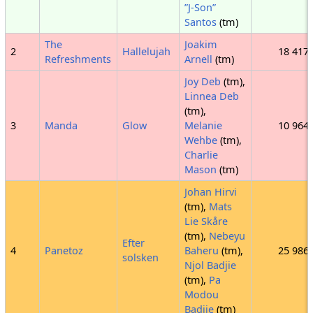
”J-Son”
Santos
(tm)
The
Joakim
2
Hallelujah
18 417
Refreshments
Arnell
(tm)
Joy Deb
(tm),
Linnea Deb
(tm),
3
Manda
Glow
Melanie
10 964
Wehbe
(tm),
Charlie
Mason
(tm)
Johan Hirvi
(tm),
Mats
Lie Skåre
(tm),
Nebeyu
Efter
4
Panetoz
Baheru
(tm),
25 986
solsken
Njol Badjie
(tm),
Pa
Modou
Badjie
(tm)