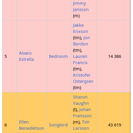
Jimmy
Jansson
(m)
Jakke
Erixson
(tm),
Jon
Bordon
(tm),
Alvaro
5
Bedroom
Lauren
14 386
Estrella
Francis
(tm),
Kristofer
Östergren
(tm)
Sharon
Vaughn
(t),
Johan
Fransson
Ellen
(m),
Tim
6
Songbird
43 619
Benediktson
Larsson