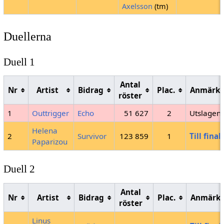
Axelsson
(tm)
Duellerna
Duell 1
Antal
Nr
Artist
Bidrag
Plac.
Anmärkn
röster
1
Outtrigger
Echo
51 627
2
Utslagen
Helena
2
Survivor
123 859
1
Till final
Paparizou
Duell 2
Antal
Nr
Artist
Bidrag
Plac.
Anmärkn
röster
Linus