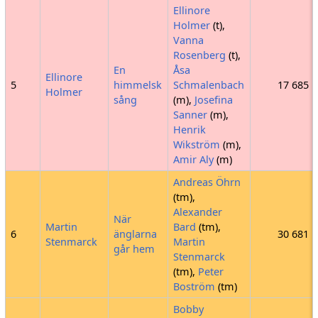
Ellinore
Holmer
(t),
Vanna
Rosenberg
(t),
En
Åsa
Ellinore
5
himmelsk
Schmalenbach
17 685
Holmer
sång
(m),
Josefina
Sanner
(m),
Henrik
Wikström
(m),
Amir Aly
(m)
Andreas Öhrn
(tm),
Alexander
När
Martin
Bard
(tm),
6
änglarna
30 681
Stenmarck
Martin
går hem
Stenmarck
(tm),
Peter
Boström
(tm)
Bobby