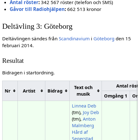
Antal röster
:
342 567 röster (telefon och SMS)
Gåvor till Radiohjälpen
:
662 513 kronor
Deltävling 3: Göteborg
Deltävlingen sändes från
Scandinavium
i
Göteborg
den 15
februari 2014.
Resultat
Bidragen i startordning.
Antal röst
Text och
Nr
Artist
Bidrag
musik
Omgång 1
Om
Linnea Deb
(tm),
Joy Deb
(tm),
Anton
Malmberg
Hård af
Segerstad