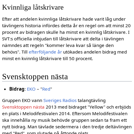
Kvinnliga låtskrivare
Efter att andelen kvinnliga låtskrivare hade varit låg under
tävlingens historia infördes detta år en regel om att minst 20
procent av bidragen skulle ha minst en kvinnlig låtskrivare. I
SVT:s officiella inbjudan till låtskrivare att delta i tävlingen
nämndes att regeln "kommer leva kvar så länge den
behövs". Till
efterföljande år
utökades andelen bidrag med
minst en kvinnlig låtskrivare till 50 procent.
Svensktoppen nästa
Bidrag
:
EKO
– "
Red
"
Gruppen EKO vann
Sveriges Radios
talangtävling
Svensktoppen nästa
2013 med bidraget "Yellow" och erbjöds
en plats i Melodifestivalen 2014. Eftersom Melodifestivalen
ska innehålla ny musik behövde gruppen sedan ta fram ett
nytt bidrag. Man tävlade sedermera i den tredje deltävlingen
med "Red", som slutade på åttonde plats.