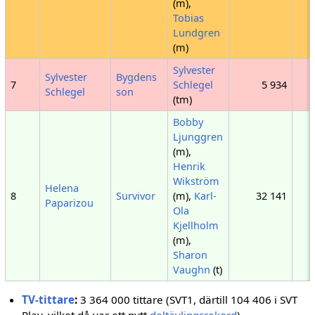
(m),
Tobias
Lundgren
(m)
Sylvester
Sylvester
Bygdens
7
Schlegel
5 934
Schlegel
son
(tm)
Bobby
Ljunggren
(m),
Henrik
Wikström
Helena
8
Survivor
(m),
Karl-
32 141
Paparizou
Ola
Kjellholm
(m),
Sharon
Vaughn
(t)
TV-tittare
:
3 364 000 tittare (SVT1, därtill 104 406 i SVT
Play, vilket då var ett nytt
deltävlingsrekord
)