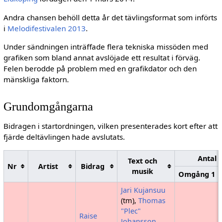
Andra chansen behöll detta år det tävlingsformat som införts
i
Melodifestivalen 2013
.
Under sändningen inträffade flera tekniska missöden med
grafiken som bland annat avslöjade ett resultat i förväg.
Felen berodde på problem med en grafikdator och den
mänskliga faktorn.
Grundomgångarna
Bidragen i startordningen, vilken presenterades kort efter att
fjärde deltävlingen hade avslutats.
Antal 
Text och
Nr
Artist
Bidrag
musik
Omgång 1
Jari Kujansuu
(tm),
Thomas
"Plec"
Raise
Johansson