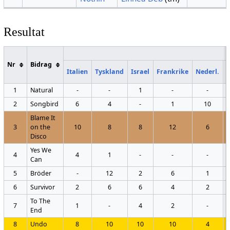
Resultat
Nr
Bidrag
Italien
Tyskland
Israel
Frankrike
Nederl.
1
Natural
-
-
1
-
-
2
Songbird
6
4
-
1
10
Blame It
3
on the
10
8
8
12
6
Disco
Yes We
4
4
1
-
-
-
Can
5
Bröder
-
12
2
6
1
6
Survivor
2
6
6
4
2
To The
7
1
-
4
2
-
End
8
Undo
8
10
10
10
4