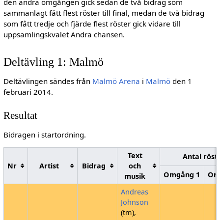
den andra omgången gick sedan de två bidrag som
sammanlagt fått flest röster till final, medan de två bidrag
som fått tredje och fjärde flest röster gick vidare till
uppsamlingskvalet Andra chansen.
Deltävling 1: Malmö
Deltävlingen sändes från
Malmö Arena
i
Malmö
den 1
februari 2014.
Resultat
Bidragen i startordning.
Text
Antal röst
Nr
Artist
Bidrag
och
Omgång 1
Om
musik
Andreas
Johnson
(tm),