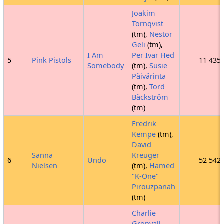
Joakim
Törnqvist
(tm),
Nestor
Geli
(tm),
I Am
Per Ivar Hed
5
Pink Pistols
11 435
Somebody
(tm),
Susie
Päivärinta
(tm),
Tord
Bäckström
(tm)
Fredrik
Kempe
(tm),
David
Sanna
Kreuger
6
Undo
52 542
Nielsen
(tm),
Hamed
"K-One"
Pirouzpanah
(tm)
Charlie
Grönvall