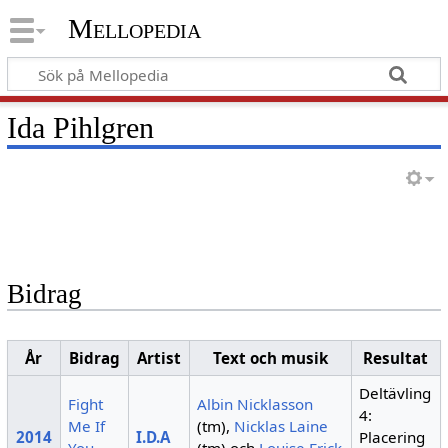
Mellopedia
Ida Pihlgren
Bidrag
År
Bidrag
Artist
Text och musik
Resultat
Deltävling
Fight
Albin Nicklasson
4:
Me If
(tm),
Nicklas Laine
2014
I.D.A
Placering