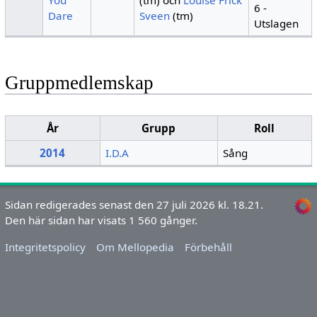
You
(tm) och
Louise Frick
6 -
Dare
Sveen
(tm)
Utslagen
Gruppmedlemskap
År
Grupp
Roll
2014
I.D.A
Sång
Sidan redigerades senast den 27 juli 2026 kl. 18.21.
Den här sidan har visats 1 560 gånger.
Integritetspolicy
Om Mellopedia
Förbehåll