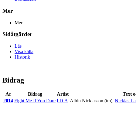
Mer
Mer
Sidåtgärder
Läs
Visa källa
Historik
Bidrag
År
Bidrag
Artist
Text o
2014
Fight Me If You Dare
I.D.A
Albin Nicklasson
(tm),
Nicklas La