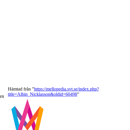
Hämtad från ”
https://mellopedia.svt.se/index.php?
title=Albin_Nicklasson&oldid=60498
”
gen