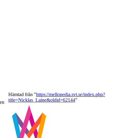
Hämtad från ”
https://mellopedia.svt.se/index.php?
title=Nicklas_Laine&oldid=62144
”
gen