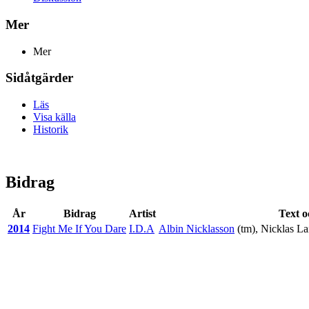
Mer
Mer
Sidåtgärder
Läs
Visa källa
Historik
Bidrag
År
Bidrag
Artist
Text o
2014
Fight Me If You Dare
I.D.A
Albin Nicklasson
(tm),
Nicklas La