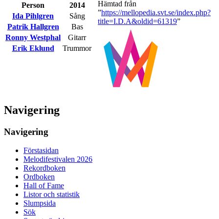
Hämtad från
Person
2014
”
https://mellopedia.svt.se/index.php?
Ida Pihlgren
Sång
title=I.D.A&oldid=61319
”
Patrik Hallgren
Bas
Ronny Westphal
Gitarr
Erik Eklund
Trummor
Navigering
Navigering
Förstasidan
Melodifestivalen 2026
Rekordboken
Ordboken
Hall of Fame
Listor och statistik
Slumpsida
Sök