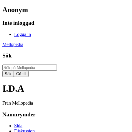
Anonym
Inte inloggad
Logga in
Mellopedia
Sök
I.D.A
Från Mellopedia
Namnrymder
Sida
Diskussion