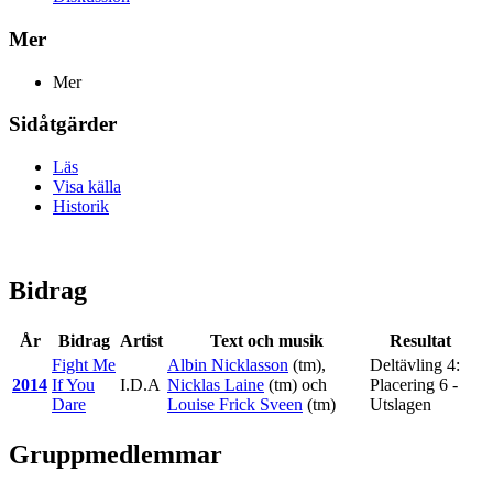
Mer
Mer
Sidåtgärder
Läs
Visa källa
Historik
Bidrag
År
Bidrag
Artist
Text och musik
Resultat
Fight Me
Albin Nicklasson
(tm),
Deltävling 4:
2014
If You
I.D.A
Nicklas Laine
(tm) och
Placering 6 -
Dare
Louise Frick Sveen
(tm)
Utslagen
Gruppmedlemmar