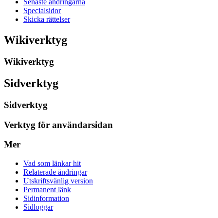
Senaste ändringarna
Specialsidor
Skicka rättelser
Wikiverktyg
Wikiverktyg
Sidverktyg
Sidverktyg
Verktyg för användarsidan
Mer
Vad som länkar hit
Relaterade ändringar
Utskriftsvänlig version
Permanent länk
Sidinformation
Sidloggar