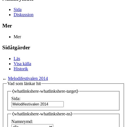
Sida
Diskussion
Mer
Mer
Sidåtgärder
Läs
Visa källa
Historik
←
Melodifestivalen 2014
Vad som länkar hit
⧼whatlinkshere-whatlinkshere-target⧽
Sida:
⧼whatlinkshere-whatlinkshere-ns⧽
Namnrymd: