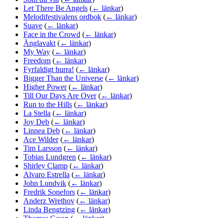
Let There Be Angels
(
← länkar
)
Melodifestivalens ordbok
(
← länkar
)
Suave
(
← länkar
)
Face in the Crowd
(
← länkar
)
Änglavakt
(
← länkar
)
My Way
(
← länkar
)
Freedom
(
← länkar
)
Fyrfaldigt hurra!
(
← länkar
)
Bigger Than the Universe
(
← länkar
)
Higher Power
(
← länkar
)
Till Our Days Are Over
(
← länkar
)
Run to the Hills
(
← länkar
)
La Stella
(
← länkar
)
Joy Deb
(
← länkar
)
Linnea Deb
(
← länkar
)
Ace Wilder
(
← länkar
)
Tim Larsson
(
← länkar
)
Tobias Lundgren
(
← länkar
)
Shirley Clamp
(
← länkar
)
Alvaro Estrella
(
← länkar
)
John Lundvik
(
← länkar
)
Fredrik Sonefors
(
← länkar
)
Anderz Wrethov
(
← länkar
)
Linda Bengtzing
(
← länkar
)