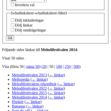
Invertera val
⧼whatlinkshere-whatlinkshere-filter⧽
Dölj inkluderingar
Dölj länkar
Dölj omdirigeringar
Gå
Följande sidor länkar till
Melodifestivalen 2014
:
Visar 50 sidor.
Visa (
förra 50
|
nästa 50
) (
20
|
50
|
100
|
250
|
500
)
Melodifestivalen 2013
(
← länkar
)
Mellopedia
(
← länkar
)
Melodifestivalens rekordbok
(
← länkar
)
Melodifestivalen 2022
(
← länkar
)
Melodifestivalen 2015
(
← länkar
)
Melodifestivalen 2014
(
← länkar
)
Huskör
(
← länkar
)
Bananas
(
← länkar
)
Som du vill
(
← länkar
)