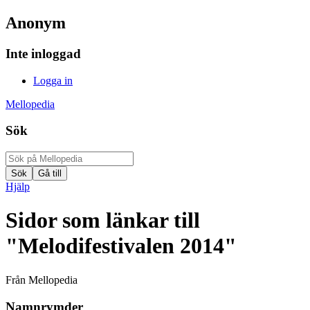
Anonym
Inte inloggad
Logga in
Mellopedia
Sök
Hjälp
Sidor som länkar till
"Melodifestivalen 2014"
Från Mellopedia
Namnrymder