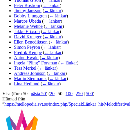
Thomas G:son
(
← länkar
)
Peter Boström
(
← länkar
)
Jimmy Jansson
(
← länkar
)
Bobby Ljunggren
(
← länkar
)
Marcos Ubeda
(
← länkar
)
Melanie Wehbe
(
← länkar
)
Jakke Erixson
(
← länkar
)
David Kreuger
(
← länkar
)
Ellen Benediktson
(
← länkar
)
Simon Peyron
(
← länkar
)
Fredrik Kempe
(
← länkar
)
Anton Ewald
(
← länkar
)
Ingela "Pling" Forsman
(
← länkar
)
Tess Merkel
(
← länkar
)
Andreas Johnson
(
← länkar
)
Martin Stenmarck
(
← länkar
)
Lina Hedlund
(
← länkar
)
Visa (
förra 50
|
nästa 50
) (
20
|
50
|
100
|
250
|
500
)
Hämtad från
”
https://mellopedia.svt.se/index.php/Special:Länkar_hit/Melodifestiv