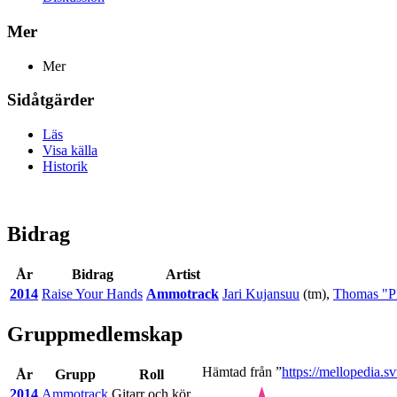
Mer
Mer
Sidåtgärder
Läs
Visa källa
Historik
Bidrag
År
Bidrag
Artist
2014
Raise Your Hands
Ammotrack
Jari Kujansuu
(tm),
Thomas "Pl
Gruppmedlemskap
Hämtad från ”
https://mellopedia.
År
Grupp
Roll
2014
Ammotrack
Gitarr och kör