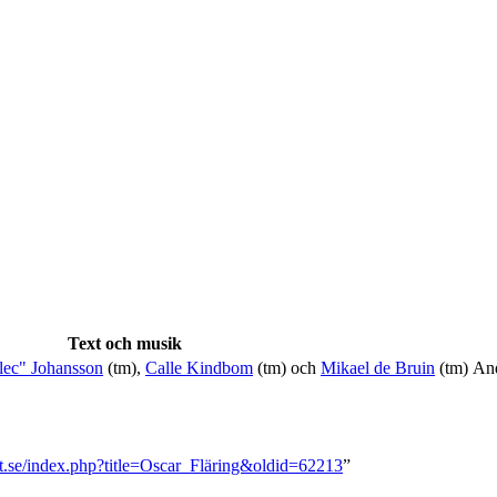
Text och musik
ec" Johansson
(tm),
Calle Kindbom
(tm) och
Mikael de Bruin
(tm)
And
svt.se/index.php?title=Oscar_Fläring&oldid=62213
”