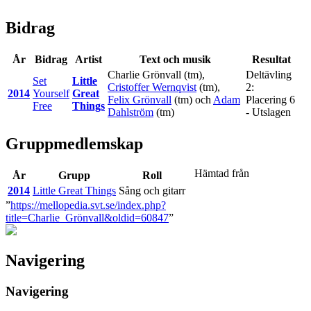
Bidrag
År
Bidrag
Artist
Text och musik
Resultat
Charlie Grönvall
(tm),
Deltävling
Set
Little
Cristoffer Wernqvist
(tm),
2:
2014
Yourself
Great
Felix Grönvall
(tm) och
Adam
Placering 6
Free
Things
Dahlström
(tm)
- Utslagen
Gruppmedlemskap
Hämtad från
År
Grupp
Roll
2014
Little Great Things
Sång och gitarr
”
https://mellopedia.svt.se/index.php?
title=Charlie_Grönvall&oldid=60847
”
Navigering
Navigering