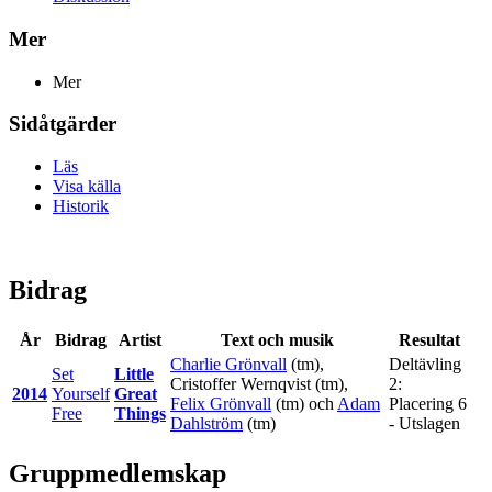
Mer
Mer
Sidåtgärder
Läs
Visa källa
Historik
Bidrag
År
Bidrag
Artist
Text och musik
Resultat
Charlie Grönvall
(tm),
Deltävling
Set
Little
Cristoffer Wernqvist
(tm),
2:
2014
Yourself
Great
Felix Grönvall
(tm) och
Adam
Placering 6
Free
Things
Dahlström
(tm)
- Utslagen
Gruppmedlemskap