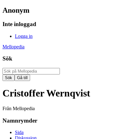
Anonym
Inte inloggad
Logga in
Mellopedia
Sök
Cristoffer Wernqvist
Från Mellopedia
Namnrymder
Sida
Diskussion