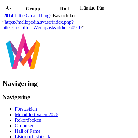
Hämtad från
År
Grupp
Roll
2014
Little Great Things
Bas och kör
”
https://mellopedia.svt.se/index.php?
title=Cristoffer_Wernqvist&oldid=60910
”
Navigering
Navigering
Förstasidan
Melodifestivalen 2026
Rekordboken
Ordboken
Hall of Fame
Listor och statistik