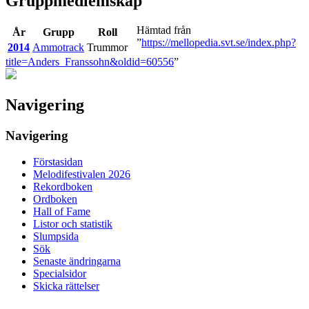
Gruppmedlemskap
Hämtad från
År
Grupp
Roll
”
https://mellopedia.svt.se/index.php?
2014
Ammotrack
Trummor
title=Anders_Franssohn&oldid=60556
”
Navigering
Navigering
Förstasidan
Melodifestivalen 2026
Rekordboken
Ordboken
Hall of Fame
Listor och statistik
Slumpsida
Sök
Senaste ändringarna
Specialsidor
Skicka rättelser