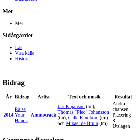
Mer
Mer
Sidåtgärder
Läs
Visa källa
Historik
Bidrag
År
Bidrag
Artist
Text och musik
Resultat
Andra
Jari Kujansuu
(tm),
Raise
chansen:
Thomas "Plec" Johansson
2014
Your
Ammotrack
Placering
(tm),
Calle Kindbom
(tm)
Hands
8 -
och
Mikael de Bruin
(tm)
Utslagen