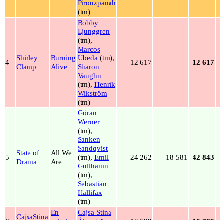
Pirouzpanah
(tm)
Bobby
Ljunggren
(tm),
Marcos
Shirley
Burning
Ubeda
(tm),
4
12 617
—
12 617
Clamp
Alive
Sharon
Vaughn
(tm),
Henrik
Wikström
(tm)
Göran
Werner
(tm),
Sanken
Sandqvist
State of
All We
5
(tm),
Emil
24 262
18 581
42 843
Drama
Are
Gullhamn
(tm),
Sebastian
Hallifax
(tm)
En
Cajsa Stina
CajsaStina