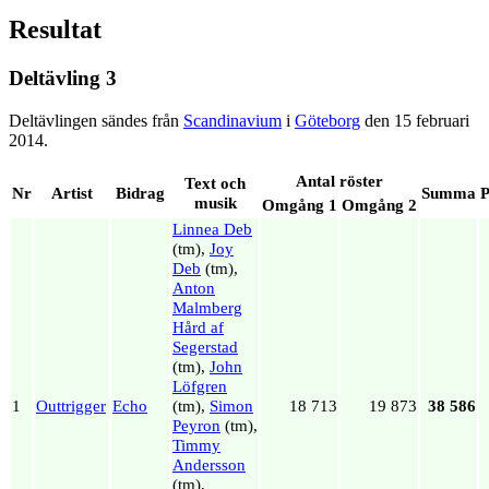
Resultat
Deltävling 3
Deltävlingen sändes från
Scandinavium
i
Göteborg
den 15 februari
2014.
Antal röster
Text och
Nr
Artist
Bidrag
Summa
P
musik
Omgång 1
Omgång 2
Linnea Deb
(tm),
Joy
Deb
(tm),
Anton
Malmberg
Hård af
Segerstad
(tm),
John
Löfgren
1
Outtrigger
Echo
(tm),
Simon
18 713
19 873
38 586
Peyron
(tm),
Timmy
Andersson
(tm),