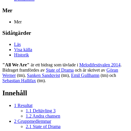
Mer
Mer
Sidåtgärder
Läs
Visa källa
Historik
"All We Are"
är ett bidrag som tävlade i
Melodifestivalen 2014
.
Bidraget framfördes av
State of Drama
och är skrivet av
Göran
Werner
(tm),
Sanken Sandqvist
(tm),
Emil Gullhamn
(tm) och
Sebastian Hallifax
(tm).
Innehåll
1
Resultat
1.1
Deltävling 3
1.2
Andra chansen
2
Gruppmedlemmar
2.1
State of Drama