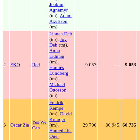
Joakim
Agnemyr
(tm),
Adam
Axelsson
(tm)
Linnea Deb
(tm),
Joy
Deb
(tm),
Anna
Lidman
(tm),
2
EKO
Red
9 053
—
9 053
Hannes
Lundberg
(tm),
Michael
Ottosson
(tm)
Fredrik
Kempe
(tm),
David
Kreuger
Yes We
3
Oscar Zia
(tm),
29 790
30 945
60 735
Can
Hamed "K-
One"