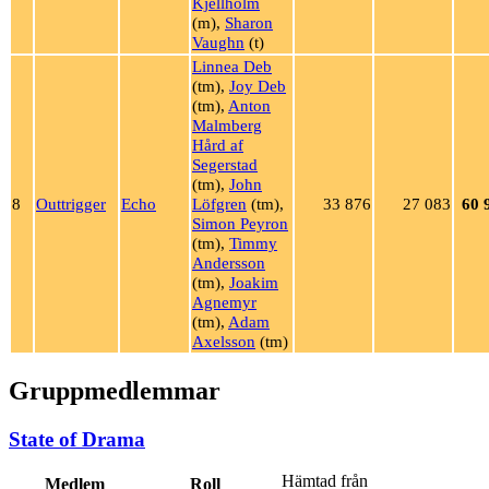
Kjellholm
(m),
Sharon
Vaughn
(t)
Linnea Deb
(tm),
Joy Deb
(tm),
Anton
Malmberg
Hård af
Segerstad
(tm),
John
8
Outtrigger
Echo
Löfgren
(tm),
33 876
27 083
60 
Simon Peyron
(tm),
Timmy
Andersson
(tm),
Joakim
Agnemyr
(tm),
Adam
Axelsson
(tm)
Gruppmedlemmar
State of Drama
Hämtad från
Medlem
Roll