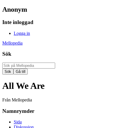
Anonym
Inte inloggad
Logga in
Mellopedia
Sök
All We Are
Från Mellopedia
Namnrymder
Sida
Diskussion