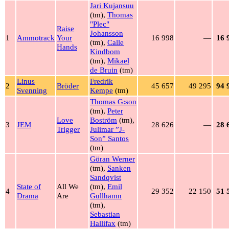
Jari Kujansuu
(tm),
Thomas
"Plec"
Raise
Johansson
1
Ammotrack
Your
16 998
—
16 
(tm),
Calle
Hands
Kindbom
(tm),
Mikael
de Bruin
(tm)
Linus
Fredrik
2
Bröder
45 657
49 295
94 
Svenning
Kempe
(tm)
Thomas G:son
(tm),
Peter
Love
Boström
(tm),
3
JEM
28 626
—
28 
Trigger
Julimar ”J-
Son” Santos
(tm)
Göran Werner
(tm),
Sanken
Sandqvist
State of
All We
(tm),
Emil
4
29 352
22 150
51 
Drama
Are
Gullhamn
(tm),
Sebastian
Hallifax
(tm)