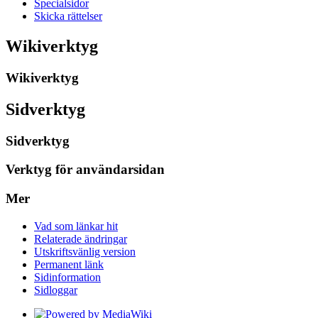
Specialsidor
Skicka rättelser
Wikiverktyg
Wikiverktyg
Sidverktyg
Sidverktyg
Verktyg för användarsidan
Mer
Vad som länkar hit
Relaterade ändringar
Utskriftsvänlig version
Permanent länk
Sidinformation
Sidloggar