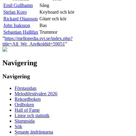
Emil Gullhamn
Sång
Stefan Koro
Keyboard och kör
Rickard Olausson
Gitarr och kör
John Isaksson
Bas
Sebastian Hallifax
Trummor
”
https://mellopedia.svt.se/index.php?
title=All_We_Are&oldid=59051
”
Navigering
Navigering
Förstasidan
Melodifestivalen 2026
Rekordboken
Ordboken
Hall of Fame
Listor och statistik
Slumpsida
Sök
Senaste ändringarna