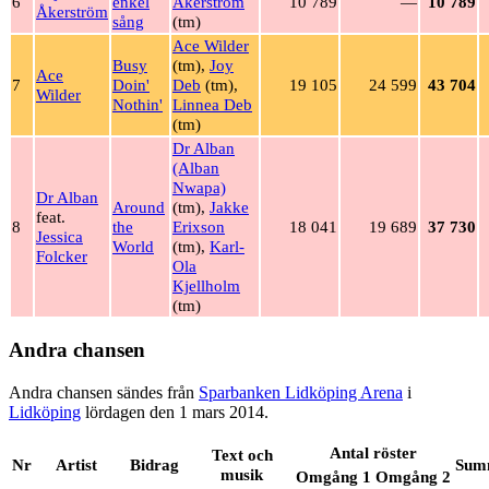
6
enkel
Åkerström
10 789
—
10 789
Åkerström
sång
(tm)
Ace Wilder
Busy
(tm),
Joy
Ace
7
Doin'
Deb
(tm),
19 105
24 599
43 704
Wilder
Nothin'
Linnea Deb
(tm)
Dr Alban
(Alban
Nwapa)
Dr Alban
Around
(tm),
Jakke
feat.
8
the
Erixson
18 041
19 689
37 730
Jessica
World
(tm),
Karl-
Folcker
Ola
Kjellholm
(tm)
Andra chansen
Andra chansen sändes från
Sparbanken Lidköping Arena
i
Lidköping
lördagen den 1 mars 2014.
Antal röster
Text och
Nr
Artist
Bidrag
Sum
musik
Omgång 1
Omgång 2