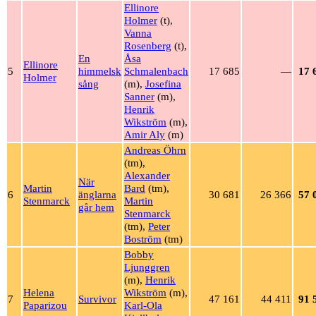
Ellinore
Holmer
(t),
Vanna
Rosenberg
(t),
En
Åsa
Ellinore
5
himmelsk
Schmalenbach
17 685
—
17 
Holmer
sång
(m),
Josefina
Sanner
(m),
Henrik
Wikström
(m),
Amir Aly
(m)
Andreas Öhrn
(tm),
Alexander
När
Martin
Bard
(tm),
6
änglarna
30 681
26 366
57 
Stenmarck
Martin
går hem
Stenmarck
(tm),
Peter
Boström
(tm)
Bobby
Ljunggren
(m),
Henrik
Helena
Wikström
(m),
7
Survivor
47 161
44 411
91 
Paparizou
Karl-Ola