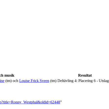
ch musik
Resultat
ine
(tm) och
Louise Frick Sveen
(tm)
Deltävling 4: Placering 6 - Utsla
.php?title=Ronny_Westphal&oldid=62448
”