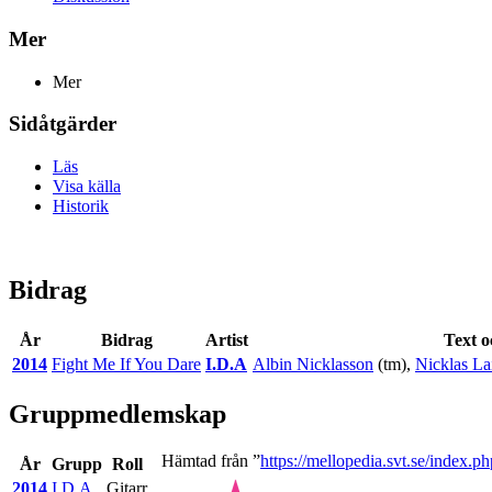
Mer
Mer
Sidåtgärder
Läs
Visa källa
Historik
Bidrag
År
Bidrag
Artist
Text o
2014
Fight Me If You Dare
I.D.A
Albin Nicklasson
(tm),
Nicklas La
Gruppmedlemskap
Hämtad från ”
https://mellopedia.svt.se/index
År
Grupp
Roll
2014
I.D.A
Gitarr