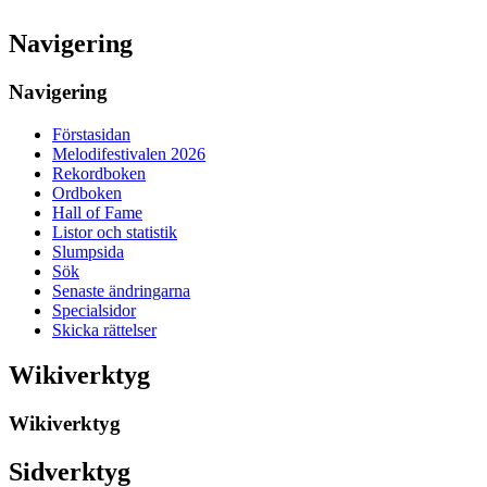
Navigering
Navigering
Förstasidan
Melodifestivalen 2026
Rekordboken
Ordboken
Hall of Fame
Listor och statistik
Slumpsida
Sök
Senaste ändringarna
Specialsidor
Skicka rättelser
Wikiverktyg
Wikiverktyg
Sidverktyg