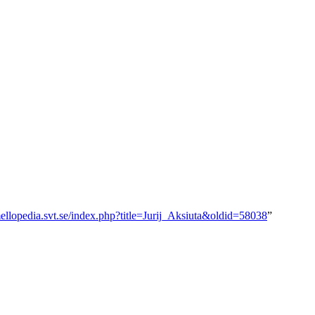
mellopedia.svt.se/index.php?title=Jurij_Aksiuta&oldid=58038
”