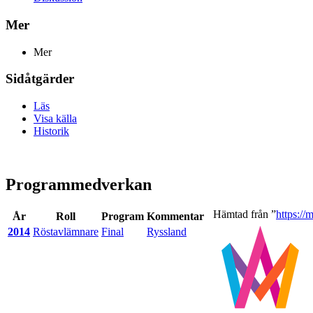
Mer
Mer
Sidåtgärder
Läs
Visa källa
Historik
Programmedverkan
Hämtad från ”
https://
År
Roll
Program
Kommentar
2014
Röstavlämnare
Final
Ryssland