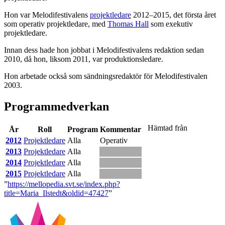
Hon var Melodifestivalens
projektledare
2012–2015, det första året
som operativ projektledare, med
Thomas Hall
som exekutiv
projektledare.
Innan dess hade hon jobbat i Melodifestivalens redaktion sedan
2010, då hon, liksom 2011, var produktionsledare.
Hon arbetade också som sändningsredaktör för Melodifestivalen
2003.
Programmedverkan
Hämtad från
År
Roll
Program
Kommentar
2012
Projektledare
Alla
Operativ
2013
Projektledare
Alla
2014
Projektledare
Alla
2015
Projektledare
Alla
”
https://mellopedia.svt.se/index.php?
title=Maria_Ilstedt&oldid=47427
”