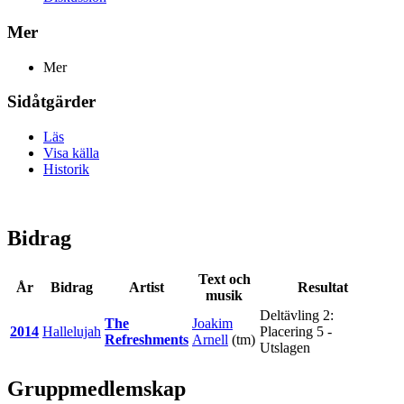
Mer
Mer
Sidåtgärder
Läs
Visa källa
Historik
Bidrag
Text och
År
Bidrag
Artist
Resultat
musik
Deltävling 2:
The
Joakim
2014
Hallelujah
Placering 5 -
Refreshments
Arnell
(tm)
Utslagen
Gruppmedlemskap