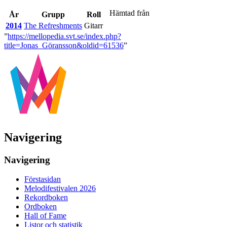
Hämtad från
År
Grupp
Roll
2014
The Refreshments
Gitarr
”
https://mellopedia.svt.se/index.php?
title=Jonas_Göransson&oldid=61536
”
Navigering
Navigering
Förstasidan
Melodifestivalen 2026
Rekordboken
Ordboken
Hall of Fame
Listor och statistik