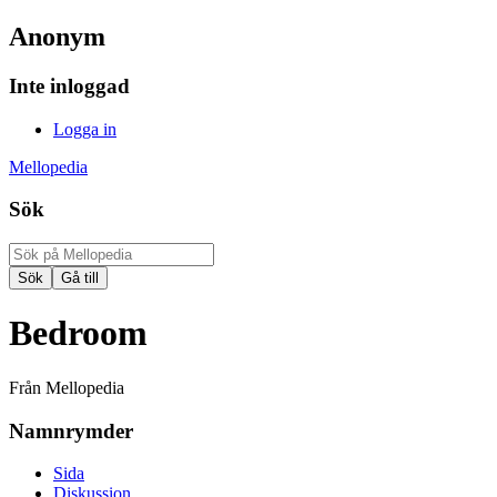
Anonym
Inte inloggad
Logga in
Mellopedia
Sök
Bedroom
Från Mellopedia
Namnrymder
Sida
Diskussion