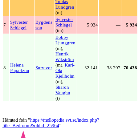
Tobias
Lundgren
(m)
Sylvester
Sylvester
Bygdens
7
Schlegel
5 934
—
5 934
Schlegel
son
(tm)
Bobby
Ljunggren
(m),
Henrik
Wikström
Helena
(m),
Karl-
8
Survivor
32 141
38 297
70 438
Paparizou
Ola
Kjellholm
(m),
Sharon
Vaughn
(t)
Hämtad från ”
https://mellopedia.svt.se/index.php?
title=Bedroom&oldid=25964
”