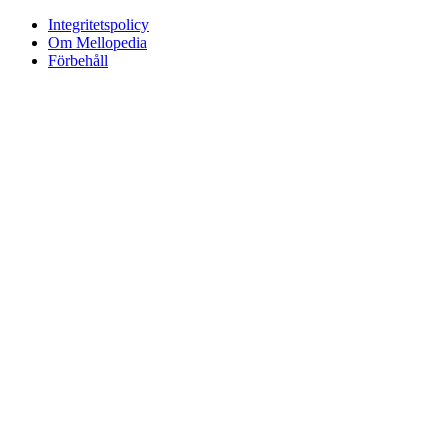
Integritetspolicy
Om Mellopedia
Förbehåll