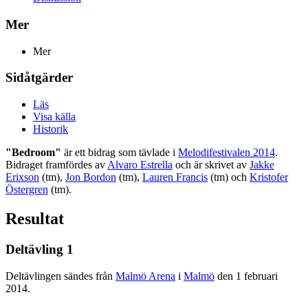
Mer
Mer
Sidåtgärder
Läs
Visa källa
Historik
"Bedroom"
är ett bidrag som tävlade i
Melodifestivalen 2014
.
Bidraget framfördes av
Alvaro Estrella
och är skrivet av
Jakke
Erixson
(tm),
Jon Bordon
(tm),
Lauren Francis
(tm) och
Kristofer
Östergren
(tm).
Resultat
Deltävling 1
Deltävlingen sändes från
Malmö Arena
i
Malmö
den 1 februari
2014.