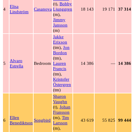
(t),
Bobby
Elisa
4
Casanova
Ljunggren
18 143
19 171
37 314
Lindström
(m),
Jimmy
Jansson
(m)
Jakke
Erixson
(tm),
Jon
Bordon
(tm),
Alvaro
5
Bedroom
Lauren
14 386
—
14 386
Estrella
Francis
(tm),
Kristofer
Östergren
(tm)
Sharon
Vaughn
(t),
Johan
Fransson
Ellen
(m),
Tim
6
Songbird
43 619
55 825
99 444
Benediktson
Larsson
(m),