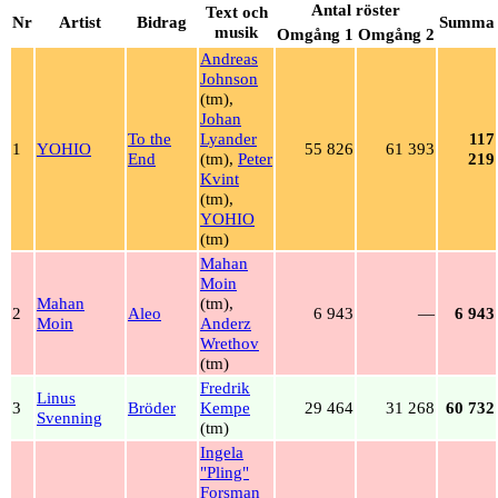
Antal röster
Text och
Nr
Artist
Bidrag
Summa
musik
Omgång 1
Omgång 2
Andreas
Johnson
(tm),
Johan
To the
Lyander
117
1
YOHIO
55 826
61 393
End
(tm),
Peter
219
Kvint
(tm),
YOHIO
(tm)
Mahan
Moin
Mahan
(tm),
2
Aleo
6 943
—
6 943
Moin
Anderz
Wrethov
(tm)
Fredrik
Linus
3
Bröder
Kempe
29 464
31 268
60 732
Svenning
(tm)
Ingela
"Pling"
Forsman