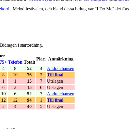
ekord
i Melodifestivalen, och bland dessa bidrag var "I Do Me" det första
Bidragen i startordning.
per
Plac.
Anmärkning
75+
Telefon
Totalt
4
8
52
4
Andra chansen
8
10
76
2
Till final
1
1
15
7
Utslagen
6
2
15
6
Utslagen
10
6
52
3
Andra chansen
12
12
94
1
Till final
2
4
40
5
Utslagen