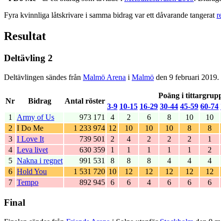
Fyra kvinnliga låtskrivare i samma bidrag var ett dåvarande tangerat
r
Resultat
Deltävling 2
Deltävlingen sändes från
Malmö Arena
i
Malmö
den 9 februari 2019. 
Poäng i tittargrup
Nr
Bidrag
Antal röster
3-9
10-15
16-29
30-44
45-59
60-74
1
Army of Us
973 171
4
2
6
8
10
10
2
I Do Me
1 233 974
12
10
10
10
8
8
3
I Love It
739 501
2
4
2
2
2
1
4
Leva livet
630 359
1
1
1
1
1
2
5
Nakna i regnet
991 531
8
8
8
4
4
4
6
Hold You
1 531 720
10
12
12
12
12
12
7
Tempo
892 945
6
6
4
6
6
6
Final