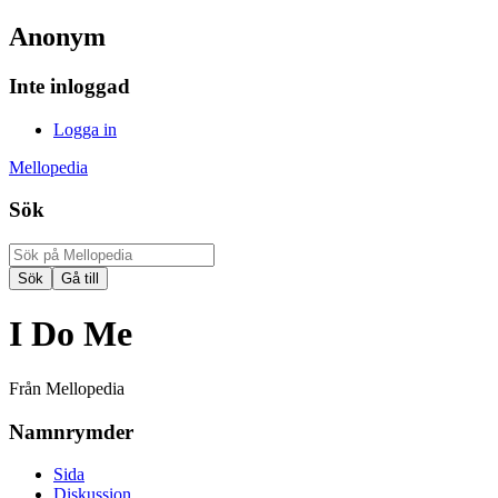
Anonym
Inte inloggad
Logga in
Mellopedia
Sök
I Do Me
Från Mellopedia
Namnrymder
Sida
Diskussion