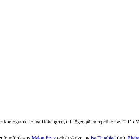
koreografen Jonna Hökengren, till höger, på en repetition av "I Do M
et framfördes av
Malou Prytz
och är skrivet av
Isa Tengblad
(tm),
Elvir