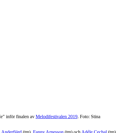
e" inför finalen av
Melodifestivalen 2019
. Foto: Stina
a Anderfjärd
(tm),
Fanny Arnesson
(tm) och
Adéle Cechal
(tm).