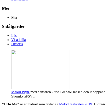
Mer
Mer
Sidåtgärder
Läs
Visa källa
Historik
Malou Prytz
med dansaren
Tilda
Bredal-Hansen och inhoppande 
Stjernkvist/SVT
"I Do Me"
är ett bidrag som tävlade i
Melodifestivalen 2019
. Bidrag