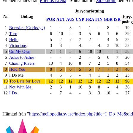
Finalen sändes från
Friends Arena
i Solna utanför
Stockholm
den 9 m
Juryomröstning
Nr
Bidrag
Jury-
POR
AUT
AUS
CYP
FRA
FIN
GBR
ISR
poäng
1
Norrsken (Goeksegh)
1
-
8
1
1
-
8
-
19
2
Torn
6
10
2
3
5
6
1
6
39
3
Hello
5
2
7
7
2
-
4
5
32
4
Victorious
3
8
-
4
-
4
3
10
32
5
On My Own
7
1
3
6
10
10
-
1
38
6
Ashes to Ashes
-
-
-
2
-
5
6
7
20
7
Chasing Rivers
10
4
10
8
7
2
5
8
54
8
Hold You
8
6
6
5
6
7
7
3
48
9
I Do Me
4
5
5
-
4
1
2
2
23
10
Too Late for Love
12
12
12
12
12
12
12
12
96
11
Not With Me
2
3
1
10
8
8
-
4
36
12
I Do
-
7
4
-
3
3
10
-
27
Hämtad från ”
https://mellopedia.svt.se/index.php?title=I_Do_Me&o