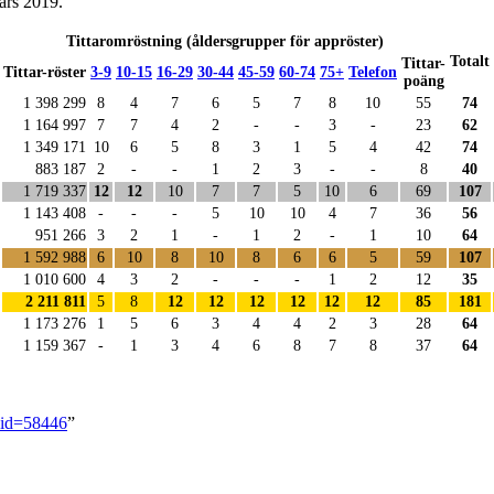
ars 2019.
Tittaromröstning (åldersgrupper för appröster)
Totalt
Tittar-
Tittar-röster
3-9
10-15
16-29
30-44
45-59
60-74
75+
Telefon
poäng
1 398 299
8
4
7
6
5
7
8
10
55
74
1 164 997
7
7
4
2
-
-
3
-
23
62
1 349 171
10
6
5
8
3
1
5
4
42
74
883 187
2
-
-
1
2
3
-
-
8
40
1 719 337
12
12
10
7
7
5
10
6
69
107
1 143 408
-
-
-
5
10
10
4
7
36
56
951 266
3
2
1
-
1
2
-
1
10
64
1 592 988
6
10
8
10
8
6
6
5
59
107
1 010 600
4
3
2
-
-
-
1
2
12
35
2 211 811
5
8
12
12
12
12
12
12
85
181
1 173 276
1
5
6
3
4
4
2
3
28
64
1 159 367
-
1
3
4
6
8
7
8
37
64
ldid=58446
”