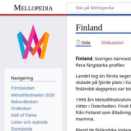
Mellopedia
Finland
Sida
Diskussion
Finland
, Sveriges närmast
flera färgstarka profiler.
Landet tog sin första sege
Navigering
slutade på fjärde plats i E
Förstasidan
finländsk dagspress var bi
Melodifestivalen 2026
1990 års Melodifestivalvi
Rekordboken
rötter i Österbotten. Fins
Ordboken
från Finland som åttaåring
Hall of Fame
mamma.
Listor och statistik
Slumpsida
Bland de finländska inslage