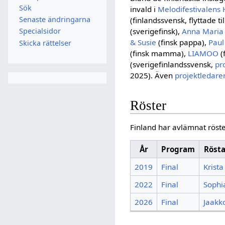
Sök
invald i
Melodifestivalens 
Senaste ändringarna
(finlandssvensk, flyttade ti
(sverigefinsk),
Anna Maria
Specialsidor
& Susie
(finsk pappa),
Paul
Skicka rättelser
(finsk mamma),
LIAMOO
(
(sverigefinlandssvensk,
pr
2025). Även
projektledare
Röster
Finland har avlämnat röste
År
Program
Röst
2019
Final
Krista
2022
Final
Sophi
2026
Final
Jaakk