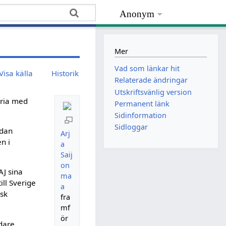
Anonym
Mer
Vad som länkar hit
Visa källa
Historik
Relaterade ändringar
Utskriftsvänlig version
oria med
Permanent länk
Sidinformation
Sidloggar
edan
Arj
n i
a
Saij
on
AJ sina
ma
till Sverige
a
nsk
fra
mf
ör
dare,