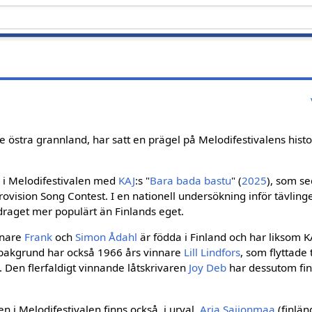
e östra grannland, har satt en prägel på Melodifestivalens hist
r i Melodifestivalen med
KAJ
:s "
Bara bada bastu
" (
2025
), som s
urovision Song Contest. I en nationell undersökning inför tävlinge
draget mer populärt än Finlands eget.
nnare
Frank
och
Simon Ådahl
är födda i Finland och har liksom K
k bakgrund har också 1966 års vinnare
Lill Lindfors
, som flyttade 
. Den flerfaldigt vinnande låtskrivaren
Joy Deb
har dessutom fi
n i Melodifestivalen finns också, i urval,
Arja Saijonmaa
(finlän