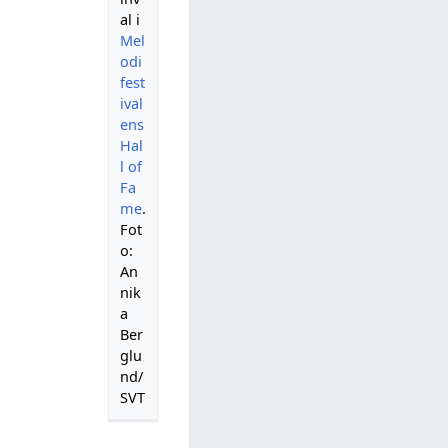
al i
Mel
odi
fest
ival
ens
Hal
l of
Fa
me
.
Fot
o:
An
nik
a
Ber
glu
nd/
SVT