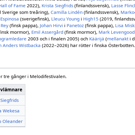
Hall of Fame
2022),
Krista Siegfrids
(finlandssvensk),
Lasse Flin
ll Sverige som treåring),
Camilla Lindén
(finlandssvensk),
Marko
 Espinosa
(sverigefinsk),
Lleucu Young
i
High15
(2019, finlandss
 Rey
(finsk pappa),
Johan Hirvi
i
Panetoz
(finsk pappa),
Lisa Mis
finsk mormor),
Emil Assergård
(finsk mormor),
Mark Levengood
ogramledare
2003 och i finalen 2005) och
Käärijä
(
mellanakt
i d
n
Anders Wistbacka
(2022–2026) har rötter i finska Österbotten
r tre gånger i Melodifestivalen.
avlämnare
 Siegfrids
a Wekesa
o Oleander