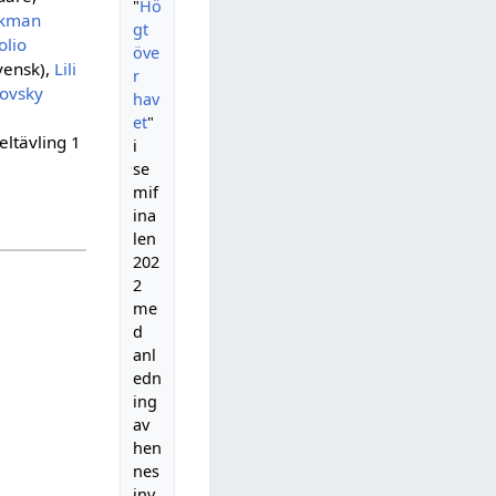
"
Hö
ckman
gt
olio
öve
vensk),
Lili
r
kovsky
hav
et
"
eltävling 1
i
.
se
mif
ina
len
202
2
me
d
anl
edn
ing
av
hen
nes
inv