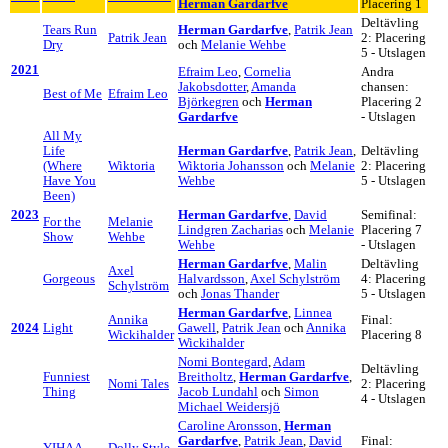
Herman Gardarfve
Placering 1
Deltävling
Tears Run
Herman Gardarfve
,
Patrik Jean
Patrik Jean
2: Placering
Dry
och
Melanie Wehbe
5 - Utslagen
2021
Efraim Leo
,
Cornelia
Andra
Jakobsdotter
,
Amanda
chansen:
Best of Me
Efraim Leo
Björkegren
och
Herman
Placering 2
Gardarfve
- Utslagen
All My
Life
Herman Gardarfve
,
Patrik Jean
,
Deltävling
(Where
Wiktoria
Wiktoria Johansson
och
Melanie
2: Placering
Have You
Wehbe
5 - Utslagen
Been)
2023
Herman Gardarfve
,
David
Semifinal:
For the
Melanie
Lindgren Zacharias
och
Melanie
Placering 7
Show
Wehbe
Wehbe
- Utslagen
Herman Gardarfve
,
Malin
Deltävling
Axel
Gorgeous
Halvardsson
,
Axel Schylström
4: Placering
Schylström
och
Jonas Thander
5 - Utslagen
Herman Gardarfve
,
Linnea
Annika
Final:
2024
Light
Gawell
,
Patrik Jean
och
Annika
Wickihalder
Placering 8
Wickihalder
Nomi Bontegard
,
Adam
Deltävling
Funniest
Breitholtz
,
Herman Gardarfve
,
Nomi Tales
2: Placering
Thing
Jacob Lundahl
och
Simon
4 - Utslagen
Michael Weidersjö
Caroline Aronsson
,
Herman
Gardarfve
,
Patrik Jean
,
David
Final: