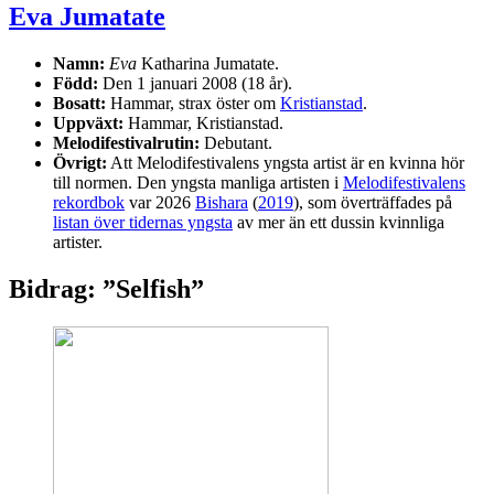
Eva Jumatate
Namn:
Eva
Katharina Jumatate.
Född:
Den 1 januari 2008 (18 år).
Bosatt:
Hammar, strax öster om
Kristianstad
.
Uppväxt:
Hammar, Kristianstad.
Melodifestivalrutin:
Debutant.
Övrigt:
Att Melodifestivalens yngsta artist är en kvinna hör
till normen. Den yngsta manliga artisten i
Melodifestivalens
rekordbok
var 2026
Bishara
(
2019
), som överträffades på
listan över tidernas yngsta
av mer än ett dussin kvinnliga
artister.
Bidrag: ”Selfish”