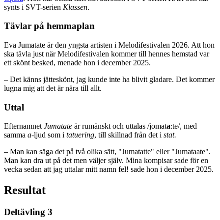
synts i SVT-serien
Klassen
.
Tävlar på hemmaplan
Eva Jumatate är den yngsta artisten i Melodifestivalen 2026. Att hon
ska tävla just när Melodifestivalen kommer till hennes hemstad var
ett skönt besked, menade hon i december 2025.
– Det känns jätteskönt, jag kunde inte ha blivit gladare. Det kommer
lugna mig att det är nära till allt.
Uttal
Efternamnet
Jumatate
är rumänskt och uttalas /jomat
a
:te/, med
samma
a
-ljud som i
tatuering
, till skillnad från det i
stat.
– Man kan säga det på två olika sätt, "Jumatatte" eller "Jumataate".
Man kan dra ut på det men väljer själv. Mina kompisar sade för en
vecka sedan att jag uttalar mitt namn fel! sade hon i december 2025.
Resultat
Deltävling 3