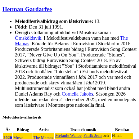
Herman Gardarfve
Melodifestivalbidrag som låtskrivare:
13.
Född:
Den 31 juli 1991.
Övrigt:
Gotlänning utbildad vid Musikmakarna i
Örnsköldsvik
. I Melodifestivaldebuten vann han med
The
Mamas
. Körade för Belarus i Eurovision i Stockholm 2016.
Producerade Storbritanniens bidrag i Eurovision Song Contest
2017, ”Never Give Up On You”. Producerade "Stones",
Schweiz bidrag Eurovision Song Contest 2018. En av
låtskrivarna till bidraget "You" i Storbritanniens melodifestival
2018 och finallåten "Interstellar" i Estlands melodifestival
2022. Producerade vinnarlåten i
Idol
2017 och var med och
producerade och skrev vinnarlåten i
Idol
2019.
Multiinstrumentalist som också har jobbat med bland andra
Daniel Adams Ray och
Cornelia Jakobs
. Säsongen 2026
inledde han redan den 21 december 2025, med en niondeplats
som låtskrivare i Montenegros nationella final.
Melodifestivalhistorik
År
Bidrag
Artist
Text och musik
Resultat
Melanie Wehbe
,
Patrik Jean
och
Final:
2020
Move
The Mamas