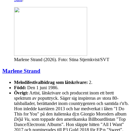
Marlene Strand (2026). Foto: Stina Stjernkvist/SVT
Marlene Strand
Melodifestivalbidrag som låtskrivare:
2.
Född:
Den 1 juni 1986.
Övrigt:
Artist, låtskrivare och producent inom ett brett
spektrum av poputtryck. Säger sig inspireras av stora 80-
talsballader, berättandet inom countrygenren och samtida r'n'b.
Hon inledde karriären 2013 och har medverkat i låten "I Do
This for You" på den italienska dj:n Giorgio Moroders album
Déjà Vu
, som toppade den amerikanska Billboardlistan "Top
Dance/Electronic Albums". Hon släppte hitten "All I Want"
2017 och nominerades till P3 Guld 2018 för EP:n "Sweet".