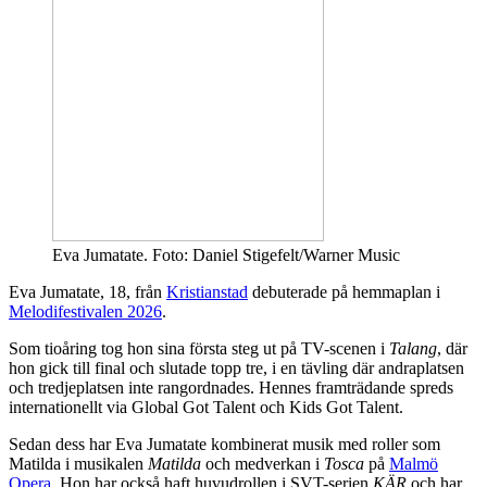
Eva Jumatate. Foto: Daniel Stigefelt/Warner Music
Eva Jumatate, 18, från
Kristianstad
debuterade på hemmaplan i
Melodifestivalen 2026
.
Som tioåring tog hon sina första steg ut på TV-scenen i
Talang
, där
hon gick till final och slutade topp tre, i en tävling där andraplatsen
och tredjeplatsen inte rangordnades. Hennes framträdande spreds
internationellt via Global Got Talent och Kids Got Talent.
Sedan dess har Eva Jumatate kombinerat musik med roller som
Matilda i musikalen
Matilda
och medverkan i
Tosca
på
Malmö
Opera
. Hon har också haft huvudrollen i SVT-serien
KÄR
och har