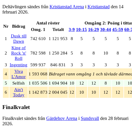
Deltävlingen sändes från
Kristianstad Arena
i
Kristianstad
den 14
februari 2026.
Antal röster
Omgång 2: Poäng i titt
Nr
Bidrag
Omg. 1
Totalt
3‑9
10‑15
16‑29
30‑44
45‑59
60‑
Dusk till
1
742 610
1 121 953
8
5
5
5
5
5
Dawn
King of
2
Rock 'n'
782 598
1 250 284
5
8
8
10
8
8
Roll
3
Ingenting
599 937
846 831
3
3
3
3
3
3
Viva
4
1 593 068
Bidraget vann omgång 1 och tävlade därmed
L'Amor
5
Selfish
1 035 506
1 694 904
10
12
12
8
10
1
Ain't
6
1 142 873
2 004 045
12
10
10
12
12
1
Today
Finalkvalet
Finalkvalet sändes från
Gärdehov Arena
i
Sundsvall
den 28 februari
2026.