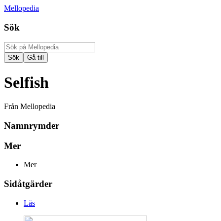
Mellopedia
Sök
Selfish
Från Mellopedia
Namnrymder
Mer
Mer
Sidåtgärder
Läs