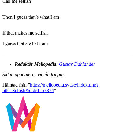
Call me selfish
Then I guess that’s what I am
If that makes me selfish
I guess that’s what I am
_____________________________________________________
Redaktör Mellopedia:
Gustav Dahlander
Sidan uppdateras vid ändringar.
Hämtad från ”
https://mellopedia.svt.se/index.php?
title=Selfish&oldid=57874
”