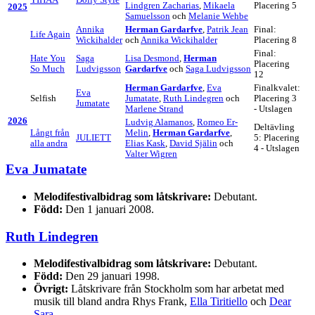
YIHAA
Dolly Style
Lindgren Zacharias
,
Mikaela
Placering 5
2025
Samuelsson
och
Melanie Wehbe
Annika
Herman Gardarfve
,
Patrik Jean
Final:
Life Again
Wickihalder
och
Annika Wickihalder
Placering 8
Final:
Hate You
Saga
Lisa Desmond
,
Herman
Placering
So Much
Ludvigsson
Gardarfve
och
Saga Ludvigsson
12
Herman Gardarfve
,
Eva
Finalkvalet:
Eva
Selfish
Jumatate
,
Ruth Lindegren
och
Placering 3
Jumatate
Marlene Strand
- Utslagen
2026
Ludvig Alamanos
,
Romeo Er-
Deltävling
Långt från
Melin
,
Herman Gardarfve
,
JULIETT
5: Placering
alla andra
Elias Kask
,
David Själin
och
4 - Utslagen
Valter Wigren
Eva Jumatate
Melodifestivalbidrag som låtskrivare:
Debutant.
Född:
Den 1 januari 2008.
Ruth Lindegren
Melodifestivalbidrag som låtskrivare:
Debutant.
Född:
Den 29 januari 1998.
Övrigt:
Låtskrivare från Stockholm som har arbetat med
musik till bland andra Rhys Frank,
Ella Tiritiello
och
Dear
Sara
.