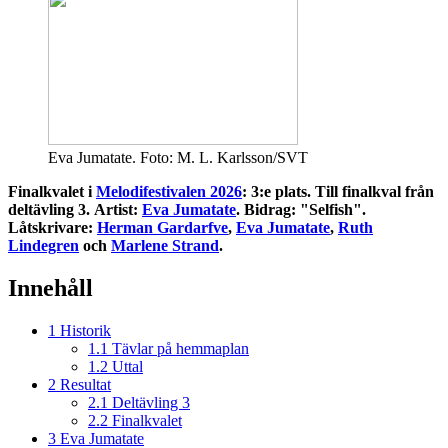
Eva Jumatate. Foto: M. L. Karlsson/SVT
Finalkvalet i
Melodifestivalen 2026
: 3:e plats. Till finalkval från
deltävling 3.
Artist:
Eva Jumatate
. Bidrag: "Selfish".
Låtskrivare:
Herman Gardarfve
,
Eva Jumatate
,
Ruth
Lindegren
och
Marlene Strand
.
Innehåll
1
Historik
1.1
Tävlar på hemmaplan
1.2
Uttal
2
Resultat
2.1
Deltävling 3
2.2
Finalkvalet
3
Eva Jumatate