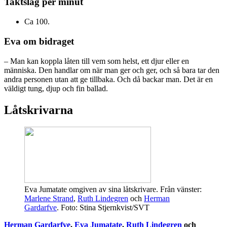
Taktslag per minut
Ca 100.
Eva om bidraget
– Man kan koppla låten till vem som helst, ett djur eller en
människa. Den handlar om när man ger och ger, och så bara tar den
andra personen utan att ge tillbaka. Och då backar man. Det är en
väldigt tung, djup och fin ballad.
Låtskrivarna
Eva Jumatate omgiven av sina låtskrivare. Från vänster:
Marlene Strand
,
Ruth Lindegren
och
Herman
Gardarfve
. Foto: Stina Stjernkvist/SVT
Herman Gardarfve
,
Eva Jumatate
,
Ruth Lindegren
och