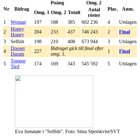
Poäng
Omg. 2
Nr
Bidrag
Plac.
Anm.
Antal
Omg. 1
Omg. 2
Totalt
röster
1
Woman
197
188
385
602 236
4
Utslagen
Honey
2
204
233
437
746 243
2
Final
Honey
3
Selfish
198
210
408
673 944
3
Utslagen
Dooset
Bidraget gick till final efter
4
227
1
Final
Daram
omg. 1.
Tongue
5
174
169
343
545 592
5
Utslagen
Tied
Eva Jumatate i "Selfish". Foto: Stina Stjernkvist/SVT