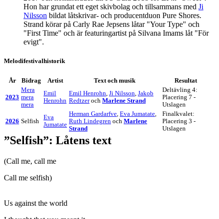
Hon har grundat ett eget skivbolag och tillsammans med
Ji
Nilsson
bildat låtskrivar- och producentduon Pure Shores.
Strand körar på Carly Rae Jepsens låtar "Your Type" och
"First Time" och är featuringartist på Silvana Imams låt "För
evigt".
Melodifestivalhistorik
År
Bidrag
Artist
Text och musik
Resultat
Mera
Deltävling 4:
Emil
Emil Henrohn
,
Ji Nilsson
,
Jakob
2023
mera
Placering 7 -
Henrohn
Redtzer
och
Marlene Strand
mera
Utslagen
Herman Gardarfve
,
Eva Jumatate
,
Finalkvalet:
Eva
2026
Selfish
Ruth Lindegren
och
Marlene
Placering 3 -
Jumatate
Strand
Utslagen
”Selfish”: Låtens text
(Call me, call me
Call me selfish)
Us against the world