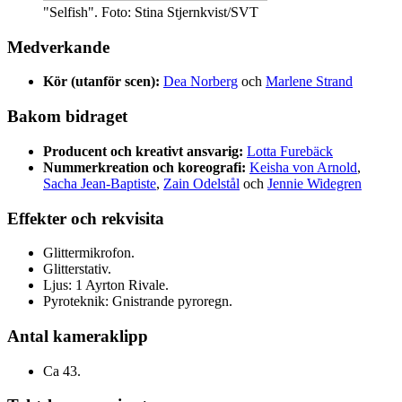
"Selfish". Foto: Stina Stjernkvist/SVT
Medverkande
Kör (utanför scen):
Dea Norberg
och
Marlene Strand
Bakom bidraget
Producent och kreativt ansvarig:
Lotta Furebäck
Nummerkreation och koreografi:
Keisha von Arnold
,
Sacha Jean-Baptiste
,
Zain Odelstål
och
Jennie Widegren
Effekter och rekvisita
Glittermikrofon.
Glitterstativ.
Ljus: 1 Ayrton Rivale.
Pyroteknik: Gnistrande pyroregn.
Antal kameraklipp
Ca 43.