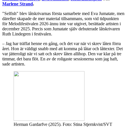
Marlene Strand
.
"Selfish" blev låtskrivarnas första samarbete med Eva Jumatate, men
därefter skapade de mer material tillsammans, som vid tidpunkten
för Melodifestivalen 2026 ännu inte var utgivet, berättade artisten i
december 2025. Precis som Jumatate själv debuterade låtskrivaren
Ruth Lindegren i festivalen.
– Jag har träffat henne en gång, och det var när vi skrev låten förra
året. Hon är väldigt snabb med att komma på låtar och låttexter. Det
var jätteroligt när vi satt och skrev låten allihop. Den var klar på tre
timmar, det bara flöt. En av de roligaste sessionerna som jag haft,
sade artisten.
Herman Gardarfve (2025). Foto: Stina Stjernkvist/SVT