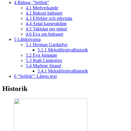
4
Bidrag: ”Selfish”
4.1
Medverkande
4.2
Bakom bidraget
4.3
Effekter och rekvisita
4.4
Antal kameraklipp
4.5
Taktslag per minut
4.6
Eva om bidraget
5
Låtskrivarna
5.1
Herman Gardarfve
5.1.1
Melodifestivalhistorik
5.2
Eva Jumatate
5.3
Ruth Lindegren
5.4
Marlene Strand
5.4.1
Melodifestivalhistorik
6
”Selfish”: Låtens text
Historik