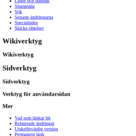
Listor och statistik
Slumpsida
Sök
Senaste ändringarna
Specialsidor
Skicka rättelser
Wikiverktyg
Wikiverktyg
Sidverktyg
Sidverktyg
Verktyg för användarsidan
Mer
Vad som länkar hit
Relaterade ändringar
Utskriftsvänlig version
Permanent länk