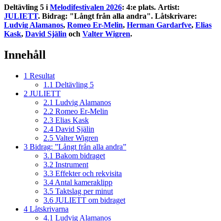
Deltävling 5 i
Melodifestivalen 2026
: 4:e plats.
Artist:
JULIETT
. Bidrag: "Långt från alla andra". Låtskrivare:
Ludvig Alamanos
,
Romeo Er-Melin
,
Herman Gardarfve
,
Elias
Kask
,
David Själin
och
Valter Wigren
.
Innehåll
1
Resultat
1.1
Deltävling 5
2
JULIETT
2.1
Ludvig Alamanos
2.2
Romeo Er-Melin
2.3
Elias Kask
2.4
David Själin
2.5
Valter Wigren
3
Bidrag: ”Långt från alla andra”
3.1
Bakom bidraget
3.2
Instrument
3.3
Effekter och rekvisita
3.4
Antal kameraklipp
3.5
Taktslag per minut
3.6
JULIETT om bidraget
4
Låtskrivarna
4.1
Ludvig Alamanos