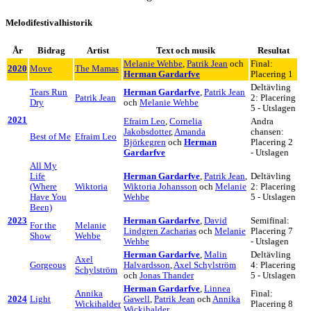
Melodifestivalhistorik
År
Bidrag
Artist
Text och musik
Resultat
Melanie Wehbe
,
Patrik Jean
och
Final:
2020
Move
The Mamas
Herman Gardarfve
Placering 1
Deltävling
Tears Run
Herman Gardarfve
,
Patrik Jean
Patrik Jean
2: Placering
Dry
och
Melanie Wehbe
5 - Utslagen
2021
Efraim Leo
,
Cornelia
Andra
Jakobsdotter
,
Amanda
chansen:
Best of Me
Efraim Leo
Björkegren
och
Herman
Placering 2
Gardarfve
- Utslagen
All My
Life
Herman Gardarfve
,
Patrik Jean
,
Deltävling
(Where
Wiktoria
Wiktoria Johansson
och
Melanie
2: Placering
Have You
Wehbe
5 - Utslagen
Been)
2023
Herman Gardarfve
,
David
Semifinal:
For the
Melanie
Lindgren Zacharias
och
Melanie
Placering 7
Show
Wehbe
Wehbe
- Utslagen
Herman Gardarfve
,
Malin
Deltävling
Axel
Gorgeous
Halvardsson
,
Axel Schylström
4: Placering
Schylström
och
Jonas Thander
5 - Utslagen
Herman Gardarfve
,
Linnea
Annika
Final:
2024
Light
Gawell
,
Patrik Jean
och
Annika
Wickihalder
Placering 8
Wickihalder