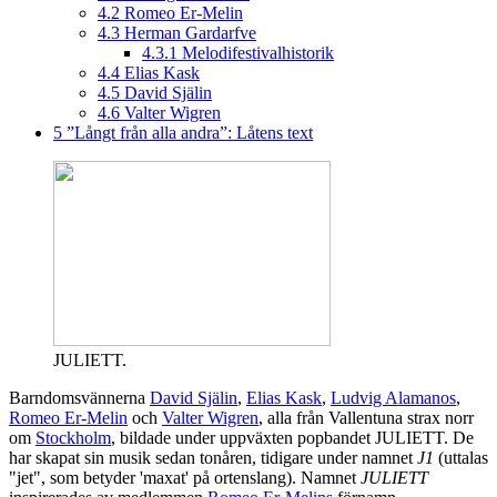
4.2
Romeo Er-Melin
4.3
Herman Gardarfve
4.3.1
Melodifestivalhistorik
4.4
Elias Kask
4.5
David Själin
4.6
Valter Wigren
5
”Långt från alla andra”: Låtens text
JULIETT.
Barndomsvännerna
David Själin
,
Elias Kask
,
Ludvig Alamanos
,
Romeo Er-Melin
och
Valter Wigren
, alla från Vallentuna strax norr
om
Stockholm
, bildade under uppväxten popbandet JULIETT. De
har skapat sin musik sedan tonåren, tidigare under namnet
J1
(uttalas
"jet", som betyder 'maxat' på ortenslang). Namnet
JULIETT