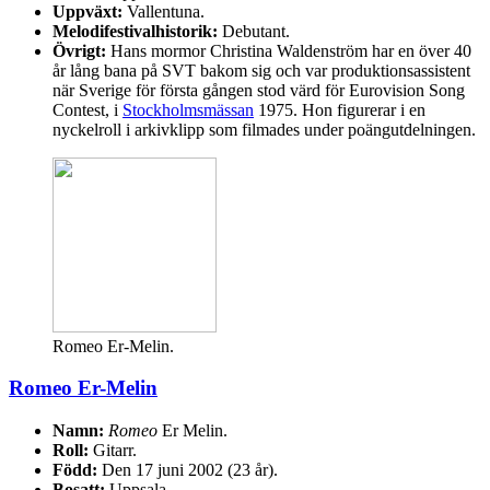
Uppväxt:
Vallentuna.
Melodifestivalhistorik:
Debutant.
Övrigt:
Hans mormor Christina Waldenström har en över 40
år lång bana på SVT bakom sig och var produktionsassistent
när Sverige för första gången stod värd för Eurovision Song
Contest, i
Stockholmsmässan
1975. Hon figurerar i en
nyckelroll i arkivklipp som filmades under poängutdelningen.
Romeo Er-Melin.
Romeo Er-Melin
Namn:
Romeo
Er Melin.
Roll:
Gitarr.
Född:
Den 17 juni 2002 (23 år).
Bosatt:
Uppsala.