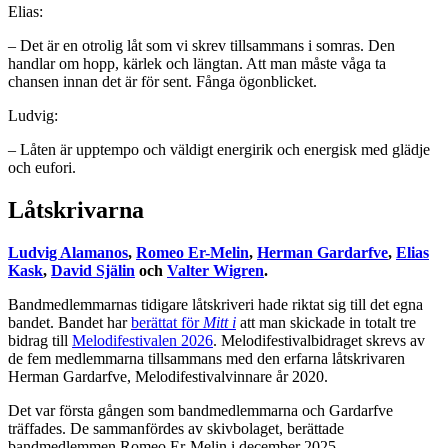
Elias:
– Det är en otrolig låt som vi skrev tillsammans i somras. Den
handlar om hopp, kärlek och längtan. Att man måste våga ta
chansen innan det är för sent. Fånga ögonblicket.
Ludvig:
– Låten är upptempo och väldigt energirik och energisk med glädje
och eufori.
Låtskrivarna
Ludvig Alamanos
,
Romeo Er-Melin
,
Herman Gardarfve
,
Elias
Kask
,
David Själin
och
Valter Wigren
.
Bandmedlemmarnas tidigare låtskriveri hade riktat sig till det egna
bandet. Bandet har
berättat för
Mitt i
att man skickade in totalt tre
bidrag till
Melodifestivalen 2026
. Melodifestivalbidraget skrevs av
de fem medlemmarna tillsammans med den erfarna låtskrivaren
Herman Gardarfve, Melodifestivalvinnare år 2020.
Det var första gången som bandmedlemmarna och Gardarfve
träffades. De sammanfördes av skivbolaget, berättade
bandmedlemmen Romeo Er-Melin i december 2025.