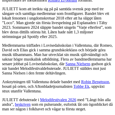
inspirerades av medlemmen
Romeo Er-Melins
förnamn.
JULIETT kom att inrikta sig på på samtida svensk pop med tre
sångare och samtliga medlemmar som frontfigurer. Bandet blev ett
lokalt fenomen i ungdomskretsar 2018 efter att ha släppt låten
”Loco”. Man gjorde sin första livespelning på Esplanaden i Täby
2023. Sommaren 2024 släppte bandet singeln ”Varje efterfest”, som
blev deras dittills största hit. Låten hade nått 1,3 miljoner
strömningar på Spotify efter 2025.
Medlemmarna träffades i Lovisedalsskolan i Vallentuna, där Romeo,
David och Elias gick i samma grundskoleklass och började göra
musik tillsammans. Man har utvecklat sin musik självständigt och
saknar högre musikalisk utbildning. Flera av bandmedlemmarna har
senare jobbat på Lovisedalsskolan, där
Sanna Nielsens
gudson gick
när bandet Melodifestivaldebuterade. JULIETT ställdes mot just
Sanna Nielsen i den femte deltävlingen.
Anknytningen till Vallentuna delade bandet med
Robin Bengtsson
,
bosatt på orten, och Aftonbladetjournalisten
Tobbe Ek
, uppväxt
strax utanför Vallentuna.
JULIETT debuterade i
Melodifestivalen 2026
med ”Långt från alla
andra”,
beskriven
som en pulserande, euforisk låt om ögonblicket då
man ser någon i folkhavet och vågar ta första steget.