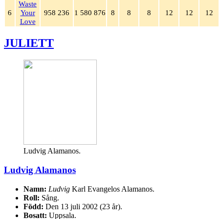
Waste
6
Your
958 236
1 580 876
8
8
8
12
12
12
Love
JULIETT
Ludvig Alamanos.
Ludvig Alamanos
Namn:
Ludvig
Karl Evangelos Alamanos.
Roll:
Sång.
Född:
Den 13 juli 2002 (23 år).
Bosatt:
Uppsala.