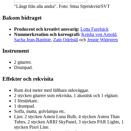
"Långt från alla andra". Foto: Stina Stjernkvist/SVT
Bakom bidraget
Producent och kreativt ansvarig:
Lotta Furebäck
Nummerkreation och koreografi:
Keisha von Arnold
,
Sacha Jean-Baptiste
,
Zain Odelstål
och
Jennie Widegren
Instrument
2 gitarrer.
Drumpad.
Effekter och rekvisita
Rum 4x4 meter med fällbara sidoväggar.
2 stycken gitarrer som rekvisita, 1 akustisk och 1 elgitarr.
1 förstärkare.
1 drumpad.
Soffa, matta, golvlampa etc.
Ljus: 2 stycken Astera Luna Bulb, 4 stycken Astera Titan
Tubes, 2 stycken ARRI SkyPanel, 3 stycken PAR Lights, 1
stycken Pixel Line.