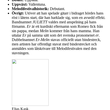
Uppväxt:
Vallentuna.
Melodifestivalhistorik:
Debutant.
Övrigt:
Utöver att han spelade gitarr i bidraget hördes hans
röst i låtens start, där han harklade sig, som en avsedd effekt.
Bandnamnet
JULIETT
valdes med anspelning på hans
förnamn.
Er
är ett kurdiskt efternamn som Romeo fick från
sin pappa, medan
Melin
kommer från hans mamma. Han
uttalar
Er
på samma sätt som det svenska pronomenet
er
.
Dubbelnamnet
Er-Melin
stavas officiellt utan bindestreck,
men artisten har offentligt stavat med bindestrecket och
anmäldes som låtskrivare till Melodifestivalen med den
stavningen.
Elias Kask.