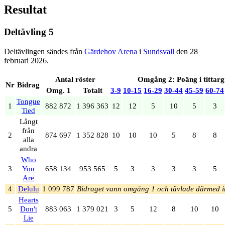
Resultat
Deltävling 5
Deltävlingen sändes från
Gärdehov Arena
i
Sundsvall
den 28
februari 2026.
Antal röster
Omgång 2: Poäng i tittar
Nr
Bidrag
Omg. 1
Totalt
3‑9
10‑15
16‑29
30‑44
45‑59
60‑74
Tongue
1
882 872
1 396 363
12
12
5
10
5
3
Tied
Långt
från
2
874 697
1 352 828
10
10
10
5
8
8
alla
andra
Who
3
You
658 134
953 565
5
3
3
3
3
5
Are
4
Delulu
1 099 787
Bidraget vann omgång 1 och tävlade därmed i
Hearts
5
Don't
883 063
1 379 021
3
5
12
8
10
10
Lie