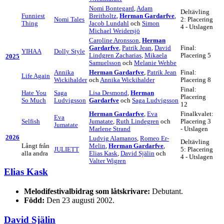
Nomi Bontegard
,
Adam
Deltävling
Funniest
Breitholtz
,
Herman Gardarfve
,
Nomi Tales
2: Placering
Thing
Jacob Lundahl
och
Simon
4 - Utslagen
Michael Weidersjö
Caroline Aronsson
,
Herman
Gardarfve
,
Patrik Jean
,
David
Final:
YIHAA
Dolly Style
Lindgren Zacharias
,
Mikaela
Placering 5
2025
Samuelsson
och
Melanie Wehbe
Annika
Herman Gardarfve
,
Patrik Jean
Final:
Life Again
Wickihalder
och
Annika Wickihalder
Placering 8
Final:
Hate You
Saga
Lisa Desmond
,
Herman
Placering
So Much
Ludvigsson
Gardarfve
och
Saga Ludvigsson
12
Herman Gardarfve
,
Eva
Finalkvalet:
Eva
Selfish
Jumatate
,
Ruth Lindegren
och
Placering 3
Jumatate
Marlene Strand
- Utslagen
2026
Ludvig Alamanos
,
Romeo Er-
Deltävling
Långt från
Melin
,
Herman Gardarfve
,
JULIETT
5: Placering
alla andra
Elias Kask
,
David Själin
och
4 - Utslagen
Valter Wigren
Elias Kask
Melodifestivalbidrag som låtskrivare:
Debutant.
Född:
Den 23 augusti 2002.
David Själin