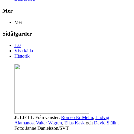
Mer
Mer
Sidåtgärder
Läs
Visa källa
Historik
JULIETT. Från vänster:
Romeo Er-Melin
,
Ludvig
Alamanos
,
Valter Wigren
,
Elias Kask
och
David Själin
.
Foto: Janne Danielsson/SVT