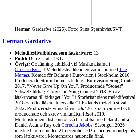
Herman Gardarfve (2025). Foto: Stina Stjernkvist/SVT
Herman Gardarfve
Melodifestivalbidrag som låtskrivare:
13.
Född:
Den 31 juli 1991.
Övrigt:
Gotlänning utbildad vid Musikmakarna i
Örnsköldsvik
. I Melodifestivaldebuten vann han med
The
Mamas
. Körade för Belarus i Eurovision i Stockholm 2016.
Producerade Storbritanniens bidrag i Eurovision Song Contest
2017, ”Never Give Up On You”. Producerade "Stones",
Schweiz bidrag Eurovision Song Contest 2018. En av
låtskrivarna till bidraget "You" i Storbritanniens melodifestival
2018 och finallåten "Interstellar" i Estlands melodifestival
2022. Producerade vinnarlåten i
Idol
2017 och var med och
producerade och skrev vinnarlåten i
Idol
2019.
Multiinstrumentalist som också har jobbat med bland andra
Daniel Adams Ray och
Cornelia Jakobs
. Säsongen 2026
inledde han redan den 21 december 2025, med en niondeplats
som låtskrivare i Montenegros nationella final.