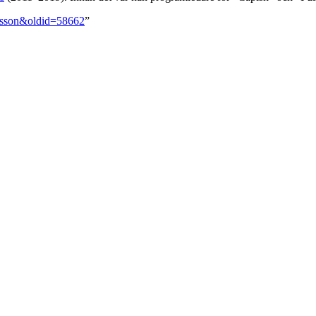
ensson&oldid=58662
”