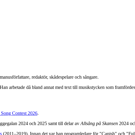
manusförfattare, redaktör, skådespelare och sångare.
 Han arbetade då bland annat med text till musikstycken som framförd
 Song Contest 2026
.
baggegalan 2024 och 2025 samt till delar av
Allsång på Skansen
2024 och
s
(2011–2019). Innan det var han programledare för "Capish" och "Full 