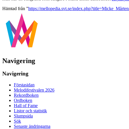
Hämtad från ”
https://mellopedia.svt.se/index.php?title=Micke_Mårt
Navigering
Navigering
Förstasidan
Melodifestivalen 2026
Rekordboken
Ordboken
Hall of Fame
Listor och statistik
Slumpsida
Sök
Senaste ändringarna