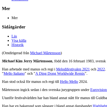
Mer
Mer
Sidåtgärder
Läs
Visa källa
Historik
(Omdirigerad från
Michael Mårtensson
)
Michael
Kim Jerry Mårtensson
, född den 16 februari 1983, svensk 
Han arbetade med manus och regi i
Melodifestivalen 2021
och
2022
.
"
Mello Italiano
" och "
A Ding Dong Worldwide Remix
".
Han stod också för manus och regi till
Hello Mello
2024.
Mårtensson ingick sedan i den svenska jurygruppen under
Eurovision
Utanför festivalvärlden har han bland annat stått för manus till Guld
Han har en bakgrund som sångare i bland annat dansbandet
Highlight