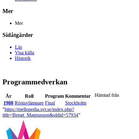
Mer
Mer
Sidåtgärder
Läs
Visa källa
Historik
Programmedverkan
Hämtad från
År
Roll
Program
Kommentar
1988
Röstavlämnare
Final
Stockholm
”
https://mellopedia.svt.se/index.php?
title=Bengt_Magnusson&oldid=57934
”