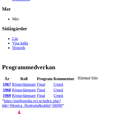
Mer
Mer
Sidåtgärder
Läs
Visa källa
Historik
Programmedverkan
Hämtad från
År
Roll
Program
Kommentar
1967
Röstavlämnare
Final
Umeå
1968
Röstavlämnare
Final
Umeå
1969
Röstavlämnare
Final
Umeå
”
https://mellopedia.svt.se/index.php?
title=Monica_Hedestig&oldid=58099
”