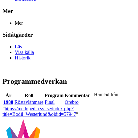
Mer
Mer
Sidåtgärder
Läs
Visa källa
Historik
Programmedverkan
Hämtad från
År
Roll
Program
Kommentar
1988
Röstavlämnare
Final
Örebro
”
https://mellopedia.svt.se/index.php?
title=Bodil_Westerlund&oldid=57947
”