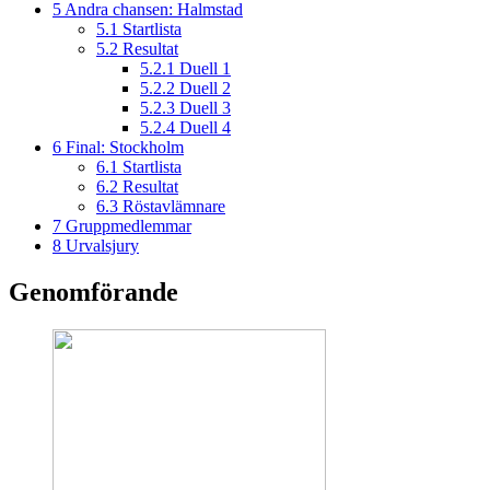
5
Andra chansen: Halmstad
5.1
Startlista
5.2
Resultat
5.2.1
Duell 1
5.2.2
Duell 2
5.2.3
Duell 3
5.2.4
Duell 4
6
Final: Stockholm
6.1
Startlista
6.2
Resultat
6.3
Röstavlämnare
7
Gruppmedlemmar
8
Urvalsjury
Genomförande