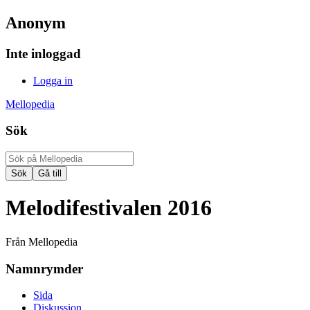
Anonym
Inte inloggad
Logga in
Mellopedia
Sök
Melodifestivalen 2016
Från Mellopedia
Namnrymder
Sida
Diskussion