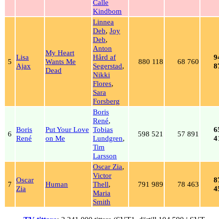
Calle
Kindbom
Linnea
Deb
,
Joy
Deb
,
Anton
My Heart
Lisa
Hård af
9
5
Wants Me
880 118
68 760
Ajax
Segerstad
,
8
Dead
Nikki
Flores
,
Sara
Forsberg
Boris
René
,
Boris
Put Your Love
Tobias
6
6
598 521
57 891
René
on Me
Lundgren
,
4
Tim
Larsson
Oscar Zia
,
Victor
Oscar
8
7
Human
Thell
,
791 989
78 463
Zia
4
Maria
Smith