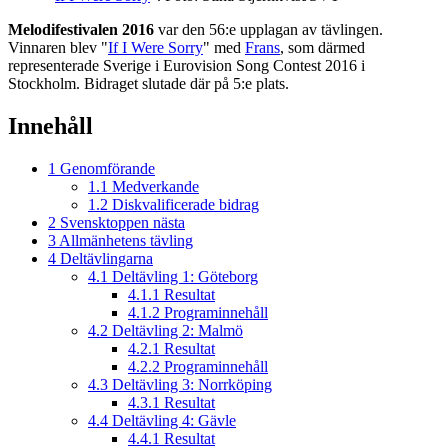
Melodifestivalen 2016
var den 56:e upplagan av tävlingen.
Vinnaren blev "
If I Were Sorry
" med
Frans
, som därmed
representerade Sverige i Eurovision Song Contest 2016 i
Stockholm. Bidraget slutade där på 5:e plats.
Innehåll
1
Genomförande
1.1
Medverkande
1.2
Diskvalificerade bidrag
2
Svensktoppen nästa
3
Allmänhetens tävling
4
Deltävlingarna
4.1
Deltävling 1: Göteborg
4.1.1
Resultat
4.1.2
Programinnehåll
4.2
Deltävling 2: Malmö
4.2.1
Resultat
4.2.2
Programinnehåll
4.3
Deltävling 3: Norrköping
4.3.1
Resultat
4.4
Deltävling 4: Gävle
4.4.1
Resultat