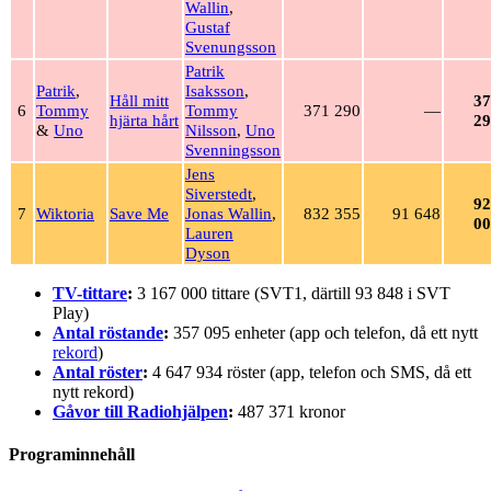
Wallin
,
Gustaf
Svenungsson
Patrik
Patrik
,
Isaksson
,
Håll mitt
37
6
Tommy
Tommy
371 290
—
hjärta hårt
29
&
Uno
Nilsson
,
Uno
Svenningsson
Jens
Siverstedt
,
92
7
Wiktoria
Save Me
Jonas Wallin
,
832 355
91 648
00
Lauren
Dyson
TV-tittare
:
3 167 000 tittare (SVT1, därtill 93 848 i SVT
Play)
Antal röstande
:
357 095 enheter (app och telefon, då ett nytt
rekord
)
Antal röster
:
4 647 934 röster (app, telefon och SMS, då ett
nytt rekord)
Gåvor till Radiohjälpen
:
487 371 kronor
Programinnehåll