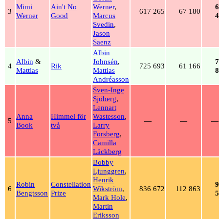
Mimi
Ain't No
Werner
,
6
3
617 265
67 180
Werner
Good
Marcus
4
Svedin
,
Jason
Saenz
Albin
Albin
&
Johnsén
,
7
4
Rik
725 693
61 166
Mattias
Mattias
8
Andréasson
Sven-Inge
Sjöberg
,
Lennart
Anna
Himmel för
Wastesson
,
5
—
—
—
Book
två
Larry
Forsberg
,
Camilla
Läckberg
Bobby
Ljunggren
,
Henrik
Robin
Constellation
9
6
Wikström
,
836 672
112 863
Bengtsson
Prize
5
Mark Hole
,
Martin
Eriksson