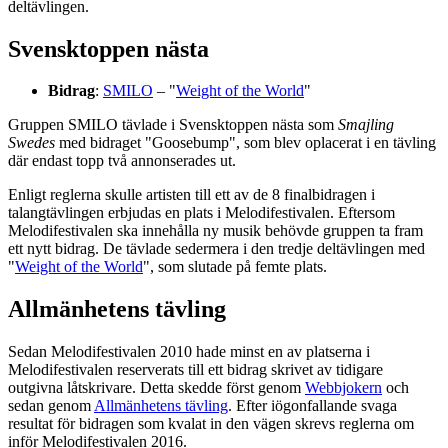
deltävlingen.
Svensktoppen nästa
Bidrag
:
SMILO
– "
Weight of the World
"
Gruppen SMILO tävlade i Svensktoppen nästa som
Smajling
Swedes
med bidraget "Goosebump", som blev oplacerat i en tävling
där endast topp två annonserades ut.
Enligt reglerna skulle artisten till ett av de 8 finalbidragen i
talangtävlingen erbjudas en plats i Melodifestivalen. Eftersom
Melodifestivalen ska innehålla ny musik behövde gruppen ta fram
ett nytt bidrag. De tävlade sedermera i den tredje deltävlingen med
"
Weight of the World
", som slutade på femte plats.
Allmänhetens tävling
Sedan Melodifestivalen 2010 hade minst en av platserna i
Melodifestivalen reserverats till ett bidrag skrivet av tidigare
outgivna låtskrivare. Detta skedde först genom
Webbjokern
och
sedan genom
Allmänhetens tävling
. Efter iögonfallande svaga
resultat för bidragen som kvalat in den vägen skrevs reglerna om
inför Melodifestivalen 2016.