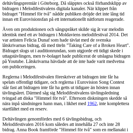
deltävlingspremiär i Göteborg. Då släpptes också förhandsklipp av
bidragen i Melodifestivalens digitala kanaler. När klippet från
bidraget "Himmel för två" nådde publiken dröjde det inte lång tid
innan ett Eurovisionsfan på ett internationellt nätforum reagerade.
Även om produktionen och sångspråket skilde sig åt var melodin
identisk med ett av bidragen i Moldaviens melodifestival 2014. Det
var artisten Felicia Dunaf som hade tävlat med de svenska
låtskrivarnas bidrag, då med titeln ”Taking Care of a Broken Heart".
Bidraget slogs ut i auditionrundan, som utgjorde ett tidigt skede i
uttagstävlingen, men tv-bolaget hade publicerat de utslagna bidragen
på Youtube. Låtskrivarna hävdade att de inte hade varit medvetna
om publiceringen.
Reglerna i Melodifestivalen föreskriver att bidragen inte får ha
spelats offentligt tidigare, och reglerna i Eurovision Song Contest
slår fast att bidragen inte får ha getts ut tidigare än hösten innan
tävlingsåret. Därmed såg sig Melodifestivalens tävlingsledning
tvingad att diska "Himmel för två". Eftersom diskningen skedde så
nära inpå sändningen hann man, i likhet med
1962
, inte komplettera
startfältet med en reserv.
Deltävlingen genomfördes med 6 tävlingsbidrag, och
Melodifestivalen 2016 kom således att innehålla 27 och inte 28
bidrag. Anna Book framförde "Himmel för två" som en mellanakt i