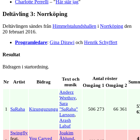
Charlotte Perrelli
– "
Här står jag
"
Deltävling 3: Norrköping
Deltävlingen sändes från
Himmelstalundshallen
i
Norrköping
den
20 februari 2016.
Programledare
:
Gina Dirawi
och
Henrik Schyffert
Resultat
Bidragen i startordning.
Antal röster
Text och
Nr
Artist
Bidrag
Sum
musik
Omgång 1
Omgång 2
Anderz
Wrethov
,
Sara
5
1
SaRaha
Kizunguzungu
"SaRaha"
506 273
66 361
6
Larsson
,
Arash
Labaf
Swingfly
Joakim
feat.
You Carved
Åhlund
,
4