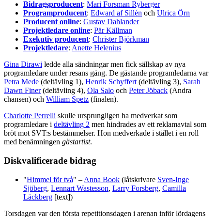
Bidragsproducent
:
Mari Forsman Ryberger
Programproducent
:
Edward af Sillén
och
Ulrica Örn
Producent online
:
Gustav Dahlander
Projektledare online
:
Pär Källman
Exekutiv producent
:
Christer Björkman
Projektledare
:
Anette Helenius
Gina Dirawi
ledde alla sändningar men fick sällskap av nya
programledare under resans gång. De gästande programledarna var
Petra Mede
(deltävling 1),
Henrik Schyffert
(deltävling 3),
Sarah
Dawn Finer
(deltävling 4),
Ola Salo
och
Peter Jöback
(Andra
chansen) och
William Spetz
(finalen).
Charlotte Perrelli
skulle ursprungligen ha medverkat som
programledare i
deltävling 2
men hindrades av ett reklamavtal som
bröt mot SVT:s bestämmelser. Hon medverkade i stället i en roll
med benämningen
gästartist
.
Diskvalificerade bidrag
"
Himmel för två
" –
Anna Book
(låtskrivare
Sven-Inge
Sjöberg
,
Lennart Wastesson
,
Larry Forsberg
,
Camilla
Läckberg
[text])
Torsdagen var den första repetitionsdagen i arenan inför lördagens