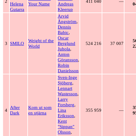
2
411 040
—
Helena
Your Name
Andreas
0
Gutarra
Kleerup
Arvid
Ångström
,
Dennis
Babic
,
Oscar
Weight of the
5
3
SMILO
Berglund
524 216
37 007
World
2
Juhola
,
Anton
Göransson
,
Robin
Danielsson
Sven-Inge
Sjöberg
,
Lennart
Wastesson
,
Larry
Forsberg
,
After
Kom ut som
3
4
Lina
355 959
—
Dark
en stjärna
9
Eriksson
,
Kent
"Sippan"
Olsson
,