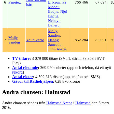
6
Panetoz
Erixson
,
Pa
766 466
67 694
8
hårt
Modou
Badjie
,
Njol
Badjie
,
Nebeyu
Baheru
Molly
Sandén
,
Molly
7
Youniverse
Danny
852 284
85 091
9
Sandén
Saucedo
,
John Alexis
TV-tittare
:
3 079 000 tittare (SVT1, därtill 78 358 i SVT
Play)
Antal röstande
:
369 950 enheter (app och telefon, då ett nytt
rekord
)
Antal röster
:
4 592 313 röster (app, telefon och SMS)
Gåvor till Radiohjälpen
:
628 870 kronor
Andra chansen: Halmstad
Andra chansen sändes från
Halmstad Arena
i
Halmstad
den 5 mars
2016.