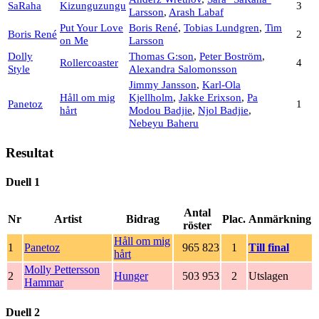
SaRaha
Kizunguzungu
3
Larsson
,
Arash Labaf
Put Your Love
Boris René
,
Tobias Lundgren
,
Tim
Boris René
2
on Me
Larsson
Dolly
Thomas G:son
,
Peter Boström
,
Rollercoaster
4
Style
Alexandra Salomonsson
Jimmy Jansson
,
Karl-Ola
Håll om mig
Kjellholm
,
Jakke Erixson
,
Pa
Panetoz
1
hårt
Modou Badjie
,
Njol Badjie
,
Nebeyu Baheru
Resultat
Duell 1
Antal
Nr
Artist
Bidrag
Plac.
Anmärkning
röster
Håll om mig
1
Panetoz
965 823
1
Till final
hårt
Molly Pettersson
2
Hunger
503 953
2
Utslagen
Hammar
Duell 2