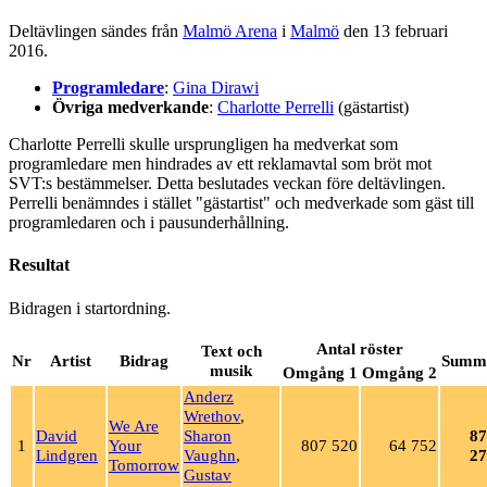
Deltävlingen sändes från
Malmö Arena
i
Malmö
den 13 februari
2016.
Programledare
:
Gina Dirawi
Övriga medverkande
:
Charlotte Perrelli
(gästartist)
Charlotte Perrelli skulle ursprungligen ha medverkat som
programledare men hindrades av ett reklamavtal som bröt mot
SVT:s bestämmelser. Detta beslutades veckan före deltävlingen.
Perrelli benämndes i stället "gästartist" och medverkade som gäst till
programledaren och i pausunderhållning.
Resultat
Bidragen i startordning.
Antal röster
Text och
Nr
Artist
Bidrag
Summ
musik
Omgång 1
Omgång 2
Anderz
Wrethov
,
We Are
David
Sharon
87
1
Your
807 520
64 752
Lindgren
Vaughn
,
27
Tomorrow
Gustav