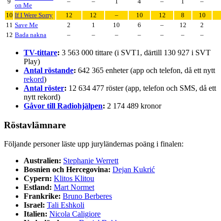
9
–
–
1
4
–
1
–
on Me
10
If I Were Sorry
12
12
–
10
12
8
10
11
Save Me
2
1
10
6
–
12
2
12
Bada nakna
–
–
–
–
–
–
–
TV-tittare
:
3 563 000 tittare (i SVT1, därtill 130 927 i SVT
Play)
Antal röstande
:
642 365 enheter (app och telefon, då ett nytt
rekord
)
Antal röster
:
12 634 477 röster (app, telefon och SMS, då ett
nytt rekord)
Gåvor till Radiohjälpen
:
2 174 489 kronor
Röstavlämnare
Följande personer läste upp juryländernas poäng i finalen:
Australien:
Stephanie Werrett
Bosnien och Hercegovina:
Dejan Kukrić
Cypern:
Klitos Klitou
Estland:
Mart Normet
Frankrike:
Bruno Berberes
Israel:
Tali Eshkoli
Italien:
Nicola Caligiore