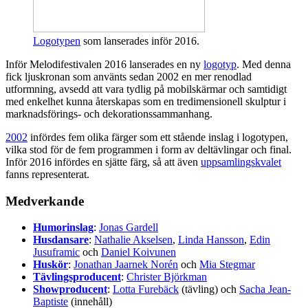
Logotypen
som lanserades inför 2016.
Inför Melodifestivalen 2016 lanserades en ny
logotyp
. Med denna
fick ljuskronan som använts sedan 2002 en mer renodlad
utformning, avsedd att vara tydlig på mobilskärmar och samtidigt
med enkelhet kunna återskapas som en tredimensionell skulptur i
marknadsförings- och dekorationssammanhang.
2002
infördes fem olika färger som ett stående inslag i logotypen,
vilka stod för de fem programmen i form av deltävlingar och final.
Inför 2016 infördes en sjätte färg, så att även
uppsamlingskvalet
fanns representerat.
Medverkande
Humorinslag
:
Jonas Gardell
Husdansare
:
Nathalie Akselsen
,
Linda Hansson
,
Edin
Jusuframic
och
Daniel Koivunen
Huskör
:
Jonathan Jaarnek Norén
och
Mia Stegmar
Tävlingsproducent
:
Christer Björkman
Showproducent
:
Lotta Furebäck
(tävling) och
Sacha Jean-
Baptiste
(innehåll)