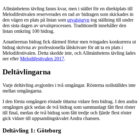
Allmänhetens tävling fanns kvar, men i stället för en direktplats till
Melodifestivalen reserverades en rad av bidragen som skickades in
den vägen en plats på listan som
urvalsjuryn
tog ställning till under
den sista dagen av urvalsprocessen. Traditionellt innehåller den
listan omkring 100 bidrag.
Amatörernas bidrag fick därmed förtur men tvingades konkurrera ut
bidrag skrivna av professionella låtskrivare för att ta en plats i
Melodifestivalen. Detta skedde inte, och Allmänhetens tävling lades
ner efter
Melodifestivalen 2017
.
Deltävlingarna
Varje deltävling avgjordes i två omgångar. Rösterna nollställdes inte
mellan omgångarna.
I den första omgången röstade tittarna vidare fem bidrag. I den andra
omgången gick sedan de två bidrag som sammanlagt fått flest röster
till final, medan de två bidrag som fått tredje och fjärde flest röster
gick vidare till uppsamlingskvalet Andra chansen.
Deltävling 1: Göteborg