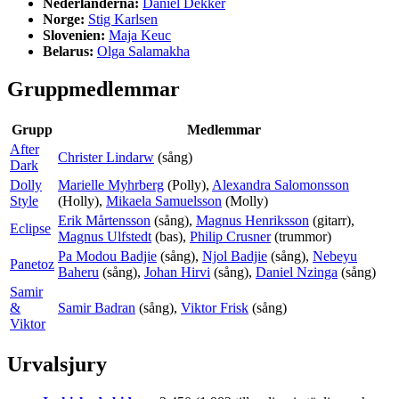
Nederländerna:
Daniel Dekker
Norge:
Stig Karlsen
Slovenien:
Maja Keuc
Belarus:
Olga Salamakha
Gruppmedlemmar
Grupp
Medlemmar
After
Christer Lindarw
(sång)
Dark
Dolly
Marielle Myhrberg
(Polly),
Alexandra Salomonsson
Style
(Holly),
Mikaela Samuelsson
(Molly)
Erik Mårtensson
(sång),
Magnus Henriksson
(gitarr),
Eclipse
Magnus Ulfstedt
(bas),
Philip Crusner
(trummor)
Pa Modou Badjie
(sång),
Njol Badjie
(sång),
Nebeyu
Panetoz
Baheru
(sång),
Johan Hirvi
(sång),
Daniel Nzinga
(sång)
Samir
&
Samir Badran
(sång),
Viktor Frisk
(sång)
Viktor
Urvalsjury