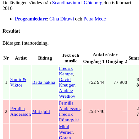
Deltävlingen sändes från
Scandinavium
i
Göteborg
den 6 februari
2016.
Programledare
:
Gina Dirawi
och
Petra Mede
Resultat
Bidragen i startordning.
Antal röster
Text och
Nr
Artist
Bidrag
Sum
musik
Omgång 1
Omgång 2
Fredrik
Kempe
,
Samir &
David
8
1
Bada nakna
752 944
77 908
Viktor
Kreuger
,
8
Anderz
Wrethov
Pernilla
Pernilla
Andersson
,
2
2
Mitt guld
258 740
—
Andersson
Fredrik
7
Rönnqvist
Mimi
Werner
,
Göran