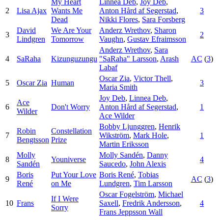
My Heart
Linnea Deb
,
Joy Deb
,
2
Lisa Ajax
Wants Me
Anton Hård af Segerstad
,
3
Dead
Nikki Flores
,
Sara Forsberg
David
We Are Your
Anderz Wrethov
,
Sharon
3
2
Lindgren
Tomorrow
Vaughn
,
Gustav Efraimsson
Anderz Wrethov
,
Sara
4
SaRaha
Kizunguzungu
"SaRaha" Larsson
,
Arash
AC
(
3
)
Labaf
Oscar Zia
,
Victor Thell
,
5
Oscar Zia
Human
3
Maria Smith
Joy Deb
,
Linnea Deb
,
Ace
6
Don't Worry
Anton Hård af Segerstad
,
1
Wilder
Ace Wilder
Bobby Ljunggren
,
Henrik
Robin
Constellation
7
Wikström
,
Mark Hole
,
1
Bengtsson
Prize
Martin Eriksson
Molly
Molly Sandén
,
Danny
8
Youniverse
4
Sandén
Saucedo
,
John Alexis
Boris
Put Your Love
Boris René
,
Tobias
9
AC
(
3
)
René
on Me
Lundgren
,
Tim Larsson
Oscar Fogelström
,
Michael
If I Were
10
Frans
Saxell
,
Fredrik Andersson
,
4
Sorry
Frans Jeppsson Wall