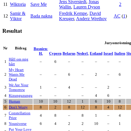
Jens Siverstedt
,
Jonas
11
Wiktoria
Save Me
2
Wallin
,
Lauren Dyson
Samir &
Fredrik Kempe
,
David
12
Bada nakna
AC
(
1
)
Viktor
Kreuger
,
Anderz Wrethov
Resultat
Juryomröstnin
Nr
Bidrag
Bosnien-
H.
Cypern
Belarus
Nederl.
Estland
Israel
Italien
Sl
Håll om mig
1
–
6
–
–
–
–
–
hårt
My Heart
2
Wants Me
–
–
6
–
2
–
6
Dead
We Are Your
3
1
–
4
–
–
2
–
Tomorrow
4
Kizunguzungu
–
–
–
–
4
6
–
5
Human
10
10
12
1
6
10
8
6
Don't Worry
8
2
8
12
8
4
12
Constellation
7
4
8
–
8
1
–
4
Prize
8
Youniverse
6
4
2
2
10
–
1
Put Your Love