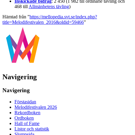
Inskickade bidrag
: 2 450 (1 982 till ordinarie tävling och
468 till
Allmänhetens tävling
)
Hämtad från ”
https://mellopedia.svt.se/index.php?
title=Melodifestivalen_2016&oldid=59466
”
Navigering
Navigering
Förstasidan
Melodifestivalen 2026
Rekordboken
Ordboken
Hall of Fame
Listor och statistik
Slumpsida