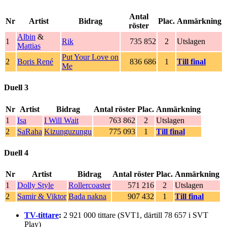
Antal
Nr
Artist
Bidrag
Plac.
Anmärkning
röster
Albin
&
1
Rik
735 852
2
Utslagen
Mattias
Put Your Love on
2
Boris René
836 686
1
Till final
Me
Duell 3
Nr
Artist
Bidrag
Antal röster
Plac.
Anmärkning
1
Isa
I Will Wait
763 862
2
Utslagen
2
SaRaha
Kizunguzungu
775 093
1
Till final
Duell 4
Nr
Artist
Bidrag
Antal röster
Plac.
Anmärkning
1
Dolly Style
Rollercoaster
571 216
2
Utslagen
2
Samir & Viktor
Bada nakna
907 432
1
Till final
TV-tittare
:
2 921 000 tittare (SVT1, därtill 78 657 i SVT
Play)