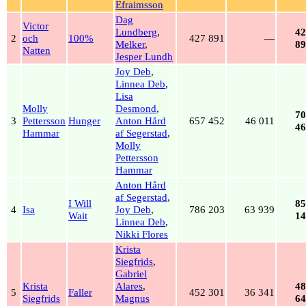
Efraimsson
Dag
Victor
Lundberg
,
42
2
och
100%
427 891
—
Melker
,
89
Natten
Jesper Lundh
Joy Deb
,
Linnea Deb
,
Lisa
Molly
Desmond
,
70
3
Pettersson
Hunger
Anton Hård
657 452
46 011
46
Hammar
af Segerstad
,
Molly
Pettersson
Hammar
Anton Hård
af Segerstad
,
I Will
85
4
Isa
Joy Deb
,
786 203
63 939
Wait
14
Linnea Deb
,
Nikki Flores
Krista
Siegfrids
,
Gabriel
Krista
Alares
,
48
5
Faller
452 301
36 341
Siegfrids
Magnus
64