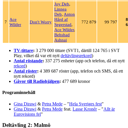
Joy Deb
,
Linnea
Deb
,
Anton
Ace
Hård af
8
7
Don't Worry
772 879
99 797
Wilder
Segerstad
,
6
Ace Wilder
,
Behshad
Ashnai
TV-tittare
:
3 279 000 tittare (SVT1, därtill 124 765 i SVT
Play, vilket då var ett nytt
deltävlingsrekord
)
Antal röstande
:
337 275 enheter (app och telefon, då ett nytt
rekord
)
Antal röster
:
4 389 687 röster (app, telefon och SMS, då ett
nytt rekord)
Gåvor till Radiohjälpen
:
477 689 kronor
Programinnehåll
Gina Dirawi
&
Petra Mede
– "
Hela Sveriges fest
"
Gina Dirawi
&
Petra Mede
feat.
Lasse Kronér
– "
Allt är
Eurovisions fel
"
Deltävling 2: Malmö