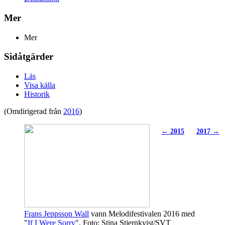
Mer
Mer
Sidåtgärder
Läs
Visa källa
Historik
(Omdirigerad från
2016
)
← 2015
2017 →
Frans Jeppsson Wall
vann Melodifestivalen 2016 med
"
If I Were Sorry
". Foto: Stina Stjernkvist/SVT