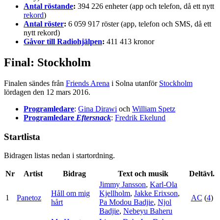
Antal röstande
:
394 226 enheter (app och telefon, då ett nytt
rekord
)
Antal röster
:
6 059 917 röster (app, telefon och SMS, då ett
nytt rekord)
Gåvor till Radiohjälpen
:
411 413 kronor
Final: Stockholm
Finalen sändes från
Friends Arena
i Solna utanför
Stockholm
lördagen den 12 mars 2016.
Programledare
:
Gina Dirawi
och
William Spetz
Programledare
Eftersnack
:
Fredrik Ekelund
Startlista
Bidragen listas nedan i startordning.
Nr
Artist
Bidrag
Text och musik
Deltävl.
Jimmy Jansson
,
Karl-Ola
Håll om mig
Kjellholm
,
Jakke Erixson
,
1
Panetoz
AC
(
4
)
hårt
Pa Modou Badjie
,
Njol
Badjie
,
Nebeyu Baheru