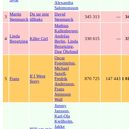
Alexandra
Salomonsson
Martin
Du tar mig
David
3
345 313
—
3
Stenmarck
tillbaks
Stenmarck
Mathias
Kallenberger
,
Linda
Andréas
4
Killer Girl
330 615
—
3
Bengtzing
Berlin
,
Linda
Bengtzing
,
Dag Öhrlund
Oscar
Fogelström
,
Michael
Saxell
,
If I Were
5
Frans
Fredrik
870 725
147 443
1
0
Sorry
Andersson
,
Frans
Jeppsson
Wall
Jimmy
Jansson
,
Karl-Ola
Kjellholm
,
Jakke
Håll om mig