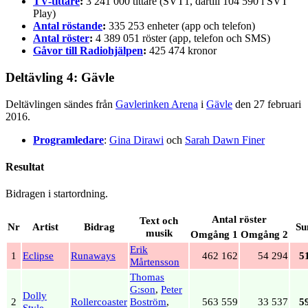
TV-tittare
:
3 241 000 tittare (SVT1, därtill 104 590 i SVT
Play)
Antal röstande
:
335 253 enheter (app och telefon)
Antal röster
:
4 389 051 röster (app, telefon och SMS)
Gåvor till Radiohjälpen
:
425 474 kronor
Deltävling 4: Gävle
Deltävlingen sändes från
Gavlerinken Arena
i
Gävle
den 27 februari
2016.
Programledare
:
Gina Dirawi
och
Sarah Dawn Finer
Resultat
Bidragen i startordning.
Antal röster
Text och
Nr
Artist
Bidrag
S
musik
Omgång 1
Omgång 2
Erik
1
Eclipse
Runaways
462 162
54 294
5
Mårtensson
Thomas
G:son
,
Peter
Dolly
2
Rollercoaster
Boström
,
563 559
33 537
5
Style