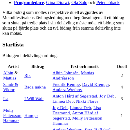
Programledare
:
Gina Dirawi
,
Ola Salo
och
Peter Jöback
Vilka bidrag som möttes i respektive duell avgjordes av
Melodifestivalens tävlingsledning med begränsningen att ett bidrag
som slutat på tredje plats i sin deltävling måste möta ett bidrag som
slutat på fjärde plats och att två bidrag från samma deltävling inte
kan mötas.
Startlista
Bidragen i deltävlingsordning.
Artist
Bidrag
Text och musik
Duell
Albin
&
Albin Johnsén
,
Mattias
Rik
2
Mattias
Andréasson
Samir &
Fredrik Kempe
,
David Kreuger
,
Bada nakna
4
Viktor
Anderz Wrethov
Anton Hård af Segerstad
,
Joy Deb
,
Isa
I Will Wait
3
Linnea Deb
,
Nikki Flores
Joy Deb
,
Linnea Deb
,
Lisa
Molly
Desmond
,
Anton Hård af
Pettersson
Hunger
1
Segerstad
,
Molly Pettersson
Hammar
Hammar
Anderz Wrethov
,
Sara "SaRaha"