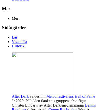
Mer
Mer
Sidåtgärder
Läs
Visa källa
Historik
After Dark
valdes in i
Melodifestivalens Hall of Fame
år 2020. På bilden flankeras gruppens frontfigur
Christer Lindarw av After Dark-medlemmarna
Dennis
Brøchner
(vänster) och
Conny Bäckström
(höger),