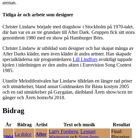
arenan.
Tidiga år och arbete som designer
Christer Lindarw började med dragshow i Stockholm på 1970-talet,
där han var en av tre grundare till After Dark. Gruppen fick sitt stora
genombrott 1980 med en show på Hamburger Börs.
Christer Lindarw är utbildad som designer och har skapat många av
After Darks kläder, men även kläder åt andra artister. Han skapade
specialkläderna när programledaren
Lill Lindfors
avsiktligt tappade
kjolen i inledningen av den andra akten i Eurovision Song Contest
1985.
Utanför Melodifestivalen har Lindarw tilldelats en längre rad priser
och utmärkelser, bland annat Guldmasken för Bästa kostym 2005
och en rad utmärkelser på Gaygalan, däribland Årets show/scen tre
gånger och Årets homo/bi 2018.
Bidrag
År
Bidrag
Artist
Text och musik
Resultat
Larry Forsberg
,
Lennart
Final:
La dolce
After
2004
Wastesson
och
Sven-Inge
Placering