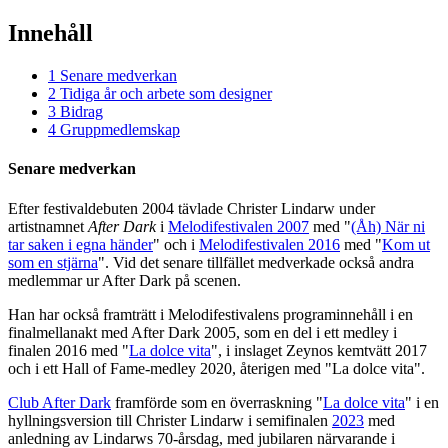
Innehåll
1
Senare medverkan
2
Tidiga år och arbete som designer
3
Bidrag
4
Gruppmedlemskap
Senare medverkan
Efter festivaldebuten 2004 tävlade Christer Lindarw under
artistnamnet
After Dark
i
Melodifestivalen 2007
med "
(Åh) När ni
tar saken i egna händer
" och i
Melodifestivalen 2016
med "
Kom ut
som en stjärna
". Vid det senare tillfället medverkade också andra
medlemmar ur After Dark på scenen.
Han har också framträtt i Melodifestivalens programinnehåll i en
finalmellanakt med After Dark 2005, som en del i ett medley i
finalen 2016 med "
La dolce vita
", i inslaget Zeynos kemtvätt 2017
och i ett Hall of Fame-medley 2020, återigen med "La dolce vita".
Club After Dark
framförde som en överraskning "
La dolce vita
" i en
hyllningsversion till Christer Lindarw i semifinalen
2023
med
anledning av Lindarws 70-årsdag, med jubilaren närvarande i