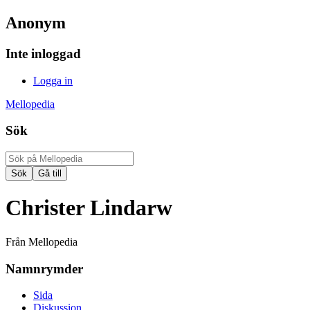
Anonym
Inte inloggad
Logga in
Mellopedia
Sök
Christer Lindarw
Från Mellopedia
Namnrymder
Sida
Diskussion