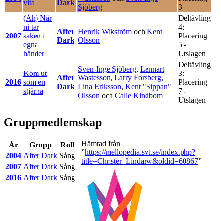
vita
Dark
Sjöberg
3
(Åh) När
Deltävling
ni tar
4:
After
Henrik Wikström
och
Kent
2007
saken i
Placering
Dark
Olsson
egna
5 -
händer
Utslagen
Deltävling
Sven-Inge Sjöberg
,
Lennart
Kom ut
3:
After
Wastesson
,
Larry Forsberg
,
2016
som en
Placering
Dark
Lina Eriksson
,
Kent "Sippan"
stjärna
7 -
Olsson
och
Calle Kindbom
Utslagen
Gruppmedlemskap
Hämtad från
År
Grupp
Roll
”
https://mellopedia.svt.se/index.php?
2004
After Dark
Sång
title=Christer_Lindarw&oldid=60867
”
2007
After Dark
Sång
2016
After Dark
Sång