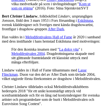
vilka medverkade på scen i tävlingsbidraget "
Kom ut
som en stjärna
" (2016). Foto: Stina Stjernkvist/SVT
Bert
Christer
Lindarw
, folkbokförd
Lindarv
, ursprungligen
Jonsson
, född den 3 mars 1953 i Fors församling i
Eskilstuna
,
svensk kläddesigner och Sveriges mest kända dragshowartist,
frontfigur i dragshow-gruppen
After Dark
.
Han valdes in i
Melodifestivalens Hall of Fame
år 2020 i samband
med dess instiftande i hans hemstad Eskilstuna med motiveringen:
För den ikoniska insatsen med "
La dolce vita
" i
Melodifestivalen 2004
. Dragdrottningarna skapade med
sitt glittrande framträdande ett klassiskt uttryck med
många efterföljare.
Lindarw valdes in i Hall of Fame tillsammans med
Lasse
Flinckman
. Duon var den del av After Dark som tävlade 2004,
vilket utgjorde första förekomsten av dragshow i Melodifestivalen.
Christer Lindarw tilldelades också Melodifestivalklubbens
hederspris 2018 "för ett unikt konstnärligt uttryck vid
scenframträdande och för en lång rad kostymdesigner för svenska
artister och programledare som de burit i Melodifestivalen och
Eurovision Song Contest".