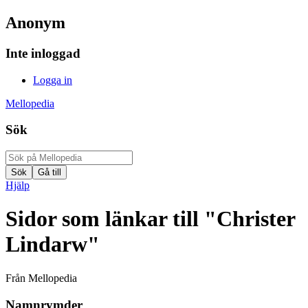
Anonym
Inte inloggad
Logga in
Mellopedia
Sök
Hjälp
Sidor som länkar till "Christer
Lindarw"
Från Mellopedia
Namnrymder