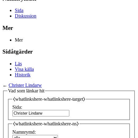
Sida
Diskussion
Mer
Mer
Sidåtgärder
Läs
Visa källa
Historik
←
Christer Lindarw
Vad som länkar hit
⧼whatlinkshere-whatlinkshere-target⧽
Sida:
⧼whatlinkshere-whatlinkshere-ns⧽
Namnrymd: