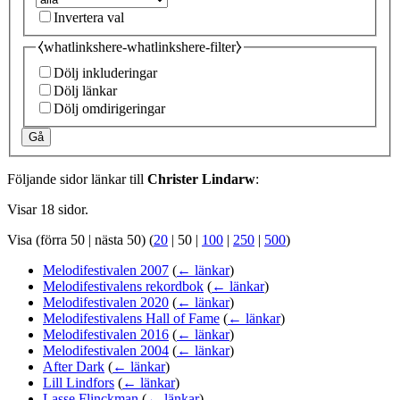
Invertera val
⧼whatlinkshere-whatlinkshere-filter⧽
Dölj inkluderingar
Dölj länkar
Dölj omdirigeringar
Gå
Följande sidor länkar till
Christer Lindarw
:
Visar 18 sidor.
Visa (
förra 50
|
nästa 50
) (
20
|
50
|
100
|
250
|
500
)
Melodifestivalen 2007
(
← länkar
)
Melodifestivalens rekordbok
(
← länkar
)
Melodifestivalen 2020
(
← länkar
)
Melodifestivalens Hall of Fame
(
← länkar
)
Melodifestivalen 2016
(
← länkar
)
Melodifestivalen 2004
(
← länkar
)
After Dark
(
← länkar
)
Lill Lindfors
(
← länkar
)
Lasse Flinckman
(
← länkar
)