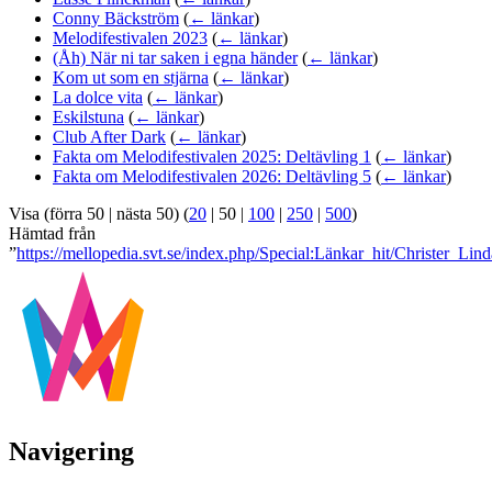
Conny Bäckström
(
← länkar
)
Melodifestivalen 2023
(
← länkar
)
(Åh) När ni tar saken i egna händer
(
← länkar
)
Kom ut som en stjärna
(
← länkar
)
La dolce vita
(
← länkar
)
Eskilstuna
(
← länkar
)
Club After Dark
(
← länkar
)
Fakta om Melodifestivalen 2025: Deltävling 1
(
← länkar
)
Fakta om Melodifestivalen 2026: Deltävling 5
(
← länkar
)
Visa (
förra 50
|
nästa 50
) (
20
|
50
|
100
|
250
|
500
)
Hämtad från
”
https://mellopedia.svt.se/index.php/Special:Länkar_hit/Christer_Lin
Navigering