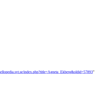
/mellopedia.svt.se/index.php?title=Agneta_Ekberg&oldid=57893
”