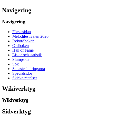
Navigering
Navigering
Förstasidan
Melodifestivalen 2026
Rekordboken
Ordboken
Hall of Fame
Listor och statistik
Slumpsida
Sök
Senaste ändringarna
Specialsidor
Skicka rättelser
Wikiverktyg
Wikiverktyg
Sidverktyg