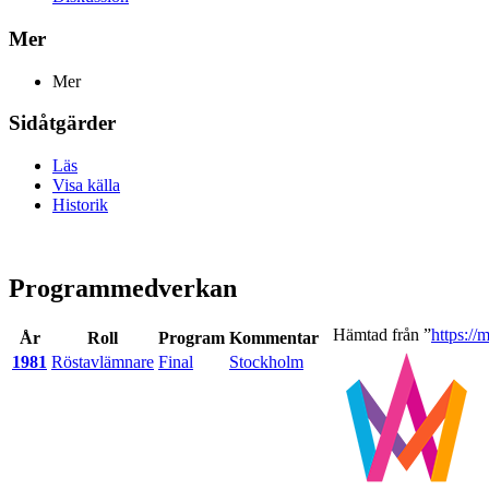
Mer
Mer
Sidåtgärder
Läs
Visa källa
Historik
Programmedverkan
Hämtad från ”
https:/
År
Roll
Program
Kommentar
1981
Röstavlämnare
Final
Stockholm