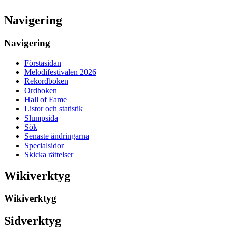
Navigering
Navigering
Förstasidan
Melodifestivalen 2026
Rekordboken
Ordboken
Hall of Fame
Listor och statistik
Slumpsida
Sök
Senaste ändringarna
Specialsidor
Skicka rättelser
Wikiverktyg
Wikiverktyg
Sidverktyg