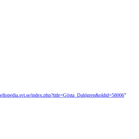
/mellopedia.svt.se/index.php?title=Gösta_Dahlgren&oldid=58006
”