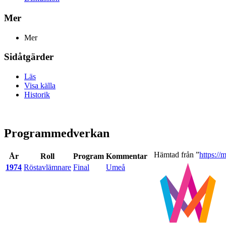
Mer
Mer
Sidåtgärder
Läs
Visa källa
Historik
Programmedverkan
Hämtad från ”
https:/
År
Roll
Program
Kommentar
1974
Röstavlämnare
Final
Umeå