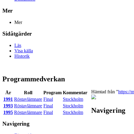
Mer
Mer
Sidåtgärder
Läs
Visa källa
Historik
Programmedverkan
Hämtad från ”
https:/
År
Roll
Program
Kommentar
1991
Röstavlämnare
Final
Stockholm
1993
Röstavlämnare
Final
Stockholm
Navigering
1995
Röstavlämnare
Final
Stockholm
Navigering