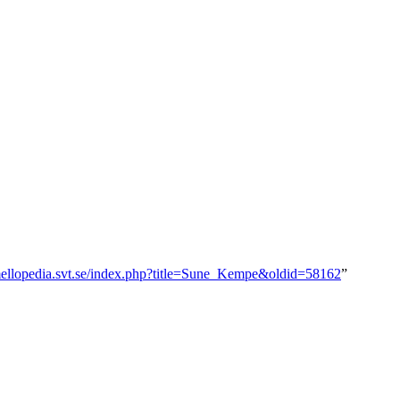
/mellopedia.svt.se/index.php?title=Sune_Kempe&oldid=58162
”