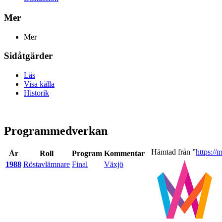
Mer
Mer
Sidåtgärder
Läs
Visa källa
Historik
Programmedverkan
Hämtad från ”
https://
År
Roll
Program
Kommentar
1988
Röstavlämnare
Final
Växjö