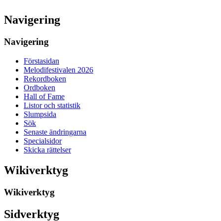
Navigering
Navigering
Förstasidan
Melodifestivalen 2026
Rekordboken
Ordboken
Hall of Fame
Listor och statistik
Slumpsida
Sök
Senaste ändringarna
Specialsidor
Skicka rättelser
Wikiverktyg
Wikiverktyg
Sidverktyg