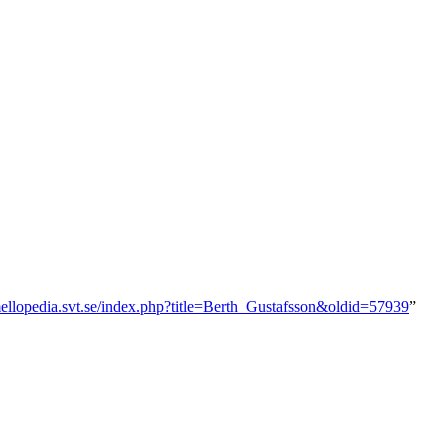
mellopedia.svt.se/index.php?title=Berth_Gustafsson&oldid=57939
”