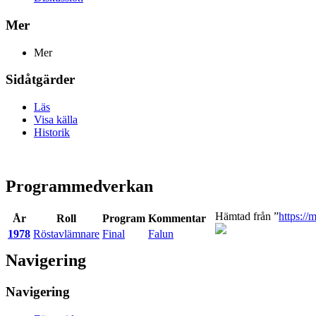
Mer
Mer
Sidåtgärder
Läs
Visa källa
Historik
Programmedverkan
Hämtad från ”
https://
År
Roll
Program
Kommentar
1978
Röstavlämnare
Final
Falun
Navigering
Navigering