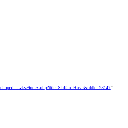
mellopedia.svt.se/index.php?title=Staffan_Husar&oldid=58147
”