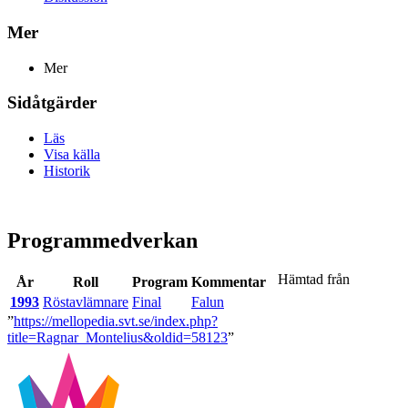
Mer
Mer
Sidåtgärder
Läs
Visa källa
Historik
Programmedverkan
Hämtad från
År
Roll
Program
Kommentar
1993
Röstavlämnare
Final
Falun
”
https://mellopedia.svt.se/index.php?
title=Ragnar_Montelius&oldid=58123
”