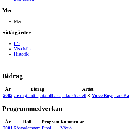
Mer
Mer
Sidåtgärder
Läs
Visa källa
Historik
Bidrag
År
Bidrag
Artist
2002
Ge mig mitt hjärta tillbaka
Jakob Stadell
&
Voice Boys
Lars Ka
Programmedverkan
År
Roll
Program
Kommentar
2001
Röstavlämnare
Final
Växjö