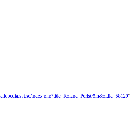
mellopedia.svt.se/index.php?title=Roland_Perlström&oldid=58129
”