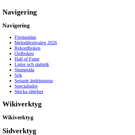
Navigering
Navigering
Förstasidan
Melodifestivalen 2026
Rekordboken
Ordboken
Hall of Fame
Listor och statistik
Slumpsida
Sök
Senaste ändringarna
Specialsidor
Skicka rättelser
Wikiverktyg
Wikiverktyg
Sidverktyg