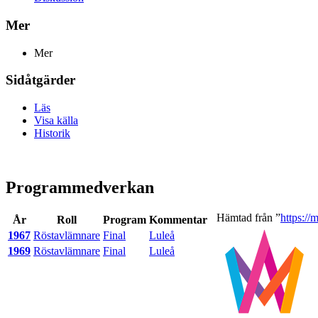
Mer
Mer
Sidåtgärder
Läs
Visa källa
Historik
Programmedverkan
Hämtad från ”
https://
År
Roll
Program
Kommentar
1967
Röstavlämnare
Final
Luleå
1969
Röstavlämnare
Final
Luleå