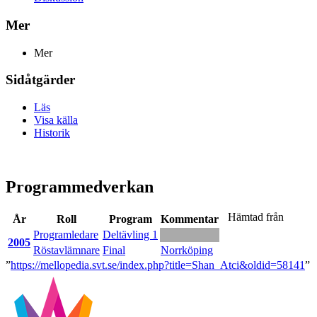
Mer
Mer
Sidåtgärder
Läs
Visa källa
Historik
Programmedverkan
Hämtad från
År
Roll
Program
Kommentar
Programledare
Deltävling 1
2005
Röstavlämnare
Final
Norrköping
”
https://mellopedia.svt.se/index.php?title=Shan_Atci&oldid=58141
”