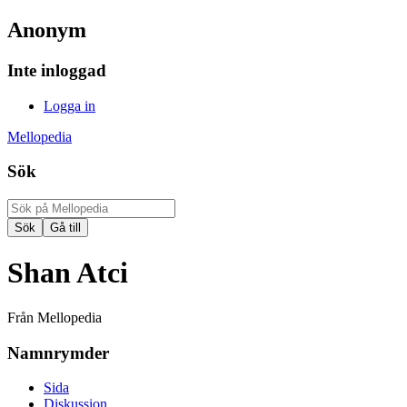
Anonym
Inte inloggad
Logga in
Mellopedia
Sök
Shan Atci
Från Mellopedia
Namnrymder
Sida
Diskussion