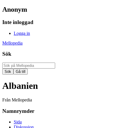
Anonym
Inte inloggad
Logga in
Mellopedia
Sök
Albanien
Från Mellopedia
Namnrymder
Sida
Diskussion